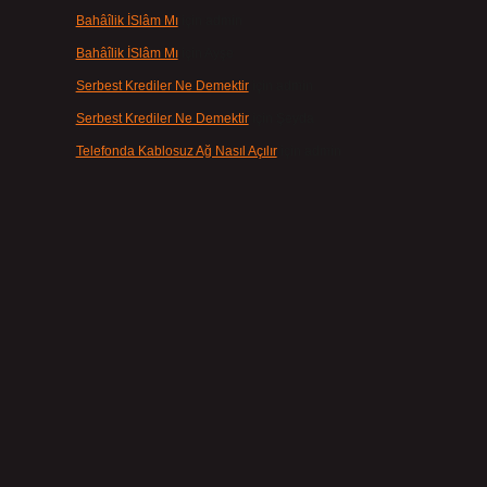
Bahâîlik İSlâm Mı
için
admin
Bahâîlik İSlâm Mı
için
Ayşe
Serbest Krediler Ne Demektir
için
admin
Serbest Krediler Ne Demektir
için
Şeyda
Telefonda Kablosuz Ağ Nasıl Açılır
için
admin