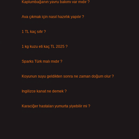
Kaplumbağanın yavru bakımı var mıdır ?
Ağustos 5, 2026
Ava çıkmak için nasıl hazırlık yapılır ?
Ağustos 4, 2026
1 TL kaç sıfır ?
Ağustos 3, 2026
u
1 kg kuzu eti kaç TL 2025 ?
Ağustos 3, 2026
Sparks Türk malı mıdır ?
Temmuz 28, 2026
Koyunun suyu geldikten sonra ne zaman doğum olur ?
Temmuz 26, 2026
Ingilizce kanat ne demek ?
Temmuz 25, 2026
Karaciğer hastaları yumurta yiyebilir mi ?
Temmuz 24, 2026