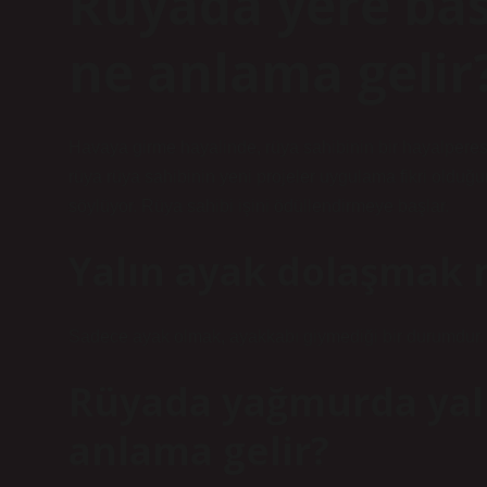
Rüyada yere b
ne anlama gelir
Havaya girme hayalinde, rüya sahibinin bir hayalperest
rüya rüya sahibinin yeni projeler uygulama fikri olduğu
söylüyor. Rüya sahibi işini ödüllendirmeye başlar.
Yalın ayak dolaşmak
Sadece ayak olmak, ayakkabı giymediği bir durumdur. Çıp
Rüyada yağmurda yal
anlama gelir?