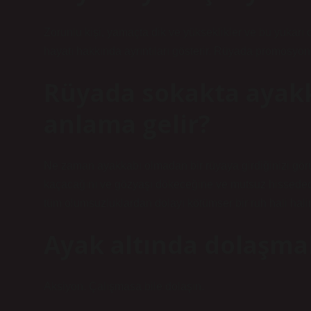
Zorunlu kişi, yamaçta dik ve yükseklikler ve bu yukarı d
hayatı hakkında ayrıntıları gösterir. Rüyada promosyonu
Rüyada sokakta ayak
anlama gelir?
Ne zaman ayakkabı olmadan bir rüyaya girdiğinizi gör
kaçacağını ve gözyaşı dökeceğine ve mutsuz hissedece
tüm olumsuzluklardan dolayı kötümser bir ruh hali halin
Ayak altında dolaşm
Aksiyon. Çalışmasa bile dolaşın.