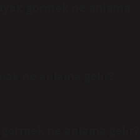
nayak görmek ne anlama
alın ayaklara gittiğinizi gördüğünüzde, bir meselede acı
tiğini gördüğünde, çalışmayı göze alamayacağını söylüyor. Bu kişi
mak ne anlama gelir?
nda bir eksikliği veya bir arayışı temsil eder. Rüya sahibi,
yi tamamlama arzusuna sahip olabilir. Bu tür rüyalar, rüya
nuniyet aradığını belirtebilir.
 görmek ne anlama gelir?