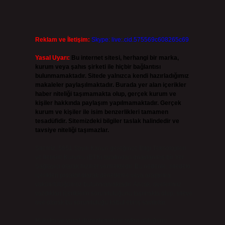
Reklam ve İletişim:
Skype: live:.cid.575569c608265c69
Yasal Uyarı:
Bu internet sitesi, herhangi bir marka,
kurum veya şahıs şirketi ile hiçbir bağlantısı
bulunmamaktadır. Sitede yalnızca kendi hazırladığımız
makaleler paylaşılmaktadır. Burada yer alan içerikler
haber niteliği taşımamakta olup, gerçek kurum ve
kişiler hakkında paylaşım yapılmamaktadır. Gerçek
kurum ve kişiler ile isim benzerlikleri tamamen
tesadüfidir. Sitemizdeki bilgiler taslak halindedir ve
tavsiye niteliği taşımazlar.
Sitemiz, 5651 Sayılı Kanun gereğince Bilgi Teknolojileri
ve İletişim Kurumu (BTK) tarafından onaylanmış bir Yer
Sağlayıcı olarak hizmet vermektedir. Bu nedenle, sitedeki
içerikleri proaktif olarak denetleme veya araştırma
yükümlülüğümüz bulunmamaktadır. Ancak, üyelerimiz
yazdıkları içeriklerin sorumluluğunu taşımakta olup, siteye
üye olarak bu sorumluluğu kabul etmiş sayılırlar.
Hukuka ve yasal düzenlemelere aykırı olduğunu