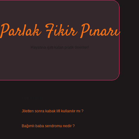
Parlak Fikir Pınarı
Hayatına ışıltı katan pratik öneriler!
Sidebar
ilbet
Son Yazılar
Jiletten sonra kabak lifi kullanılır mı ?
Ağustos 7, 2026
Bağımlı baba sendromu nedir ?
Ağustos 6, 2026