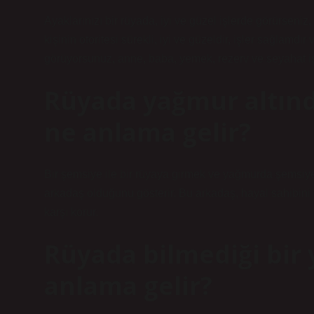
Ayaklarınızı bir rüyada, iyi ve güzel işlerde görürseniz
kişinin otoritesi sürekli, iyi ve güzeldir, işler sağlamd
görüyorsunuz, anne, baba, yemek, rezerv ve seyahat işa
Rüyada yağmur altın
ne anlama gelir?
Bir şemsiye ile bir rüyaya girmek ve yağmurda şemsiye
arkadaş olduğunu gösterir. Bu arkadaş, hayal sahibini
karşı korur.
Rüyada bilmediği bir
anlama gelir?