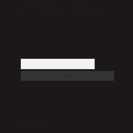
düşündüğünüz içerikleri,
backlinkpanelicomtr@gmail.com
adresine bildirmeniz halinde, ilgili içerikler yasal süre
içerisinde sitemizden kaldırılacaktır.
Arama
Son yorumlar