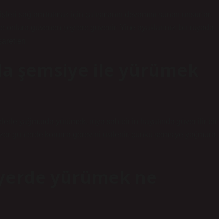
, işleri sağlam tutmak için çalışmanın devamını sunan unsurlar,
ır ve onlara güvenen şeylere güvenir. Yine ayaklarınızı bir rüyada
retleri.
da şemsiye ile yürümek
lerle yağmurda yürümek, rüya sahibinin hayatında güvenilir bir
 zor günlerde koruma görevini üstlenir, çünkü şemsiye yağmura
 yerde yürümek ne