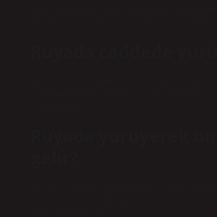
Rüya sahibinin rüyasında bilmediğiniz bir yerde yürüm
zamanla, rüya sahibinin yapılan tüm adaletsizliklere k
Rüyada caddede yürü
Sokağı bir rüyada görmek, başarı, kurtuluş, iyi ve mut
gelen tüm engelleri yok etmelisiniz, başarılı olacaksın
gerçekleşecek.
Rüyada yuruyerek bir
gelir?
Mallar kişinin rüyasına devam etmek için farklı yerlerde
Kumda koştuğunu gördüğünüzde, bu onun zor bir iş yapa
doğru yoldan ayrılacaksınız.