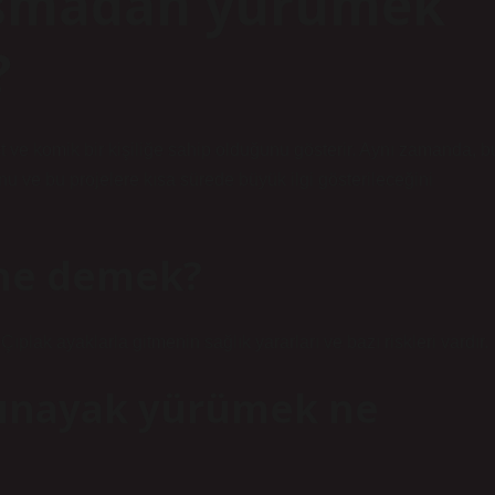
asmadan yürümek
?
 ve komik bir kişiliğe sahip olduğunu gösterir. Aynı zamanda, b
nu ve bu projelere kısa sürede büyük ilgi gösterileceğini
 ne demek?
lak ayaklarla gitmenin sağlık yararları ve bazı riskleri vardır.
ınayak yürümek ne