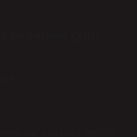
ve sorunların temizlenmesi de iyi günler anlamına gelir. Basit
 öne çıkmak ve Allah’ın yoluna adım atmak demektir.
k ne anlama gelir?
e ettiklerini gösterir. Aynı zamanda, bir rüyada düz bir yolda
ni çok uygun bir şekilde fark ettiği anlamına gelir.
ir?
eneklerini azaltır. Günde 30 dakika yürümek için eklem ağrısını,
i oksijen döngüsünü arttırır ve akciğerlerin ve hava yollarının dah
mek ne anlama gelir?