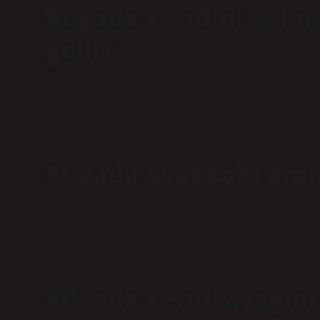
Rüyada kendini yalı
gelir?
Bir rüyada yağsız ayakları görmek zenginlik gösterir. Y
çekeceğinizi belirtir. Bir kişi çıplak ayakla seyahat et
çok büyük bir hata altındaysa, ödemesi zor olabilir.
Rüyada ayakkabı ara
Bir rüyada ayakkabı aramak genellikle bir kişinin hayatı
hayatındaki belirli bir konuda çözüm bulma veya bir şe
sahibinin hayatında belirli bir denge veya belirli bir mem
Rüyada kendi ayağını