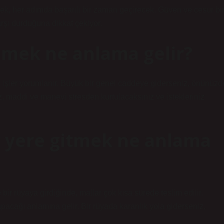
ek, her adımda başarılı bir zaman geçirecek. Güven ve cesur bi
arşı durduğuna dikkat çekiyor.
mek ne anlama gelir?
lu işler yorumlanır. Büyük bir genel caddeye giderseniz, önünüzd
ız, maddi ve manevi stresden kurtulacaksınız ve istekleriniz
 yere gitmek ne anlama
 bir rüyaya girdiğinde, mallar çok kısa sürede teslim edilir.
cağı anlamına gelir. Bir rüyada karanlık yola giderseniz,