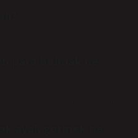
li?
ndirebilir, ruh halini iyileştirebilir, kilo verebilir, daha iyi uykuyu
yavaşlatabilir ve Alzheimer riskini azaltabilir.
en para bulmak ne
ığınızı gösterir. Endişeli, huysuz ve bir ilişki içinde
n bir işaretidir. Hayatınızı dengelemek için yardım almalısınız. Bir
ını gösterir.
lak ayak görmek ne