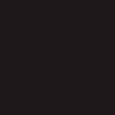
Yürümek neden önem
Yürüyüş dolaşımı iyileştirebilir, kemikleri ve kasları güçle
destekleyebilir, nefesi iyileştirebilir, manevi gerilemeyi 
Rüyada yolda yürürk
anlama gelir?
Bir rüyada para bulmak, hayatta hayatta kalmakta zorland
olduklarının ve ilişkileri dengede tutmaya çalıştıklarını
rüyada para bulmak, birisinin onu gerçek hayatta aradığ
Rüyada başkasını cıp