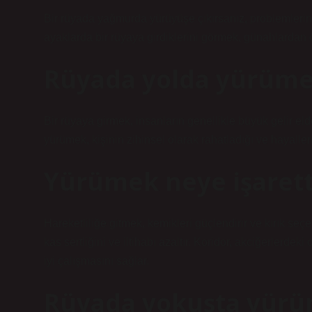
Bir rüyada yağmurda yürüyüşe çıkırsanız, problemlerin 
ayaklarda bir rüyaya girdiklerini görmek, günahlardan
Rüyada yolda yürüme
Bir rüyaya girmek, insanların genellikle büyük gelir eld
yürümek, kişinin zihinsel olarak rahatladığı ve hayalleri
Yürümek neye işarett
Hareketliliğe gitmek, kemikleri güçlendirir ve kırık seç
kas sertliğini ve iltihabı azaltır. Koridor, akciğerlerdek
iyi çalışmasını sağlar.
Rüyada yokuşta yürü