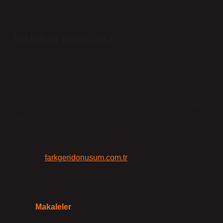
ruh, bir kişinin kişiliğini ve kimliğini belirler.
Hakikat kime ait?
Türkiye, Enver Ören tarafından 22 Nisan 1970’te
Hakikat adıyla yayımlanan günlük bir gazetedir. İhlas
Holding’in bir parçasıdır ve holdingin ilk kuruluşudur.
30 Mart 1972’de Türkiye adıyla yayın hayatına devam
etmiştir. Gazetenin logosu 16 Eylül 2013’ten 1 Haziran
2016’ya kadar kullanılmıştır.
Kaynak:
farkgeridonusum.com.tr
Tarih:
Makaleler