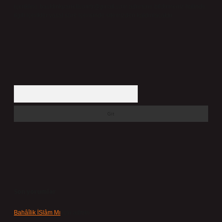
içerikleri,
backlinkpanelicomtr@gmail.com
adresine bildirmeniz halinde,
ilgili içerikler yasal süre içerisinde sitemizden kaldırılacaktır.
Arama
Son yorumlar
Bahâîlik İSlâm Mı
için
admin