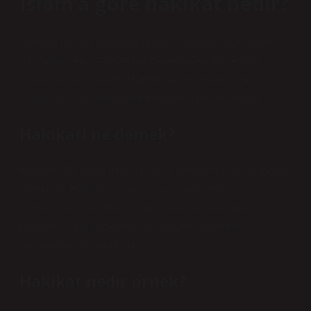
İslam’a göre hakikat nedir?
Gerçek, apaçık olanın ardındaki örtülü ve gizli anlam,
dinî hayatı en üst düzeyde deneyimlemek ve ilahi
sırlara aşina olmaktır. Marifet ise, düşünce, özen,
vicdan ve içsel tefekkürle edinilen özel bir bilgidir.
Hakikati ne demek?
Hakikat; Bir şeyin özü, aslı, hakikatidir. Hakk kökünden
türemiştir. Hakikat kelimesi bazı hadislerde ve
kaynaklarda “Allah bilgisinin hakikati, takvanın
hakikati”1 gibi ifadelerde “doğru, en mükemmel”
anlamında kullanılmıştır.
Hakikat nedir örnek?