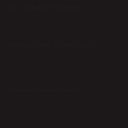
Sırrı hakikat ne demek?
Sözlerin sırları arasında gerçek, akılla, mantıkla ve
düşünce yasalarıyla uyum içinde olandır.
Hakikat nedir risale-i nur?
Gerçek: Bir kelime olarak, bir şeyin kökeni ve özü
anlamına gelir. Terminolojide, bir şeyin doğası, gerçeği,
özü ve kesinliği ve gerçekliğini ifade eder.
İnsanın hakikati nedir?
İnsanın gerçeği, “BENİM” dediği şeyin gerçeğidir.
İnsanın benliği; kişiliğini, kimliğini ve varoluşunu temsil
eder. Kişiliği, bir kişinin kimliğini, kısaca benliğini temsil
eden gerçek, kişinin benliğidir. Özellikleri ve ahlakıyla