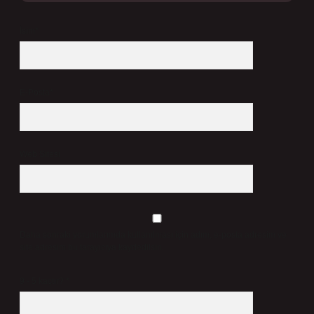
İsim*
E-Posta*
Web Sitesi
Daha sonraki yorumlarımda kullanılması için adım, e-posta adresim ve
site adresim bu tarayıcıya kaydedilsin.
9 - 5 kaçtır?
*