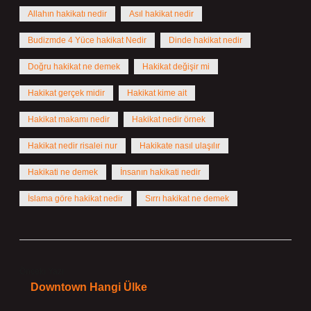
Allahın hakikatı nedir
Asıl hakikat nedir
Budizmde 4 Yüce hakikat Nedir
Dinde hakikat nedir
Doğru hakikat ne demek
Hakikat değişir mi
Hakikat gerçek midir
Hakikat kime ait
Hakikat makamı nedir
Hakikat nedir örnek
Hakikat nedir risalei nur
Hakikate nasıl ulaşılır
Hakikati ne demek
İnsanın hakikati nedir
İslama göre hakikat nedir
Sırrı hakikat ne demek
Önceki Yazı
Downtown Hangi Ülke