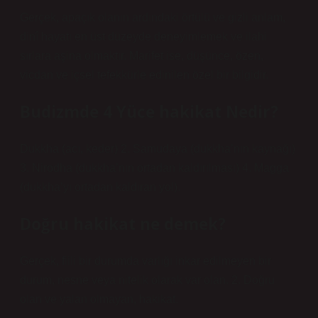
Gerçek, apaçık olanın ardındaki örtülü ve gizli anlam,
dinî hayatı en üst düzeyde deneyimlemek ve ilahi
sırlara aşina olmaktır. Marifet ise, düşünce, özen,
vicdan ve içsel tefekkürle edinilen özel bir bilgidir.
Budizmde 4 Yüce hakikat Nedir?
Dukkha (acı, keder) 2. Samudaya (dukkha’nın kaynağı)
3. Nirodha (dukkha’nın ortadan kaldırılması) 4. Magga
(dukkha’yı ortadan kaldıran yol).
Doğru hakikat ne demek?
Gerçek, fiili bir durumda varlığı inkar edilmeyen bir
durum, nesne veya nitelik olarak var olan. 2. Doğru
olan ve yalan olmayan, hakikat.