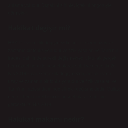
anlama yoludur. Dıştakini zihinle, içtekini öngörüyle
görmektir.
Hakikat değişir mi?
HAYIR. Gerçeklik değişmezdir, ancak evren uzay ve
zamanın bir fonksiyonudur ve fizik yasaları ve Tanrı’nın
iradesi dahilinde sürekli değişmektedir. Mutlak gerçek
hem öznel hem de nesnel olarak sabit ve gerçektir!26
Nis 2019Hayır. Gerçeklik değişmezdir, ancak evren
uzay ve zamanın bir fonksiyonudur ve fizik yasaları ve
Tanrı’nın iradesi dahilinde sürekli değişmektedir. Mutlak
gerçek hem öznel hem de nesnel olarak sabit ve
gerçektir!26 Nis 2019
Hakikat makamı nedir?