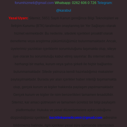
forumhizmeti@gmail.com
Whatsapp: 0262 606 0 726
Telegram:
@karabul
Yasal Uyarı:
Sitemiz, 5651 Sayılı Kanun gereğince Bilgi Teknolojileri ve
İletişim Kurumu (BTK) tarafından onaylanmış bir Yer Sağlayıcı olarak
hizmet vermektedir. Bu nedenle, sitedeki içerikleri proaktif olarak
denetleme veya araştırma yükümlülüğümüz bulunmamaktadır. Ancak,
üyelerimiz yazdıkları içeriklerin sorumluluğunu taşımakta olup, siteye
üye olarak bu sorumluluğu kabul etmiş sayılırlar. Bu internet sitesi,
herhangi bir marka, kurum veya şahıs şirketi ile hiçbir bağlantısı
bulunmamaktadır. Sitede yalnızca kendi hazırladığımız makaleler
paylaşılmaktadır. Burada yer alan içerikler haber niteliği taşımamakta
olup, gerçek kurum ve kişiler hakkında paylaşım yapılmamaktadır.
Gerçek kurum ve kişiler ile isim benzerlikleri tamamen tesadüfidir.
Sitemiz, kar amacı gütmeyen ve tamamen ücretsiz bir bilgi paylaşım
platformudur. Hukuka ve yasal düzenlemelere aykırı olduğunu
düşündüğünüz içerikleri,
backlinkpanelicomtr@gmail.com
adresine
bildirmeniz halinde, ilgili içerikler yasal süre içerisinde sitemizden