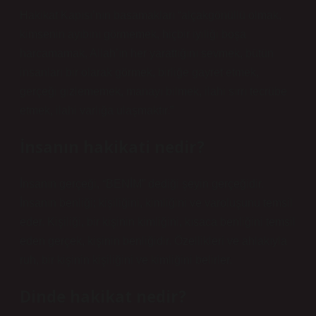
Hakikat Kapısı’nın basamakları “alçakgönüllü olmak,
kimsenin ayıbını görmemek, hiçbir iyiliği boşa
harcamamak, Allah’ın her yarattığını sevmek, bütün
insanları bir olarak görmek, birliğe gayret etmek,
gerçeği gizlememek, manayı bilmek, ilahi sırrı tecrübe
etmek, ilahi varlığa ulaşmaktır.”
İnsanın hakikati nedir?
İnsanın gerçeği, “BENİM” dediği şeyin gerçeğidir.
İnsanın benliği; kişiliğini, kimliğini ve varoluşunu temsil
eder. Kişiliği, bir kişinin kimliğini, kısaca benliğini temsil
eden gerçek, kişinin benliğidir. Özellikleri ve ahlakıyla
ruh, bir kişinin kişiliğini ve kimliğini belirler.
Dinde hakikat nedir?