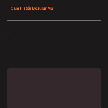
Sonraki Yazı
Çam Fıstığı Bozulur Mu
Bir yanıt yazın
E-posta adresiniz yayınlanmayacak.
Gerekli alanlar
*
ile işaretlenmişlerdir
Yorum