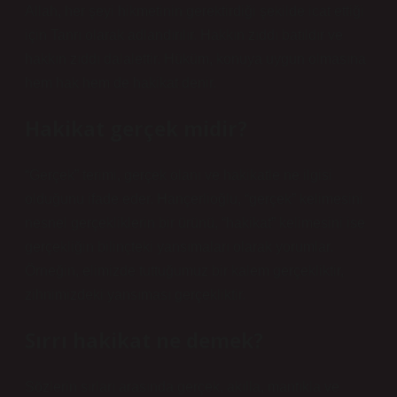
Allah, her şeyi hikmetinin gerektirdiği şekilde icat ettiği
için Tanrı olarak adlandırılır. Hakkın zıddı batıldır ve
hakkın zıddı dalalettir. Hüküm, konuya uygun olmasına
hem hak hem de hakikat denir.
Hakikat gerçek midir?
“Gerçek” terimi, gerçek olanı ve hakikatle ne ilgisi
olduğunu ifade eder. Hançerlioğlu, “gerçek” kelimesini
nesnel gerçekliklerin bir ürünü, “hakikat” kelimesini ise
gerçekliğin bilinçteki yansımaları olarak yorumlar.
Örneğin, elimizde tuttuğumuz bir kalem gerçekliktir,
zihnimizdeki yansıması gerçekliktir.
Sırrı hakikat ne demek?
Sözlerin sırları arasında gerçek, akılla, mantıkla ve