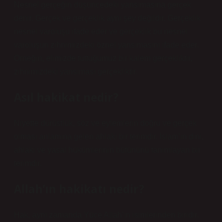
Nesnel gerçeğin düşüncedeki yansımasına gerçek
denir. Gerçek ve gerçeklik aynı şey değildir. Gerçeklik
nesnel varoluşu ifade eder ve gerçeklik bu nesnel
varoluşun zihnimizdeki öznel yansımasını ifade eder.
Örneğin, elimizde tuttuğumuz bir kalem gerçekliktir,
zihnimizdeki yansıması gerçekliktir.
Asıl hakikat nedir?
Niyette dürüstlük, söz ve eylemlerin doğru ve gerçek
olması anlamına gelen ahlaki bir terimdir. İslam’ın dini,
ahlaki ve yasal hükümlerinin bütününü tanımlayan bir
terimdir.
Allah’ın hakikatı nedir?
Hak, aynı zamanda Yüce Allah’ın isimlerinden biridir.