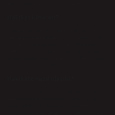
düşünce yasalarıyla uyum içinde olandır.
Hakikat kime ait?
Türkiye, Enver Ören tarafından 22 Nisan 1970’te
Hakikat adıyla yayımlanan günlük bir gazetedir. İhlas
Holding’in bir parçasıdır ve holdingin ilk kuruluşudur.
30 Mart 1972’de Türkiye adıyla yayın hayatına devam
etmiştir. Gazetenin logosu 16 Eylül 2013’ten 1 Haziran
2016’ya kadar kullanılmıştır.
Hakikate nasıl ulaşılır?
Tüm ezoterik öğretiler, gerçeğe ulaşmak için ortam ve
yöntemler sağlar ve asıl işi bireye bırakır. Gerçeğin
arayışı, başkalarının cevapları ve deneyimleri
aracılığıyla yapılmaz. Gerçeğin yolu, içtekini görme ve