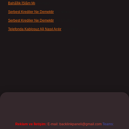
Bahâîlik İSlâm Mı
için
Ayşe
Serbest Krediler Ne Demektir
için
admin
Serbest Krediler Ne Demektir
için
Şeyda
Telefonda Kablosuz Ağ Nasıl Açılır
için
admin
ilbet
Reklam ve İletişim:
E-mail:
backlinkpaneli@gmail.com
Teams: