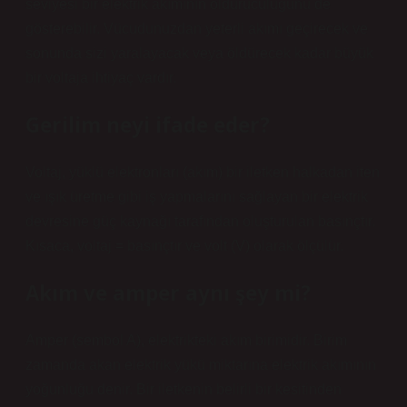
seviyesi bir elektrik akımının öldürücülüğünü de
gösterebilir. Vücudunuzdan yeterli akımı geçirecek ve
sonunda sizi yaralayacak veya öldürecek kadar büyük
bir voltaja ihtiyaç vardır.
Gerilim neyi ifade eder?
Voltaj, yüklü elektronları (akım) bir iletken halkadan iten
ve ışık üretme gibi iş yapmalarını sağlayan bir elektrik
devresine güç kaynağı tarafından oluşturulan basınçtır.
Kısaca, voltaj = basınçtır ve volt (V) olarak ölçülür.
Akım ve amper aynı şey mi?
Amper (sembol A), elektrikteki akım birimidir. Birim
zamanda akan elektrik yükü miktarına elektrik akımının
yoğunluğu denir. Bir iletkenin belirli bir kesitinden