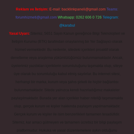
Reklam ve İletişim:
E-mail:
backlinkpaneli@gmail.com
Teams:
forumhizmeti@gmail.com
Whatsapp: 0262 606 0 726
Telegram:
@karabul
Yasal Uyarı:
Sitemiz, 5651 Sayılı Kanun gereğince Bilgi Teknolojileri ve
İletişim Kurumu (BTK) tarafından onaylanmış bir Yer Sağlayıcı olarak
hizmet vermektedir. Bu nedenle, sitedeki içerikleri proaktif olarak
denetleme veya araştırma yükümlülüğümüz bulunmamaktadır. Ancak,
üyelerimiz yazdıkları içeriklerin sorumluluğunu taşımakta olup, siteye
üye olarak bu sorumluluğu kabul etmiş sayılırlar. Bu internet sitesi,
herhangi bir marka, kurum veya şahıs şirketi ile hiçbir bağlantısı
bulunmamaktadır. Sitede yalnızca kendi hazırladığımız makaleler
paylaşılmaktadır. Burada yer alan içerikler haber niteliği taşımamakta
olup, gerçek kurum ve kişiler hakkında paylaşım yapılmamaktadır.
Gerçek kurum ve kişiler ile isim benzerlikleri tamamen tesadüfidir.
Sitemiz, kar amacı gütmeyen ve tamamen ücretsiz bir bilgi paylaşım
platformudur. Hukuka ve yasal düzenlemelere aykırı olduğunu