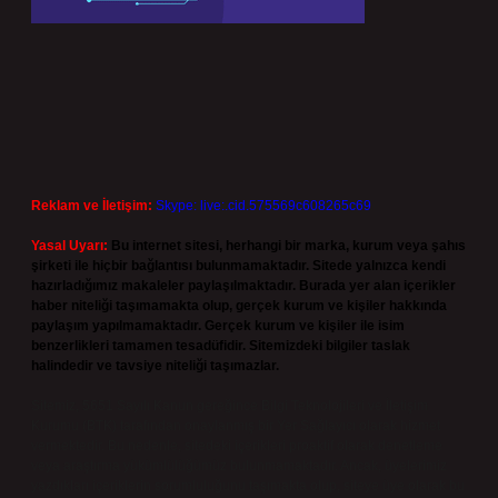
Reklam ve İletişim:
Skype: live:.cid.575569c608265c69
Yasal Uyarı:
Bu internet sitesi, herhangi bir marka, kurum veya şahıs
şirketi ile hiçbir bağlantısı bulunmamaktadır. Sitede yalnızca kendi
hazırladığımız makaleler paylaşılmaktadır. Burada yer alan içerikler
haber niteliği taşımamakta olup, gerçek kurum ve kişiler hakkında
paylaşım yapılmamaktadır. Gerçek kurum ve kişiler ile isim
benzerlikleri tamamen tesadüfidir. Sitemizdeki bilgiler taslak
halindedir ve tavsiye niteliği taşımazlar.
Sitemiz, 5651 Sayılı Kanun gereğince Bilgi Teknolojileri ve İletişim
Kurumu (BTK) tarafından onaylanmış bir Yer Sağlayıcı olarak hizmet
vermektedir. Bu nedenle, sitedeki içerikleri proaktif olarak denetleme
veya araştırma yükümlülüğümüz bulunmamaktadır. Ancak, üyelerimiz
yazdıkları içeriklerin sorumluluğunu taşımakta olup, siteye üye olarak bu