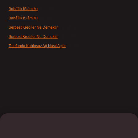
Bahâîlik İSlâm Mı
için
admin
Bahâîlik İSlâm Mı
için
Ayşe
Serbest Krediler Ne Demektir
için
admin
Serbest Krediler Ne Demektir
için
Şeyda
Telefonda Kablosuz Ağ Nasıl Açılır
için
admin
ilbet