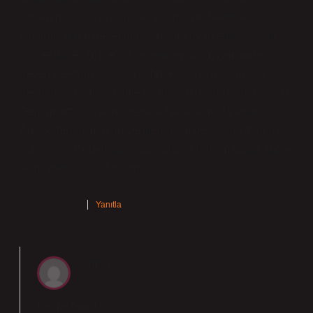
iletkenin iki ucu arasındaki potansiyel farktır ve
elektronların hareket etmesini sağlayan elektrik alan
kuvvetidir. Akım ise, bir iletkenden birim zamanda
geçen elektron sayısıdır. Ohm Kanunu’na göre, bir
devredeki akım, gerilime ve devrenin direncine bağlıdır.
Gerilim arttıkça, aynı direnç altında akım da artar.
Ancak, her akım olan yerde gerilim de olacak diye bir
kural yoktur; örneğin, akümülatörde gerilim vardır ancak
akım yoktur. gibi duruyor.
Haziran 4, 2026
Yanıtla
admin
Kayra Tunç!