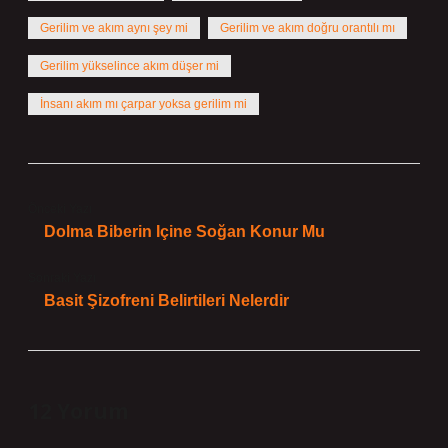
Gerilim ve akım aynı şey mi
Gerilim ve akım doğru orantılı mı
Gerilim yükselince akım düşer mi
İnsanı akım mı çarpar yoksa gerilim mi
Önceki Yazı
Dolma Biberin Içine Soğan Konur Mu
Sonraki Yazı
Basit Şizofreni Belirtileri Nelerdir
12 Yorum