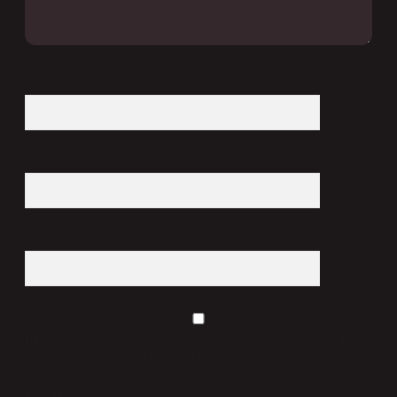
İsim*
E-Posta*
Web Sitesi
Daha sonraki yorumlarımda kullanılması için adım, e-posta adresim ve
site adresim bu tarayıcıya kaydedilsin.