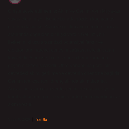
Girişte acele edilmemiş; Akım Ve Gerilim Aynı Mı yavaş
yavaş ele alınıyor. Bence burada gözden kaçmaması
gereken kısım şu: Akım ve gerilim aynı değildir , ancak
aralarında doğrudan bir ilişki vardır. Gerilim , bir
iletkenin iki ucu arasındaki potansiyel farktır ve
elektronların hareket etmesini sağlayan elektrik alan
kuvvetidir. Akım ise, bir iletkenden birim zamanda
geçen elektron sayısıdır. Ohm Kanunu’na göre, bir
devredeki akım, gerilime ve devrenin direncine bağlıdır.
Gerilim arttıkça, aynı direnç altında akım da artar.
Ancak, her akım olan yerde gerilim de olacak diye bir
kural yoktur; örneğin, akümülatörde gerilim vardır ancak
akım yoktur.
Şubat 9, 2026
Yanıtla