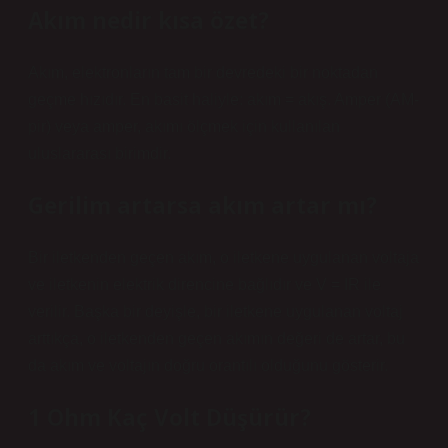
Akım nedir kısa özet?
Akım, elektronların tam bir devredeki bir noktadan
geçme hızıdır. En basit haliyle: akım = akış. Amper (AM-
pir) veya amper, akımı ölçmek için kullanılan
uluslararası birimdir.
Gerilim artarsa akım artar mı?
Bir iletkenden geçen akım, o iletkene uygulanan voltaja
ve iletkenin elektrik direncine bağlıdır ve V = IR ile
verilir. Başka bir deyişle, bir iletkene uygulanan voltaj
arttıkça, o iletkenden geçen akımın değeri de artar, bu
da akım ve voltajın doğru orantılı olduğunu gösterir.
1 Ohm Kaç Volt Düşürür?