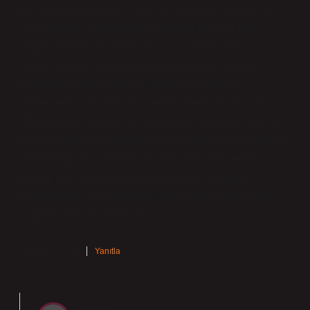
açısından derinlik biraz geç geliyor. Akım ve gerilim
aynı değildir , ancak aralarında doğrudan bir ilişki
vardır. Gerilim , bir iletkenin iki ucu arasındaki
potansiyel farktır ve elektronların hareket etmesini
sağlayan elektrik alan kuvvetidir. Akım ise, bir
iletkenden birim zamanda geçen elektron sayısıdır.
Ohm Kanunu’na göre, bir devredeki akım, gerilime ve
devrenin direncine bağlıdır. Gerilim arttıkça, aynı direnç
altında akım da artar. Ancak, her akım olan yerde
gerilim de olacak diye bir kural yoktur; örneğin,
akümülatörde gerilim vardır ancak akım yoktur. ifadesi
konunun yönünü belirliyor.
Haziran 7, 2025
Yanıtla
admin