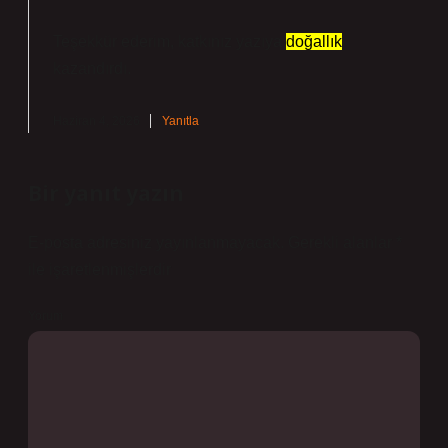
Teşekkür ederim, katkınız yazıya
doğallık
kazandırdı.
Haziran 4, 2026
Yanıtla
Bir yanıt yazın
E-posta adresiniz yayınlanmayacak.
Gerekli alanlar
*
ile işaretlenmişlerdir
Yorum