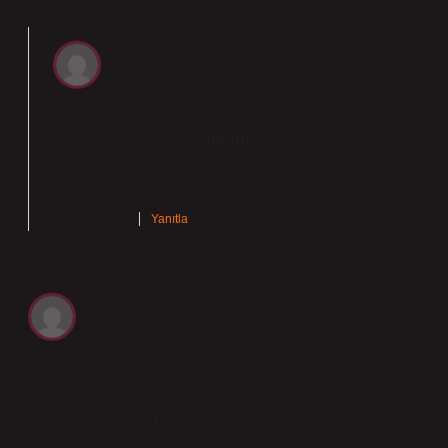
admin
Gülce Eliç! Sevgili katkı veren dostum, sunduğunuz
fikirler yazıya yeni bir
boyut
kazandırdı ve metni
daha
anlamlı
hale getirdi.
Şubat 9, 2026
Yanıtla
Kayra Tunç
Metnin genel yapısı düzenli; Akım Ve Gerilim Aynı Mı
başlığı altında bağlayıcı ifadeler eksik. Asıl vurgu
yapılan nokta Akım ve gerilim aynı değildir , ancak
aralarında doğrudan bir ilişki vardır. Gerilim , bir