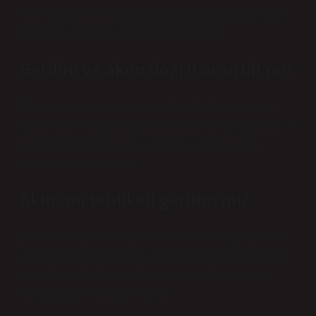
akım azalır. Akım azaldığından, aynı gücü daha küçük
bir iletken kesitinde taşımak mümkündür.
Gerilim ve akım doğru orantılı mı?
Ölçüm ampermetre adı verilen bir cihaz kullanılarak
yapılır. Ohm yasasına uyan maddelerden geçen akım, o
maddenin direnciyle ters orantılı ve akımı üreten
voltajla doğru orantılıdır.
Akım mı tehlikeli gerilim mi?
Elektrik tesisatlarını düzenleyen yönetmeliğe göre, 50
volttan fazla etkin değere sahip voltajlar insan vücudu
için tehlikelidir. Voltajın düşük veya yüksek olması,
meydana gelen hasarı etkiler.