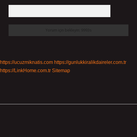
5 + 3 kaçtır?
*
https://ucuzmiknatis.com
https://gunlukkiralikdaireler.com.tr
https://LinkHome.com.tr
Sitemap
Sidebar
Son Yazılar