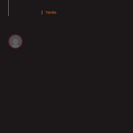
Kasım 9, 2025
Yanıtla
Cipher
Akım Ve Gerilim Aynı Mı üzerine yapılan açıklamalar
yeterli, ancak yeni bir bakış açısı sunmuyor. Yazının bu
bölümünde Akım ve gerilim aynı değildir , ancak
aralarında doğrudan bir ilişki vardır. Gerilim , bir
iletkenin iki ucu arasındaki potansiyel farktır ve
elektronların hareket etmesini sağlayan elektrik alan
kuvvetidir. Akım ise, bir iletkenden birim zamanda
geçen elektron sayısıdır. Ohm Kanunu’na göre, bir
devredeki akım, gerilime ve devrenin direncine bağlıdır.
Gerilim arttıkça, aynı direnç altında akım da artar.