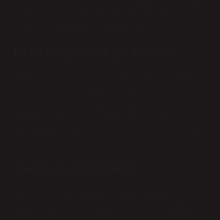
işaretleri voltajı voltaj olarak tanımlar ve ölümcül şoku
verenin aslında voltaj olduğunu belirtir.
Ev elektriği alçak gerilim mi?
Genel olarak düşük voltajlı şebekeler 1 volt ile 1000
volt arasındaki voltaj değerleri için kullanılabilen bir
terimdir. Ancak kullanıcılar için (özellikle konutlarda) bu
değer 220 volt ile 380 volt arasındadır. Bu aralığın
Türkiye’deki elektrik için düşük voltaj aralığında olduğu
söylenebilir.
Gerilim neyle ölçülür?
Voltajın birimi volttur. Yönü ve yoğunluğu zamanla
değişmeyen voltaja doğru akım denir. Doğru akım