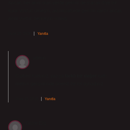
Ancak, her akım olan yerde gerilim de olacak diye bir
kural yoktur; örneğin, akümülatörde gerilim vardır ancak
akım yoktur. belirleyici olmuş.
Ocak 15, 2026
Yanıtla
admin
Cipher! Katkınız, yazıya
farklı bir değer
kattı;
metnin gelişiminde
önemli bir rol
oynadınız.
Ocak 15, 2026
Yanıtla
Gülce Eliç