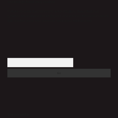
sorumluluğu kabul etmiş sayılırlar.
Hukuka ve yasal düzenlemelere aykırı olduğunu düşündüğünüz
içerikleri,
backlinkpanelicomtr@gmail.com
adresine bildirmeniz halinde,
ilgili içerikler yasal süre içerisinde sitemizden kaldırılacaktır.
Arama
Son yorumlar