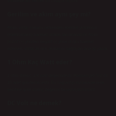
voltmetre adı verilen bir cihazla ölçülür.
Gerilim ve akım aynı şey mi?
Akım, voltaj sonucu iletkendeki elektrik yüklerinin
(elektronların) hareketi olarak tanımlanabilir. Akım
pozitif (+) yönden negatif (-) yöne doğru hareket
ederken, voltaj akımın akmasını sağlayan ana işi yapar.
1 Ohm Kaç Watt eder?
1 ohm direnç. 1/4 watt değerindedir. Hassasiyeti %1’dir.
10 adet gönderilecektir. Bu bağlantıyı kullanarak renk
şeridine göre direnç değerini hesaplayabilirsiniz.
DC Volt ne demek?