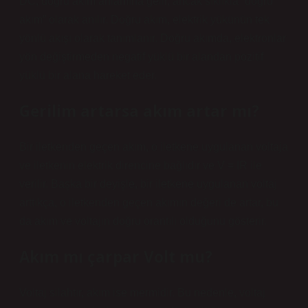
DC, doğru akım anlamına gelir, ancak sıklıkla “doğru
akım” olarak anılır. Doğru akım, elektrik yükünün tek
yönlü akışı olarak tanımlanır. Doğru akımda, elektronlar
yön değiştirmeden negatif yüklü bir alandan pozitif
yüklü bir alana hareket eder.
Gerilim artarsa akım artar mı?
Bir iletkenden geçen akım, o iletkene uygulanan voltaja
ve iletkenin elektrik direncine bağlıdır ve V = IR ile
verilir. Başka bir deyişle, bir iletkene uygulanan voltaj
arttıkça, o iletkenden geçen akımın değeri de artar, bu
da akım ve voltajın doğru orantılı olduğunu gösterir.
Akım mı çarpar Volt mu?
Voltaj silahtır, akım ise mermidir. Bu nedenle, voltaj