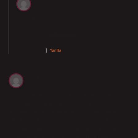
Suat Tanaç!
Katkınız metni
daha düzenli
hale getirdi.
Haziran 7, 2025
Yanıtla
Aydan
Akım Ve Gerilim Aynı Mı üzerine yapılan açıklamalar
yeterli, ancak yeni bir bakış açısı sunmuyor. Bu konuyu
düşününce aklıma gelen küçük bir ek var: Akım ve
gerilim aynı değildir , ancak aralarında doğrudan bir
ilişki vardır. Gerilim , bir iletkenin iki ucu arasındaki
potansiyel farktır ve elektronların hareket etmesini