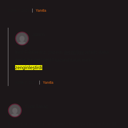
Aralık 7, 2024
Yanıtla
admin
İnci! Fikirleriniz, yazının
derinliğini
artırdı; daha
geniş bir perspektif kazandırarak metni
zenginleştirdi
.
Aralık 7, 2024
Yanıtla
Suat Tanaç
İlk satırlar anlaşılır ve düzenli; Akım Ve Gerilim Aynı Mı