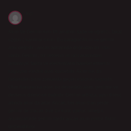
İnci
Akım Ve Gerilim Aynı Mı anlatımı sade ve öğretici, fakat
özgün çıkarımlar sınırlı. Bu paragraf Akım ve gerilim
aynı değildir , ancak aralarında doğrudan bir ilişki
vardır. Gerilim , bir iletkenin iki ucu arasındaki
potansiyel farktır ve elektronların hareket etmesini
sağlayan elektrik alan kuvvetidir. Akım ise, bir
iletkenden birim zamanda geçen elektron sayısıdır.
Ohm Kanunu’na göre, bir devredeki akım, gerilime ve
devrenin direncine bağlıdır. Gerilim arttıkça, aynı direnç
altında akım da artar. Ancak, her akım olan yerde
gerilim de olacak diye bir kural yoktur; örneğin,
akümülatörde gerilim vardır ancak akım yoktur. fikrini
güçlendiriyor.