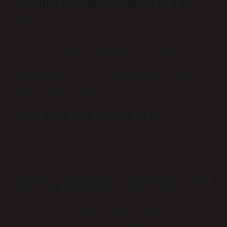
Gerilim ile akım aynı şey
mi?
Gelir; İki uç arasındaki potansiyel farkını temsil eder.
Akış; Bir noktadan diğer noktaya geçen yük miktarına
verilen terimdir. Direnç, elektrik akımına karşı koymayı
tanımlar. Voltajın birimi volttur.
Akım gerilim ilişkisi nedir?
Denklemin açılımı şudur: voltaj = akım x direnç veya
volt = amper x ohm veya V = A x Ω.
Gerilim yükselince akım düşer mi?
Elektrik enerjisi yüksek voltajda iletildiğinde; “P=V*I”
formülünde görüldüğü gibi, sabit güçte, voltaj arttıkça