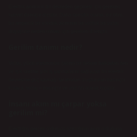
Elektrik akımının bir devreden geçmesi için gereken
kuvvet dirençle ölçülür. Daha spesifik olarak, bir ohm,
bir amperlik bir elektrik akımının bir voltluk bir voltaj
düşüşüne neden olması için gereken dirençtir.
Gerilim tanımı nedir?
Voltaj, yüklü elektronları (akım) bir iletken halkadan iten
ve ışık üretme gibi iş yapmalarını sağlayan bir elektrik
devresine güç kaynağı tarafından oluşturulan basınçtır.
Kısaca, voltaj = basınçtır ve volt (V) olarak ölçülür.
İnsanı akım mı çarpar yoksa
gerilim mi?
Elektriğin gerçek öldürücü özelliğinin akım olduğuna
inanılır. Öte yandan, elektrikle ilgili birçok yerdeki uyarı