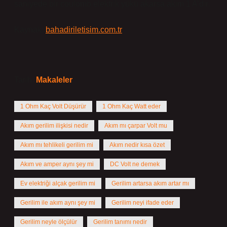
saniyede bir coulomb elektrik yükü akarsa akım 1 A’dır.
Kaynak:
bahadiriletisim.com.tr
Tarih:
Makaleler
1 Ohm Kaç Volt Düşürür
1 Ohm Kaç Watt eder
Akım gerilim ilişkisi nedir
Akım mı çarpar Volt mu
Akım mı tehlikeli gerilim mi
Akım nedir kısa özet
Akım ve amper aynı şey mi
DC Volt ne demek
Ev elektriği alçak gerilim mi
Gerilim artarsa akım artar mı
Gerilim ile akım aynı şey mi
Gerilim neyi ifade eder
Gerilim neyle ölçülür
Gerilim tanımı nedir