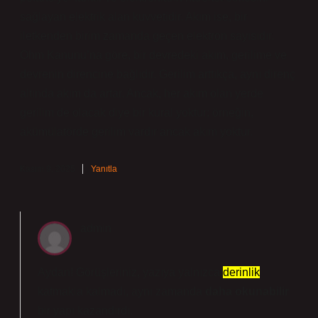
sağlayan elektrik alan kuvvetidir. Akım ise, bir
iletkenden birim zamanda geçen elektron sayısıdır.
Ohm Kanunu’na göre, bir devredeki akım, gerilime ve
devrenin direncine bağlıdır. Gerilim arttıkça, aynı direnç
altında akım da artar. Ancak, her akım olan yerde
gerilim de olacak diye bir kural yoktur; örneğin,
akümülatörde gerilim vardır ancak akım yoktur.
Kasım 9, 2025
Yanıtla
admin
Aydan! Görüşleriniz, yazıya yalnızca
derinlik
katmakla kalmadı, aynı zamanda
daha okunabilir
bir yapı kazandırdı.