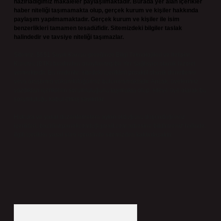
hazırladığımız makaleler paylaşılmaktadır. Burada yer alan içerikler
haber niteliği taşımamakta olup, gerçek kurum ve kişiler hakkında
paylaşım yapılmamaktadır. Gerçek kurum ve kişiler ile isim
benzerlikleri tamamen tesadüfidir. Sitemizdeki bilgiler taslak
halindedir ve tavsiye niteliği taşımazlar.
Sitemiz, 5651 Sayılı Kanun gereğince Bilgi Teknolojileri ve İletişim
Kurumu (BTK) tarafından onaylanmış bir Yer Sağlayıcı olarak hizmet
vermektedir. Bu nedenle, sitedeki içerikleri proaktif olarak denetleme
veya araştırma yükümlülüğümüz bulunmamaktadır. Ancak, üyelerimiz
yazdıkları içeriklerin sorumluluğunu taşımakta olup, siteye üye olarak bu
sorumluluğu kabul etmiş sayılırlar.
Hukuka ve yasal düzenlemelere aykırı olduğunu düşündüğünüz
içerikleri,
backlinkpanelicomtr@gmail.com
adresine bildirmeniz halinde,
ilgili içerikler yasal süre içerisinde sitemizden kaldırılacaktır.
Arama