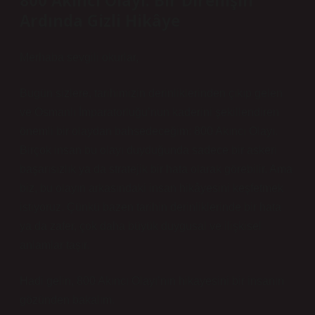
800 Akıncı Olayı: Bir Direnişin
Ardında Gizli Hikâye
Merhaba sevgili okurlar,
Bugün sizlere, tarihimizin derinliklerinden çıkıp gelen
ve Osmanlı İmparatorluğu’nun kaderini şekillendiren
önemli bir olaydan bahsedeceğim: 800 Akıncı Olayı.
Birçok insan bu olayı duyduğunda sadece bir askeri
başarısızlık ya da stratejik bir hata olarak görebilir. Ama
biz, bu olayın arkasındaki insan hikâyesini keşfetmek
istiyoruz. Çünkü bazen tarihin derinliklerinde bir hata
ya da zafer, çok daha büyük duygusal ve ilişkisel
anlamlar taşır.
Hadi gelin, 800 Akıncı Olayı’nın hikayesini bir insanın
gözünden bakalım.