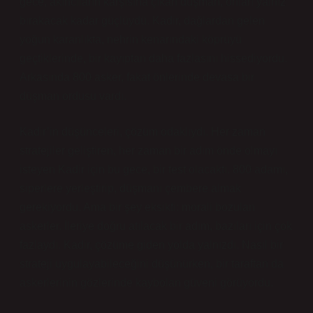
gece, akıncıların karşısına çıkan düşman, onları yalnız
bırakacak kadar güçlüydü. Kadir, dağlardan gelen
yoğun karanlıkta, nehrin kenarındaki köprüyü
geçtiklerinde, bir kayıptan daha fazlasını hissediyordu.
Arkasında 800 asker, fakat önlerinde devasa bir
düşman ordusu vardı.
Kadir’in düşünceleri, çözüm odaklıydı. Her zaman
stratejiler geliştiren, her zaman bir adım önde olmayı
isteyen Kadir için bu gece, bir test olacaktı. 800 adamı,
siperlere yerleştirip, düşmanı çembere almak
gerekiyordu. Ama bir şey eksikti: morali bozulan
askerler. İleriye doğru atılacak bir adım, bazıları için çok
fazlaydı. Kadir, çözüme giden yolda yalnızdı. Nasıl bir
strateji uygulayabileceğini düşünürken, bir taraftan da
askerlerinin gözlerinde kaybolan güveni görüyordu.