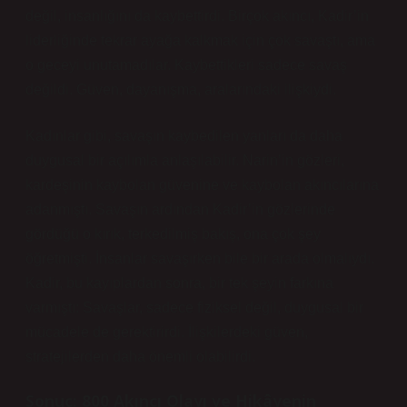
değil, insanlığını da kaybettirdi. Birçok akıncı, Kadir’in
liderliğinde tekrar ayağa kalkmak için çok savaştı, ama
o geceyi unutamadılar. Kaybettikleri sadece savaş
değildi. Güven, dayanışma, aralarındaki ilişkiydi.
Kadınlar gibi, savaşın kaybedilen yanları da daha
duygusal bir açılımla anlaşılabilir. Narin’in gözleri,
kardeşinin kaybolan güvenine ve kaybolan akıncılarına
adanmıştı. Savaşın ardından Kadir’in gözlerinde
gördüğü o kırık, terkedilmiş bakış, ona çok şey
öğretmişti. İnsanlar savaşırken bile bir arada olmalıydı.
Kadir, bu kayıplardan sonra, bir tek şeyin farkına
varmıştı: Savaşlar, sadece fiziksel değil, duygusal bir
mücadele de gerektirirdi. İlişkilerdeki güven,
stratejilerden daha önemli olabilirdi.
Sonuç: 800 Akıncı Olayı ve Hikâyenin