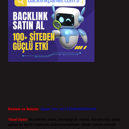
Reklam ve İletişim:
Skype: live:.cid.575569c608265c69
Yasal Uyarı:
Bu internet sitesi, herhangi bir marka, kurum veya şahıs
şirketi ile hiçbir bağlantısı bulunmamaktadır. Sitede yalnızca kendi