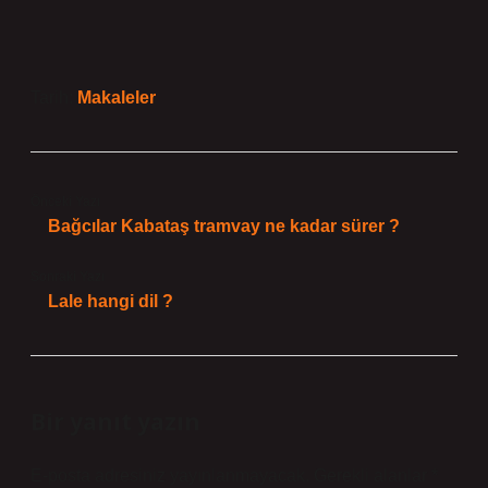
Tarih:
Makaleler
Önceki Yazı
Bağcılar Kabataş tramvay ne kadar sürer ?
Sonraki Yazı
Lale hangi dil ?
Bir yanıt yazın
E-posta adresiniz yayınlanmayacak.
Gerekli alanlar
*