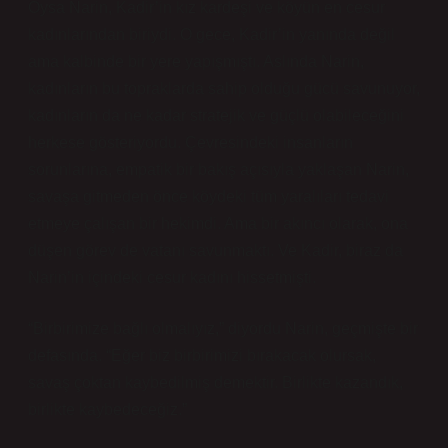
Oysa Narin, Kadir’in kız kardeşi ve köyün en cesur
kadınlarından biriydi. O gece, Kadir’in yanında değil
ama kalbinde bir yere yapışmıştı. Aslında Narin,
kadınların bu topraklarda sahip olduğu gücü savunuyor,
kadınların da ne kadar stratejik ve güçlü olabileceğini
herkese gösteriyordu. Çevresindeki insanların
sorunlarına, empatik bir bakış açısıyla yaklaşan Narin,
savaşa gitmeden önce köydeki tüm yaralıları tedavi
etmeye çalışan bir hekimdi. Ama bir akıncı olarak, ona
düşen görev de vatanı savunmaktı. Ve Kadir, biraz da
Narin’in içindeki cesur kadını hissetmişti.
“Birbirimize bağlı olmalıyız,” diyordu Narin, geçmişte bir
defasında. “Eğer biz birbirimizi bırakacak olursak,
savaş çoktan kaybedilmiş demektir. Birlikte kazandık,
birlikte kaybedeceğiz.”