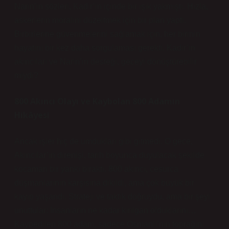
Narin’in sözleri, Kadir’in içinde bir ışık yakmıştı. Hızla,
askerlerin moralini düzeltmek için bir plan yaptı.
Birbirlerine güvenmelerini sağlamak için, her birinin
hayatını bir kez daha sorgulaması gerekti. Kadir’in
akıncıları ve Narin’in desteği, geceyi dönüştürebilir
miydi?
800 Akıncı Olayı ve Kaybolan 800 Adamın
Hikâyesi
Ancak işler hiç de umdukları gibi gitmedi. O gece,
Akıncılar’ın direnişi, tarih boyunca duyulacak şekilde
kocaman bir yankı bıraktı. 800 akıncı, cesurca
düşmanlarının karşısına dikildi, ama çok büyük bir
kayıp yaşandı. Strateji ve taktik doğruydu, ama bir şeyi
unuttular: İnsanların ne kadar kırılgan olduklarını…
Kaybedilen 800 adam, sadece Osmanlı’nın toprağını