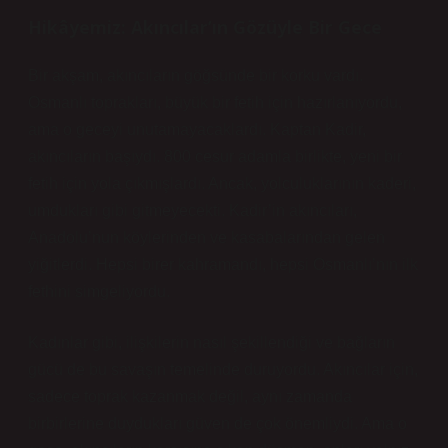
Hikâyemiz: Akıncılar’ın Gözüyle Bir Gece
Bir akşam, akıncıların göğsünde bir korku vardı.
Osmanlı toprakları, büyük bir fetih için hazırlanıyordu,
ama o geceyi unutamayacaklardı. Kaptan Kadir,
akıncıların başıydı. 800 cesur adamla birlikte, yeni bir
fetih için yola çıkmışlardı. Ancak, yolculuklarının kaderi,
umdukları gibi gitmeyecekti. Kadir’in akıncıları,
Anadolu’nun köylerinden ve kasabalarından gelen
yiğitlerdi. Hepsi birer kahramandı, hepsi Osmanlı’nın ilk
fethini simgeliyordu.
Kadınlar gibi, ilişkilerin nasıl şekillendiği ve bağların
gücü de bu savaşın temelinde duruyordu. Akıncılar için,
sadece toprak kazanmak değil, aynı zamanda
birbirlerine duydukları güven de çok önemliydi. Ama o