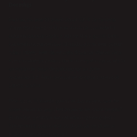
Derinliği
Bu olay, sadece bir askeri başarısızlık ya da kayıp
olarak görülemez. 800 akıncının kaybı, aslında bir
bütünün kayboluşuydu. Kadir ve Narin gibi iki farklı
karakterin gözünden bakıldığında, olayın hem çözüm
odaklı strateji hem de empatik duygusal yanları vardı.
Kadir’in stratejik zekâsı, Narin’in empatik yaklaşımıyla
birleştiğinde, belki de daha büyük bir zafer
kazanılabilirdi. Ama savaşlar ve kayıplar bazen çok
öğretici olabilir.
Peki sizce, ilişkilerde güven ve dayanışma, sadece
askeri anlamda değil, her anlamda ne kadar önemli?
Bu hikâye, geçmişin hatalarından bize ne öğretir?
Yorumlarınızı paylaşarak bu duygusal ve stratejik
hikâyeyi tartışmaya açalım!