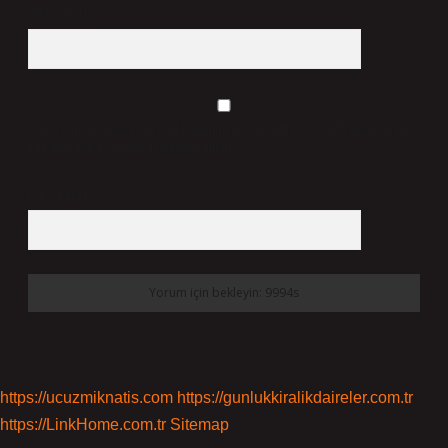
Web Sitesi
Daha sonraki yorumlarımda kullanılması için adım, e-posta adresim ve
site adresim bu tarayıcıya kaydedilsin.
6 + 2 kaçtır?
*
https://ucuzmiknatis.com
https://gunlukkiralikdaireler.com.tr
https://LinkHome.com.tr
Sitemap