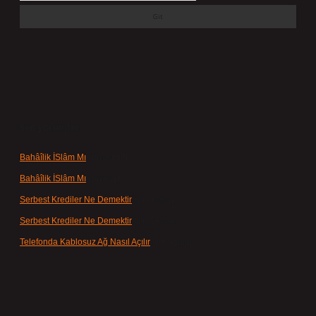
Son yorumlar
Bahâîlik İSlâm Mı
için
admin
Bahâîlik İSlâm Mı
için
Ayşe
Serbest Krediler Ne Demektir
için
admin
Serbest Krediler Ne Demektir
için
Şeyda
Telefonda Kablosuz Ağ Nasıl Açılır
için
admin