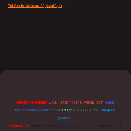
Telefonda Kablosuz Ağ Nasıl Açılır
için
admin
t
Reklam ve İletişim:
E-mail:
backlinkpaneli@gmail.com
Teams:
forumhizmeti@gmail.com
Whatsapp: 0262 606 0 726
Telegram:
@karabul
Yasal Uyarı:
Sitemiz, 5651 Sayılı Kanun gereğince Bilgi Teknolojileri ve