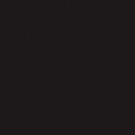
Üniversite ikinci dönem nedir?
Üniversitelerde ikinci yarıyıla bahar yarıyılı denir.
2 yıllık üniversite kaydı ne zaman
silinir?
1- Normal eğitim süresi 1 yıl olan azami 2. yılın
sonunda başarılı olamayanların kayıtları iptal edilir.
5 yarıyıl kaçıncı sınıf?
Örneğin, 2. sınıfını (4. yarıyıl) bitirmiş bir dönemlik
öğrenci, 3. sınıfın (5. yarıyıl) 1. yarıyılından ders alamaz
çünkü 3. sınıfa (5. yarıyıl) geçtiğinde tekrar denetimli
ders statüsüne girmiş olur ve daha sonra 3. sınıfı (6.
yarıyıl) tamamlayıp 4. sınıfa geçtiğinde denetimli ders