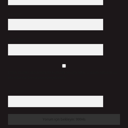
E-Posta*
Web Sitesi
Daha sonraki yorumlarımda kullanılması için adım, e-posta adresim ve
site adresim bu tarayıcıya kaydedilsin.
9 - 5 kaçtır?
*