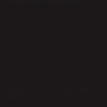
2 yıllık üni kaç dönem?
“MADDE 27 – (1) Üniversitede iki yıllık ön lisans
programının normal süresi dört yarıyıl, dört yıllık lisans
programının normal süresi sekiz yarıyıldır. 28 inci
maddede belirtilen şartları taşıyanlar daha kısa sürede
mezun olabilirler.
1 yıl kaç yarıyıl eder?
Bölümümüz her biri 14 haftadan oluşan 4 dönem
sunmaktadır. Yılda güz ve bahar dönemleri olarak
adlandırılan iki dönem vardır.
Açıköğretim en fazla kaç yılda
biter?