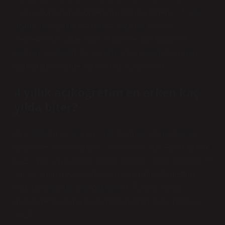
lisans programında öğrenim gören bir öğrenci, 7 yıllık
azami süre içinde üst üste 4 kez ders kaydını
yenilemezse, karar YÖK ile birlikte ilgili fakülteye
bildirilir ve Üniversite Senatosu’nun kararıyla uygun
görüldüğü takdirde öğrencinin ilişiği kesilir.
4 yıllık açıköğretim en erken kaç
yılda biter?
Açık Öğretim Lisesi, bir sınıfı geçmek yerine dersleri
geçme ve kredilendirme sistemini kullanır. Açık Öğretim
Lisesi’nde sınıf yerine dönem kavramı vardır. Öğrenci, 8
yarıyıl sonra mezuniyet puanına ulaştığında mezun
olur. (18 yaşında olan öğrenciler, 5 yarıyıl sonra
mezuniyet puanına ulaştığında mezun olur.) 13 Ocak
2023