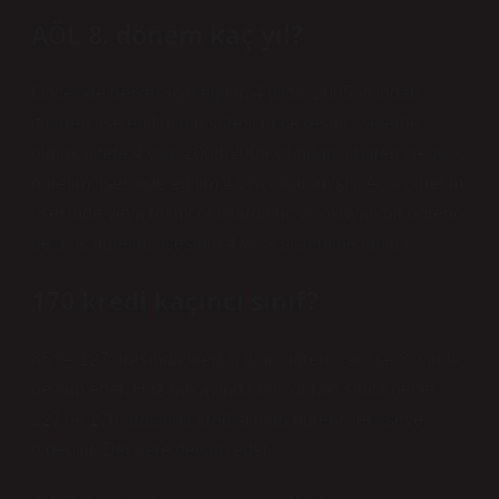
AÖL 8. dönem kaç yıl?
Öncelikle herkes için eğitim 4 yıldır. 2005 yılından
itibaren lise eğitiminin süresi önce resmi liselerde
olmak üzere 4 yıla, 2008-2009 yılından itibaren ise açık
öğretim lisesinde eğitim 4 yıla çıkarılmıştır. Açık öğretim
lisesinde veya resmi okullarda üç yıl okuyan bir öğrenci
de açık öğretim lisesinin 4 yıllık sistemine tabidir.
170 kredi kaçıncı sınıf?
85 ile 127 arasında kredisi olan öğrenciler lise 3. sınıfa
devam eder. Haziran ayında bir sonraki sınıfa geçer.
127 ile 170 arasında kredisi olan öğrenciler liseye
gidebilir. Derslere devam eder.