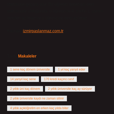
statüsüne geçmiş olur. Bir öğrenci denetimli ders
statüsünde olduğunda, o öğrenciye 4. sınıfın 1. yarıyılı
dersleri açılmaz ve o öğrenciye ders açılmaz.
Kaynak:
izmirpaslanmaz.com.tr
Tarih:
Makaleler
1 sene kaç dönem üniversite
1 yıl kaç yarıyıl eder
14 yarıyıl kaç sene
170 kredi kaçıncı sınıf
2 yıllık üni kaç dönem
2 yıllık üniversite kaç ay sürüyor
2 yıllık üniversite kaydı ne zaman silinir
4 yıllık açıköğretim en erken kaç yılda biter