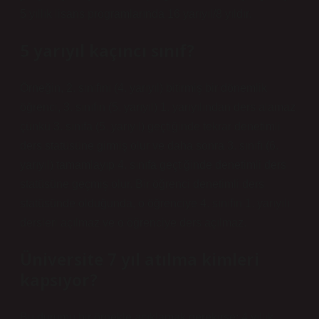
5 yıllık lisans programlarında 16 yarıyıl/8 yıldır.
5 yarıyıl kaçıncı sınıf?
Örneğin, 2. sınıfını (4. yarıyıl) bitirmiş bir dönemlik
öğrenci, 3. sınıfın (5. yarıyıl) 1. yarıyılından ders alamaz
çünkü 3. sınıfa (5. yarıyıl) geçtiğinde tekrar denetimli
ders statüsüne girmiş olur ve daha sonra 3. sınıfı (6.
yarıyıl) tamamlayıp 4. sınıfa geçtiğinde denetimli ders
statüsüne geçmiş olur. Bir öğrenci denetimli ders
statüsünde olduğunda, o öğrenciye 4. sınıfın 1. yarıyılı
dersleri açılmaz ve o öğrenciye ders açılmaz.
Üniversite 7 yıl atılma kimleri
kapsıyor?
Bu durumu bir örnekle açıklamak gerekirse; 4 yıllık