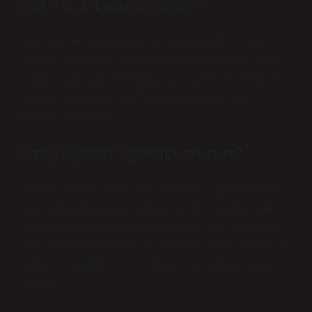
Aöf 1 3 2 4 kuralı nedir?
Açık öğretimde geçme notu sistemi değişti. 1. sınıf
dersleri olanların 3. sınıf derslerini alamayacağı kuralı,
yani 1-3, 2-4 kuralı dediğimiz kural kaldırıldı. Kalan FF
dersinizi istediğiniz sınıfta alabilirsiniz. Bu, sınıf
tekrarını azaltacaktır.
Kaç yıl pasif öğrenci olunur?
Öğrenci, üniversitenin yıllık, dönemlik, öğrenim ücreti
veya öğrenci harçlarını ödememiş, ders seçme süresi
içinde kampüste veya okulun öğrenci bilgi sisteminde
ders seçimini yapmamış ve öğrencilik statüsünü bir yıl
süreyle dondurmuş ise sistemde pasif öğrenci olarak
görünür.