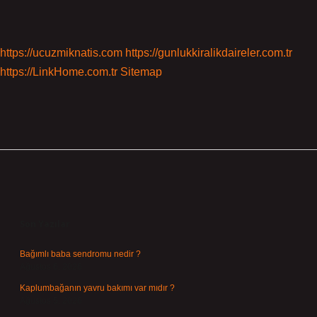
https://ucuzmiknatis.com
https://gunlukkiralikdaireler.com.tr
https://LinkHome.com.tr
Sitemap
Sidebar
Son Yazılar
Bağımlı baba sendromu nedir ?
Ağustos 6, 2026
Kaplumbağanın yavru bakımı var mıdır ?
Ağustos 5, 2026