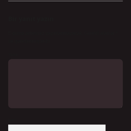
Bir yanıt yazın
E-posta adresiniz yayınlanmayacak.
Gerekli alanlar
*
ile işaretlenmişlerdir
Yorum
İsim*