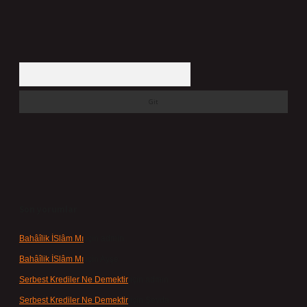
Arama
Son yorumlar
Bahâîlik İSlâm Mı
için
admin
Bahâîlik İSlâm Mı
için
Ayşe
Serbest Krediler Ne Demektir
için
admin
Serbest Krediler Ne Demektir
için
Şeyda