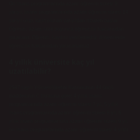
Ön lisans programlarında azami öğrenim süresi 8
yarıyıl, lisans programlarında azami öğrenim süresi 14
yarıyıl olup, kayıt olunan yarıyıldan itibaren başlar.
Öğrenci, azami süre boyunca öğrencilik haklarından
yararlanır. Öğrenci, kaydını yenilemediği dönemlerde
öğrencilik haklarından yararlanamaz.
4 yıllık üniversite kaç yıl
uzatılabilir?
2547 sayılı Yükseköğretim Kanununun 44 üncü
maddesinin C fıkrasına göre; 4 yıllık lisans
programlarında azami öğrenim süresi 7 yıl, 5 yıllık
lisans programlarında azami öğrenim süresi 8 yıl, 6
yıllık lisans programlarında azami öğrenim süresi 9 yıl,
ön lisans programlarında azami öğrenim süresi 4 yıldır.