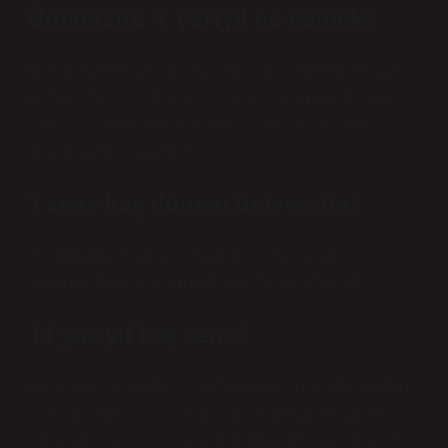
Üniversite 4. yarıyıl ne demek?
Eğitim süreleri ve kapsamı Ön lisans programlarında
eğitim süresi 2 yıldır (4 yarıyıl). Lisans programlarında
ise bu süre öğrencinin seçtiği alana göre 4 ile 6 yıl
arasında değişmektedir.
1 sene kaç dönem üniversite?
3 dönem Uygulamalı dönem1. yılSonbahar1.
dönemBahar2. dönemYaz3. nokta: 12 satır daha
14 yarıyıl kaç sene?
(2) Yabancı dil hazırlık sınıfları hariç olmak üzere azami
öğrenim süresi: 2 yıllık ön lisans programlarında 8
yarıyıl/4 yıl, 4 yıllık lisans programlarında 14 yarıyıl/7 yıl,