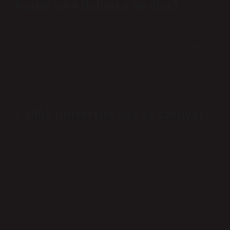
Azami süre dolunca ne olur?
Azami öğrenim süresi dolan öğrenciler üniversite
içindeki bölümler arasında yatay geçiş başvurusunda
bulunamazlar. Diğer üniversitelere yatay geçiş
başvurularının kuralları ve koşulları ilgili üniversiteler
tarafından belirlenir.
2 yıllık üniversite kaç ay sürüyor?
Programın tamamlanması ne kadar zaman alır? (1)
Öğrencilere öğrenimlerini tamamlamaları için tanınan
süre, yabancı dil hazırlık sınıfı hariç, 2 yıllık ön lisans
programları için 4 yarıyıl/2 yıl; 4 yıllık lisans programları
için 8 yarıyıl/4 yıl; 5 yıllık lisans programları için 10
yarıyıl/5 yıldır.