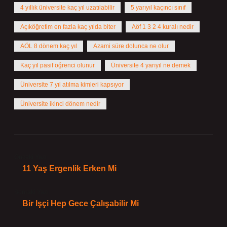
4 yıllık üniversite kaç yıl uzatılabilir
5 yarıyıl kaçıncı sınıf
Açıköğretim en fazla kaç yılda biter
Aöf 1 3 2 4 kuralı nedir
AÖL 8 dönem kaç yıl
Azami süre dolunca ne olur
Kaç yıl pasif öğrenci olunur
Üniversite 4 yarıyıl ne demek
Üniversite 7 yıl atılma kimleri kapsıyor
Üniversite ikinci dönem nedir
Önceki Yazı
11 Yaş Ergenlik Erken Mi
Sonraki Yazı
Bir Işçi Hep Gece Çalışabilir Mi