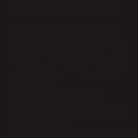
yönelmesi üzerine 26 Temmuz 1956’da gerçekleşti.
Süveyş Kanalı’nın millileştirilmesi en ciddi nedendi.
1956 yılında hangi savaş oldu?
Sonuç olarak 1956’da Süveyş Krizi yaşandı. İngiltere
ve Fransa askeri savaşı kazandı ancak siyasi savaşı
kaybetti. Sonuç olarak Orta Doğu bölgesinde ve dünya
sisteminde denge değişti. Süveyş Krizi bu değişimin
başlangıç ​​noktasıydı.
1955 cumhurbaşkanı kim?
Demokrat Parti Genel Başkanı Celâl Bayar, ilk turda
387 oyla cumhurbaşkanı seçildi.
1957 yılında Türkiye’de neler oldu?