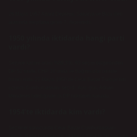
26 Mayıs 1957 Abant Depremi: Sakarya ve Bolu illeri
arasında meydana gelen 7. depremdir.
1950 yılında iktidarda hangi parti
vardı?
Seçime katılım oranı %89,3’tü. 63 seçim bölgesinden
DP 52’sinde, CHP 10’unda ve Bağımsızlar birinde
birinci oldu. 22 Mayıs 1950’de Celal Bayar Türkiye’nin
üçüncü Cumhurbaşkanı seçildi. Aynı gün, Adnan
Menderes liderliğinde ilk DP hükümeti kuruldu.
1954’te iktidarda kim vardı?
Seçimler sonucunda Celal Bayar Cumhurbaşkanı
seçildi, Refik Koraltan ise 14 Mayıs 1954’te 10. yasama