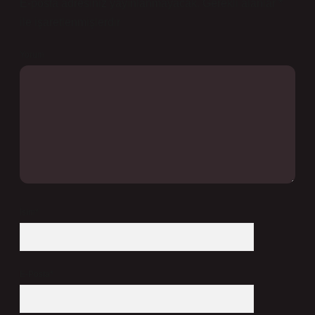
E-posta adresiniz yayınlanmayacak.
Gerekli alanlar
*
ile işaretlenmişlerdir
Yorum
İsim*
E-Posta*