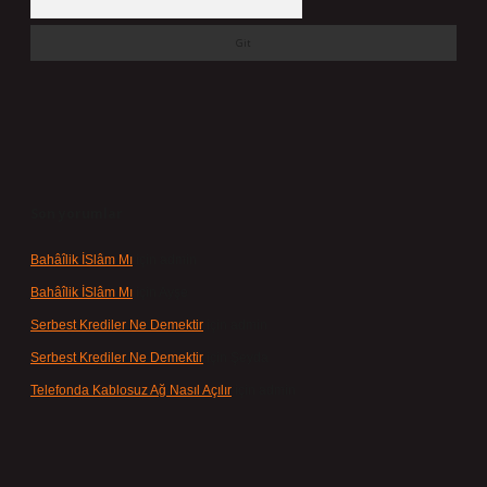
Son yorumlar
Bahâîlik İSlâm Mı
için
admin
Bahâîlik İSlâm Mı
için
Ayşe
Serbest Krediler Ne Demektir
için
admin
Serbest Krediler Ne Demektir
için
Şeyda
Telefonda Kablosuz Ağ Nasıl Açılır
için
admin