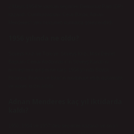
2 Mayıs 1954’te yapılan seçimleri Demokrat Parti (DP)
kazandı. Cumhurbaşkanı Celal Bayar, Adnan
Menderes’i yeni hükümeti kurmakla görevlendirdi.
1956 yılında ne oldu?
Süveyş Krizi ve Türkiye. Süveyş Krizi, Mısır Devlet
Başkanı Cemal Abdünnasır’ın Süveyş Kanalı’nı
millileştirme girişimine karşı 1956 yılında Büyük
Britanya, Fransa ve İsrail’in müdahale ettiği diplomatik
ve askeri krizin adıdır.
Adnan Menderes kaç yıl iktidarda
kaldı?
1950, 1954 ve 1957’deki seçimleri kazandı ve on yıl
iktidarda kaldı. Demokrat Parti, 27 Mayıs 1960’taki