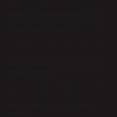
cumhurbaşkanı seçildi.
1956’da açılan Seyhan Barajı’nın
yapımında proje müdürü olarak
çalışmış olan kimdir?
Seyhan Barajı, eski Adana’nın 15 km yukarısında, 850
km.
Adnan Menderes’ten sonra kim
başbakan oldu?
Cemal Gürsel (10 Haziran 1895, Hınıs – 14 Eylül 1966,
Ankara), Türk askeri ve devlet adamı.
Adnan Menderes kaç yılında
seçildi?