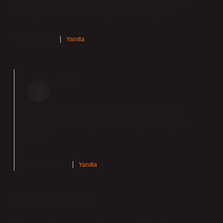
Türkiye’de Demokrat Parti (DP) iktidardaydı.
Şubat 28, 2025
Yanıtla
admin
Şermin! Katkılarınız, çalışmamı daha
sağlam
temeller
üzerine inşa etmemi sağladı ve
güven
verdi
.
Şubat 28, 2025
Yanıtla
Bir yanıt yazın