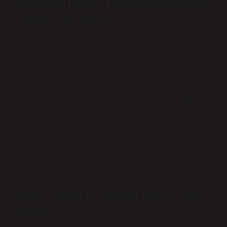
1956 yılında Türkiye’yi kim
yönetiyordu?
Türkiye Hükümeti veya IV. Menderes Hükümeti, 9
Aralık 1955’ten 25 Kasım 1957’ye kadar görev yaptı.
Dördüncü Menderes Hükümeti olarak bilinir.
1956’da kim cumhurbaşkanıydı?
Görev süresine göreHayırCumhurbaşkanıDönem
başlangıcı4Celâl Bayar22 Mayıs 195014 Mayıs 19541
Kasım 19575Ahmet Necdet Sezer16 Mayıs 200018
satır daha
1955 yılında iktidarda hangi parti
vardı?