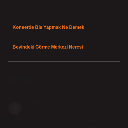
Önceki Yazı
Konserde Bis Yapmak Ne Demek
Sonraki Yazı
Beyindeki Görme Merkezi Neresi
2 Yorum
Şermin
Başlangıç akıcı ilerliyor, fakat bazı ifadeler fazla klasik.
Küçük bir hatırlatma yapmak isterim: 1956 yılında