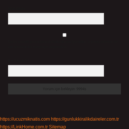
Web Sitesi
Daha sonraki yorumlarımda kullanılması için adım, e-posta adresim ve
site adresim bu tarayıcıya kaydedilsin.
6 + 2 kaçtır?
*
https://ucuzmiknatis.com
https://gunlukkiralikdaireler.com.tr
https://LinkHome.com.tr
Sitemap