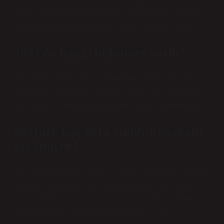
askeri darbeyle iktidardan devrildi ve 29 Eylül 1960’ta
dağıldı. Demokrat Parti’nin kısaltması DP’dir. Yeter!
1957’de hangi hükümet vardı?
Türkiye Hükümeti veya V. Menderes Hükümeti, 25
Aralık 1957 ile 27 Mayıs 1960 tarihleri ​​arasında görev
yaptı. Beşinci Menderes Hükümeti olarak bilinmektedir.
Atatürk kaç defa cumhurbaşkanı
seçilmiştir?
Türkiye Büyük Millet Meclisi’ne Mustafa Kemal Atatürk
ve İsmet İnönü dört kez, Celâl Bayar üç kez; Cevdet
Sunay, Fahri Korutürk, Turgut Özal, Süleyman Demirel,
Ahmet Necdet Sezer ve Abdullah Gül bir kez