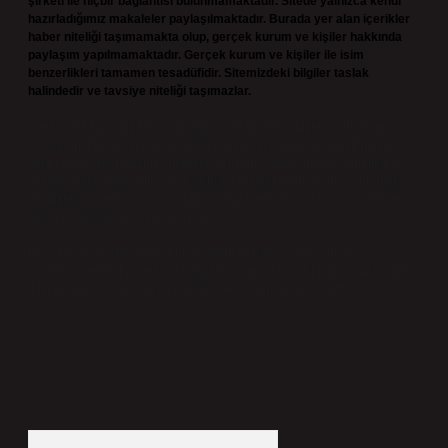
şirketi ile hiçbir bağlantısı bulunmamaktadır. Sitede yalnızca kendi
hazırladığımız makaleler paylaşılmaktadır. Burada yer alan içerikler
haber niteliği taşımamakta olup, gerçek kurum ve kişiler hakkında
paylaşım yapılmamaktadır. Gerçek kurum ve kişiler ile isim
benzerlikleri tamamen tesadüfidir. Sitemizdeki bilgiler taslak
halindedir ve tavsiye niteliği taşımazlar.
Sitemiz, 5651 Sayılı Kanun gereğince Bilgi Teknolojileri ve İletişim
Kurumu (BTK) tarafından onaylanmış bir Yer Sağlayıcı olarak hizmet
vermektedir. Bu nedenle, sitedeki içerikleri proaktif olarak denetleme
veya araştırma yükümlülüğümüz bulunmamaktadır. Ancak, üyelerimiz
yazdıkları içeriklerin sorumluluğunu taşımakta olup, siteye üye olarak bu
sorumluluğu kabul etmiş sayılırlar.
Hukuka ve yasal düzenlemelere aykırı olduğunu düşündüğünüz
içerikleri,
backlinkpanelicomtr@gmail.com
adresine bildirmeniz halinde,
ilgili içerikler yasal süre içerisinde sitemizden kaldırılacaktır.
Arama