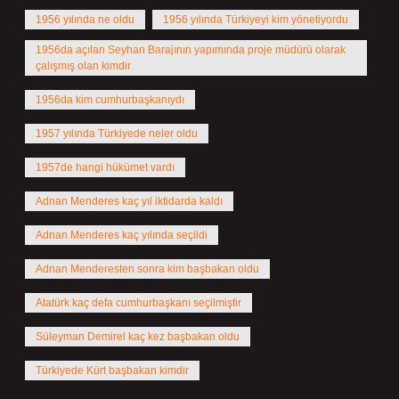
1956 yılında ne oldu
1956 yılında Türkiyeyi kim yönetiyordu
1956da açılan Seyhan Barajının yapımında proje müdürü olarak
çalışmış olan kimdir
1956da kim cumhurbaşkanıydı
1957 yılında Türkiyede neler oldu
1957de hangi hükümet vardı
Adnan Menderes kaç yıl iktidarda kaldı
Adnan Menderes kaç yılında seçildi
Adnan Menderesten sonra kim başbakan oldu
Atatürk kaç defa cumhurbaşkanı seçilmiştir
Süleyman Demirel kaç kez başbakan oldu
Türkiyede Kürt başbakan kimdir