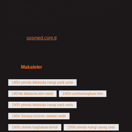
döneminde Türkiye Büyük Millet Meclisi Başkanlığı’na
seçildi. Kabineyi kurma görevi verilen Menderes, 17
Mayıs’ta Başbakan oldu.
Kaynak:
sosmed.com.tr
Tarih:
Makaleler
1950 yılında iktidarda hangi parti vardı
1954te iktidarda kim vardı
1955 cumhurbaşkanı kim
1955 yılında iktidarda hangi parti vardı
1956 Süveyş krizinin sebebi nedir
1956 yılında başbakan kimdi
1956 yılında hangi savaş oldu