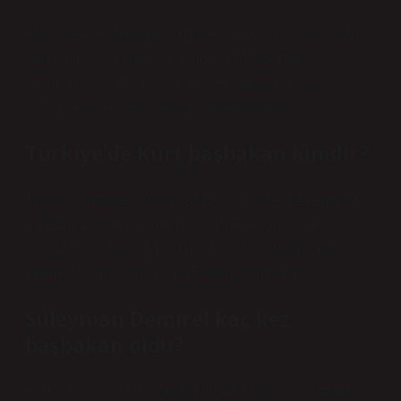
Bu dönemde Türkiye’nin gayri safi milli hasılası yılda
ortalama %9 oranında büyüdü. 2 Mayıs 1954
seçimlerinde DP büyük bir zafer kazandı. Oyların
%57’sini alarak tek başına iktidarını korudu.
Türkiye’de Kürt başbakan kimdir?
Turgut ÖzalGörev süresi 20 Eylül 1980 – 14 Temmuz
1982Başbakan Bülend Ulusu1979-1980 yılları
arasında Başbakan Yardımcısı olarak atanmamış,
yerine 41 satır daha Kaya Erdem atanmıştır.
Süleyman Demirel kaç kez
başbakan oldu?
Parti kapatıldı. Daha önce 1965-1993 yılları arasında