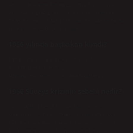
yedi ayrı hükümette toplam 10 yıl 5 ay Başbakanlık
yaptı. Ayrıca 1964-1980 yılları arasında Adalet Partisi
Genel Başkanlığı, 1987-1993 yılları arasında ise Doğru
Yol Partisi Genel Başkanlığı yaptı.
1956 yılında başbakan kimdi?
AmtsträgerPositionNamePräsident Celâl
BayarPremierministerAdnan
MenderesHauptoppositionsführerİsmet İnönü
1956 Süveyş krizinin sebebi nedir?
Saldırılar, Mısır Devlet Başkanı Nasır’ın Süveyş
Kanalı’nı millileştirmek istemesi, Büyük Britanya ve
ABD’nin Asvan Barajı’nın inşasına karşı çıkması ve
Nasır yönetimindeki Mısır’ın Sovyetler Birliği ve Çin’e