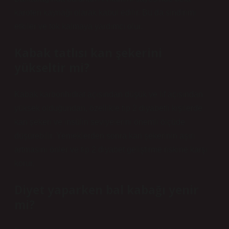
karoten kaynağı olarak kabul edilir. Bu da sindirimi
etkiler ve tok kalmaya yardımcı olur.
Kabak tatlısı kan şekerini
yükseltir mi?
Kabak karbonhidrat açısından düşük ve lif açısından
yüksek olduğundan, özellikle tip 2 diyabetli kişilerde
kan şekeri ve insülin seviyelerini önemli ölçüde
düşürebilir. Yemeklerden sonra kan şekerinin aşırı
artmasını önler ve tip 2 diyabet geliştirme riskine karşı
korur.
Diyet yaparken bal kabağı yenir
mi?