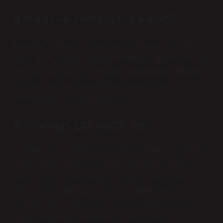
Bal kabak yemeği kaç kalori?
Balkabağı çorbasının kalori içeriği: Bu besinin 100
gramı 29 kcal kalori, 1 kepçe balkabağı çorbası yani bu
besinin 100 gramı ise 29 kalori içermektedir. *Günlük
değerler yüzde olarak 2000 kalorilik günlük
beslenmeye göre hesaplanmıştır.
Balkabağı gaz yapar mı?
Lif oranı yüksek olan her türlü yiyecek gaz ve şişkinliğe
neden olabilir. Enginar, lahana, karnabahar, kabak,
biber, soğan ve bezelye gibi sebzeler, baklagiller,
kayısı, şeftali, kavun, erik ve muz gibi meyveler,
yumurta, süt ve süt ürünleri sıklıkla sofrada bulunan ve
gaza neden olabilen yiyecekler arasındadır.