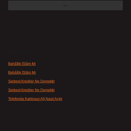
Son yorumlar
Bahâîlik İSlâm Mı
için
admin
Bahâîlik İSlâm Mı
için
Ayşe
Serbest Krediler Ne Demektir
için
admin
Serbest Krediler Ne Demektir
için
Şeyda
Telefonda Kablosuz Ağ Nasıl Açılır
için
admin