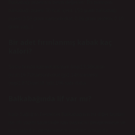
Balkabağı püresinin besin değerleri: Bir porsiyon
balkabağı püresi 30 kcal içerir. 153 gram balkabağı
püresi 3.59 gram karbonhidrat, 0.86 gram protein, 0.10
gram yağ, 1.
Bir adet fırınlanmış kabak kaç
kalori?
Soslu fırında kabakKalsiyum (mg)13.36Kalori
(kcal)19.72Karbonhidrat (g)1.14Kolesterol
(mg)1.87Diyet lifi (g)0.196 satır daha
Balkabağında lif var mı?
Kalp Sağlığını Destekler Balkabağının bir diğer faydası
ise lifli yapısı sayesinde kan basıncını dengelemeye ve
kalp sağlığını desteklemeye yardımcı olmasıdır.