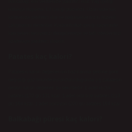
Balkabağı kilo vermenize yardımcı olur. Yağ içeriği
oldukça düşüktür. Lif içeriği yüksektir. Uzun süre tok
kalmanıza yardımcı olur ve bağırsaklarınızın düzenli
çalışmasını destekler. Karbonhidrat içeriği sayesinde
kan şekeri seviyenizi dengelemeye ve tatlı isteklerinizi
azaltmaya yardımcı olabilir.
Patates kaç kalori?
Patatesin kalori değerlerinin hazırlanma şekline göre
değiştiği göz önünde bulundurulduğunda çiğ patatesin
detaylı kalori değerleri şu şekildedir: 1 adet küçük
patates (170 gr) 131 kcal. 1 adet orta boy patates (213
gr) 164 kcal. 1 adet porsiyon (200 gr) patates 164 kcal.
Balkabağı püresi kaç kalori?