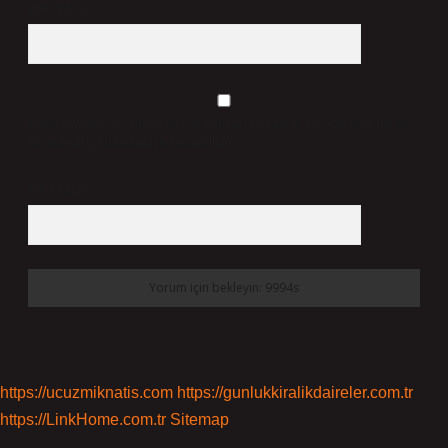
Web Sitesi
Daha sonraki yorumlarımda kullanılması için adım, e-posta adresim ve
site adresim bu tarayıcıya kaydedilsin.
7 + 8 kaçtır?
*
https://ucuzmiknatis.com
https://gunlukkiralikdaireler.com.tr
https://LinkHome.com.tr
Sitemap