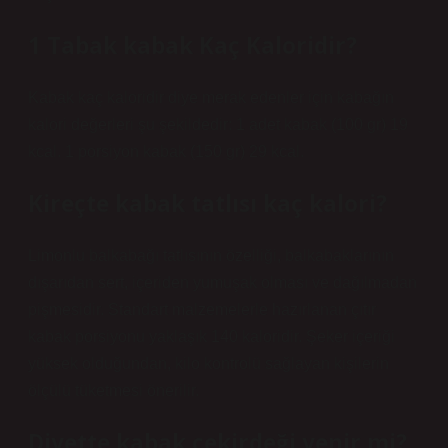
1 Tabak kabak Kaç Kaloridir?
Kabak kaç kaloridir diye merak edenler için kabağın
kalori değerleri şu şekildedir: 1 adet kabak (100 gr) 19
kcal. 1 porsiyon kabak (150 gr) 29 kcal.
Kireçte kabak tatlısı kaç kalori?
Limonlu balkabağı tatlısının özelliği, balkabaklarının
dışarıdan sert, içeriden yumuşak olması ve dağılmadan
pişmesidir. Standart malzemelerle hazırlanan çıtır
kabak porsiyonu yaklaşık 140 kaloridir. Şeker içeriği
yüksek olduğundan, kilo kontrolü sağlayan kişilerin
ölçülü tüketmesi önerilir.
Diyette kabak çekirdeği yenir mi?