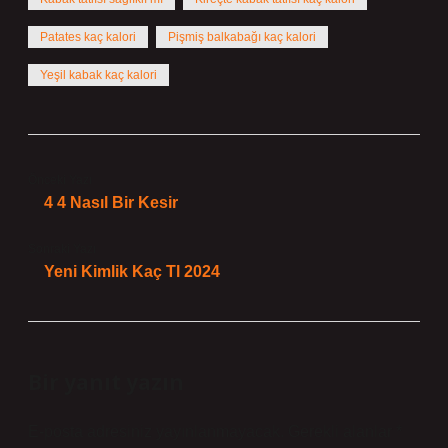
Patates kaç kalori
Pişmiş balkabağı kaç kalori
Yeşil kabak kaç kalori
Önceki Yazı
4 4 Nasıl Bir Kesir
Sonraki Yazı
Yeni Kimlik Kaç Tl 2024
Bir yanıt yazın
E-posta adresiniz yayınlanmayacak.
Gerekli alanlar
*