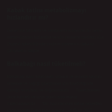
Kabak tatlısı metabolizmayı
hızlandırır mı?
Genellikle tatlılarda ve salatalarda kullanılan bu besin,
metabolizmayı hızlandırır ve kilo vermeye yardımcı olur.
Düzenli tüketildiğinde sindirim sisteminin daha iyi
çalışmasını sağlar.
Balkabağı nasıl tüketilmeli?
Balkabağı nasıl tüketilmeli, vitamin ve mineral kaybını
önlemek ve sağlığı iyileştirmek için tüketildiğinde
kabuğu soyulmalı ve doğranmalıdır. … Tüketilmeden
önce kuvvetli ve uzun süreli ısıya maruz
bırakılmamalıdır. … Tatlı hazırlanırken rafine şekerden
kaçınılmalıdır.Daha fazla makale…•6 Ekim 2022