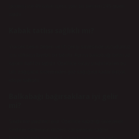
(pişmiş) ise 49 kalori içerir, yani bu besinin 245 gramı
vardır.
Kabak tatlısı sağlıklı mı?
Yüksek besin değeri ve lif içeriği sayesinde vücudumuz
için oldukça faydalı bir tatlıdır. Ayrıca balkabağı tatlısı az
kalorili hafif bir tatlıdır. Özellikle kolay sindirilebilen bu
tatlı bağışıklık sisteminden göz sağlığına kadar birçok
etkiye sahiptir.
Balkabağı bağırsaklara iyi gelir
mi?
Sindirime yardımcı olur. Özellikle kabızlığı önleyerek
sindirim sisteminin düzenli çalışmasını sağlar.
Balkabağında bulunan A vitamini sayesinde beta-