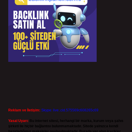
Reklam ve İletişim:
Skype: live:.cid.575569c608265c69
Yasal Uyarı:
Bu internet sitesi, herhangi bir marka, kurum veya şahıs
şirketi ile hiçbir bağlantısı bulunmamaktadır. Sitede yalnızca kendi
hazırladığımız makaleler paylaşılmaktadır. Burada yer alan içerikler