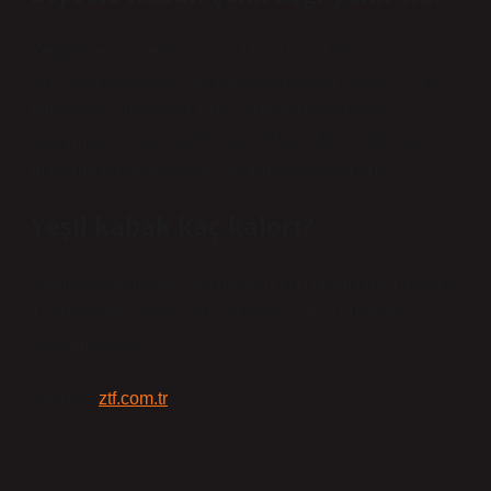
Zengin besin içeriği, sayısız faydası ve doyurucu
özellikleriyle kabak çekirdeği sağlıklı bir diyete dahil
etmek için güvenlidir. Ana öğünleriniz arasında
atıştırmalık olarak günlük kalori hedefinize denk gelen
miktarda bir avuç kabak çekirdeği yiyebilirsiniz.
Yeşil kabak kaç kalori?
Kabak kalori değeri: Bu besinin 100 gramında 19 kcal,
1 (orta) adet kabakta ise 29 kalori yani 150 gram
bulunmaktadır.
Kaynak:
ztf.com.tr