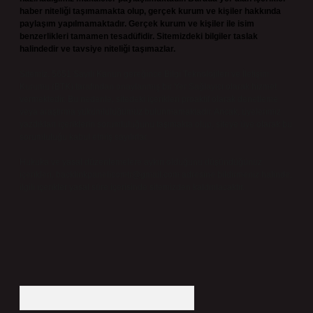
haber niteliği taşımamakta olup, gerçek kurum ve kişiler hakkında
paylaşım yapılmamaktadır. Gerçek kurum ve kişiler ile isim
benzerlikleri tamamen tesadüfidir. Sitemizdeki bilgiler taslak
halindedir ve tavsiye niteliği taşımazlar.
Sitemiz, 5651 Sayılı Kanun gereğince Bilgi Teknolojileri ve İletişim
Kurumu (BTK) tarafından onaylanmış bir Yer Sağlayıcı olarak hizmet
vermektedir. Bu nedenle, sitedeki içerikleri proaktif olarak denetleme
veya araştırma yükümlülüğümüz bulunmamaktadır. Ancak, üyelerimiz
yazdıkları içeriklerin sorumluluğunu taşımakta olup, siteye üye olarak bu
sorumluluğu kabul etmiş sayılırlar.
Hukuka ve yasal düzenlemelere aykırı olduğunu düşündüğünüz
içerikleri,
backlinkpanelicomtr@gmail.com
adresine bildirmeniz halinde,
ilgili içerikler yasal süre içerisinde sitemizden kaldırılacaktır.
Arama