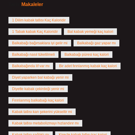
Tarih:
Makaleler
1 Dilim kabak tatlısı Kaç Kaloridir
1 Tabak kabak Kaç Kaloridir
Bal kabak yemeği kaç kalori
Balkabağı bağırsaklara iyi gelir mi
Balkabağı gaz yapar mı
Balkabağı nasıl tüketilmeli
Balkabağı püresi kaç kalori
Balkabağında lif var mı
Bir adet fırınlanmış kabak kaç kalori
Diyet yaparken bal kabağı yenir mi
Diyette kabak çekirdeği yenir mi
Fırınlanmış balkabağı kaç kalori
Kabak tatlısı kan şekerini yükseltir mi
Kabak tatlısı metabolizmayı hızlandırır mı
Kabak tatlısı sağlıklı mı
Kireçte kabak tatlısı kaç kalori