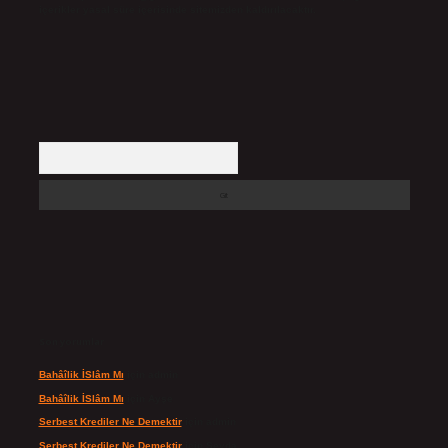
içerikler yasal süre içerisinde sitemizden kaldırılacaktır.
Arama
Son yorumlar
Bahâîlik İSlâm Mı
için
admin
Bahâîlik İSlâm Mı
için
Ayşe
Serbest Krediler Ne Demektir
için
admin
Serbest Krediler Ne Demektir
için
Şeyda