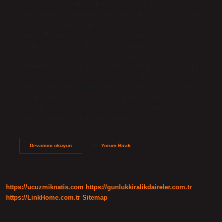
kortizon gibi dikkati tetikleyen hormonların en çok
salgılandığı zaman dilimi sabah 08:00 ile 11:00 arası. Zihin
en çok ne zaman çalışır? Araştırmalara göre; insan algısı
saat 10. En verimli kaç saat ders çalışmalı? Verimli bir
şekilde çalışmak ve süreçte zamanı ayarlamak sizi
hedefinize ulaştıracaktır. 10-11 saat çalışıp minimum
verimlilik elde etmek sizi hedefinize ulaştırmayacaktır, tıpkı
1,5 saat çalışıp maksimum verimlilik elde etmenin sizi
oraya ulaştırmaması gibi. İnsan beyni en iyi hangi saatlerde
çalışır? İdeal çalışma saati kişiden kişiye değişse de,
birçok kişi için sabah saatleri üretken zamandır. Bunun
nedeni beynimizin dinlenmiş olması…
En
Devamını okuyun
Yorum Bırak
Iyi
Hangi
Saatte
Ders
Çalışılır
https://ucuzmiknatis.com
https://gunlukkiralikdaireler.com.tr
https://LinkHome.com.tr
Sitemap