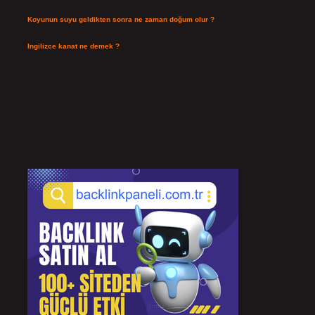
Temmuz 28, 2026
Koyunun suyu geldikten sonra ne zaman doğum olur ?
Temmuz 26, 2026
Ingilizce kanat ne demek ?
Temmuz 25, 2026