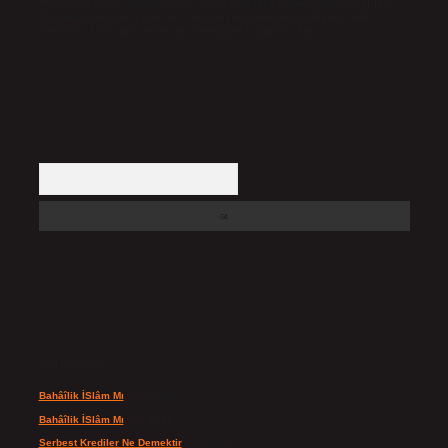
Hukuka ve yasal düzenlemelere aykırı olduğunu düşündüğünüz içerikleri,
backlinkpanelicomtr@gmail.com
adresine bildirmeniz halinde, ilgili
içerikler yasal süre içerisinde sitemizden kaldırılacaktır.
Arama
Son yorumlar
Bahâîlik İSlâm Mı
için
admin
Bahâîlik İSlâm Mı
için
Ayşe
Serbest Krediler Ne Demektir
için
admin