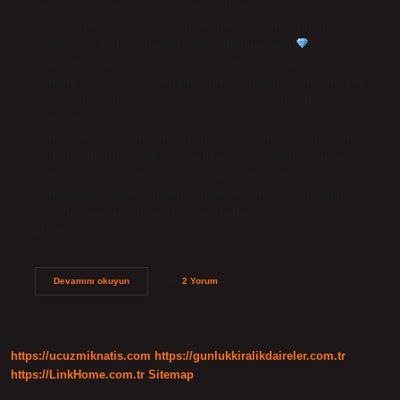
(süs) ve Eb (baba) kelimelerinin birleşiminden oluşmuştur.
Süs, ziynet, mücevher anlamına gelir ve babasının değerli
mücevheri, taşları, mücevherleri anlamını taşır
.
Arapçada Zeyn ne demek? Zeynep, Arapça Zeyneb (زينب)
isminin Türkçe versiyonudur. Türkçe anlamı “babanın süsü
(süs)”dür. Zeynep; Arapçada Zeyn (süs) ve Eb (baba)
kelimelerinin birleştirilmesiyle oluşmuştur. Zeyn Kürtçe ne
demek? Kürtçe isim; zîn/zin “hayat” anlamına gelir. Uzun i
harfiyle Zîn, Kürt edebiyatının klasik eseri Mem û Zîn’in
kahramanının ismidir, muhtemelen modern Kürt
isimlerinde “hayat” anlamına gelmektedir. Zayn’ın anlamı
ne? Yunan alfabesinde Zeta, Latin alfabesinde Z ve Kiril
alfabesinde З’ye karşılık…
Zeyn
Devamını okuyun
2 Yorum
Manası
Ne
https://ucuzmiknatis.com
https://gunlukkiralikdaireler.com.tr
https://LinkHome.com.tr
Sitemap