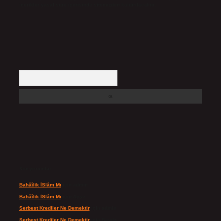
içerikler yasal süre içerisinde sitemizden kaldırılacaktır.
Arama
Son yorumlar
Bahâîlik İSlâm Mı
için
admin
Bahâîlik İSlâm Mı
için
Ayşe
Serbest Krediler Ne Demektir
için
admin
Serbest Krediler Ne Demektir
için
Şeyda