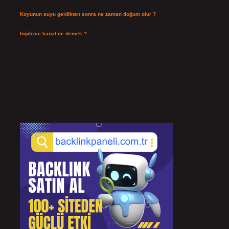
Temmuz 28, 2026
Koyunun suyu geldikten sonra ne zaman doğum olur ?
Temmuz 26, 2026
Ingilizce kanat ne demek ?
Temmuz 25, 2026