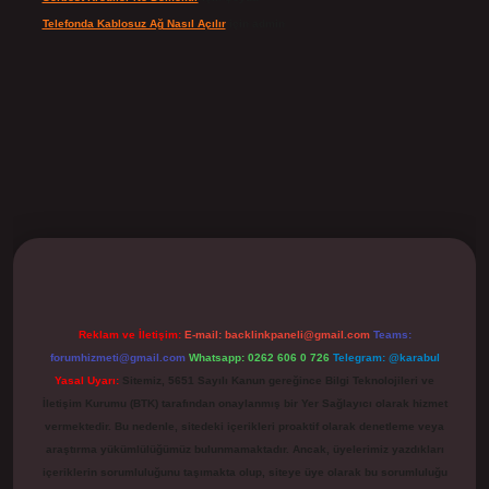
Telefonda Kablosuz Ağ Nasıl Açılır
için
admin
ilbet
Reklam ve İletişim:
E-mail:
backlinkpaneli@gmail.com
Teams:
forumhizmeti@gmail.com
Whatsapp: 0262 606 0 726
Telegram: @karabul
Yasal Uyarı:
Sitemiz, 5651 Sayılı Kanun gereğince Bilgi Teknolojileri ve
İletişim Kurumu (BTK) tarafından onaylanmış bir Yer Sağlayıcı olarak hizmet
vermektedir. Bu nedenle, sitedeki içerikleri proaktif olarak denetleme veya
araştırma yükümlülüğümüz bulunmamaktadır. Ancak, üyelerimiz yazdıkları
içeriklerin sorumluluğunu taşımakta olup, siteye üye olarak bu sorumluluğu