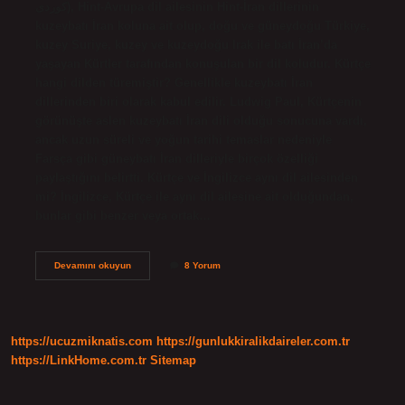
کوردی), Hint-Avrupa dil ailesinin Hint-İran dillerinin
kuzeybatı İran koluna ait olup, doğu ve güneydoğu Türkiye,
kuzey Suriye, kuzey ve kuzeydoğu Irak ile batı İran’da
yaşayan Kürtler tarafından konuşulan bir dil koludur. Kürtçe
hangi dilden türemiştir? Genellikle kuzeybatı İran
dillerinden biri olarak kabul edilir. Ludwig Paul, Kürtçenin
görünüşte aslen kuzeybatı İran dili olduğu sonucuna vardı,
ancak uzun süreli ve yoğun tarihi temaslar nedeniyle
Farsça gibi güneybatı İran dilleriyle birçok özelliği
paylaştığını belirtti. Kürtçe ve İngilizce aynı dil ailesinden
mi? İngilizce, Kürtçe ile aynı dil ailesine ait olduğundan,
bunlar gibi benzer veya ortak…
Kürtçe
Devamını okuyun
8 Yorum
Hangi
Dile
Yakındır
https://ucuzmiknatis.com
https://gunlukkiralikdaireler.com.tr
https://LinkHome.com.tr
Sitemap