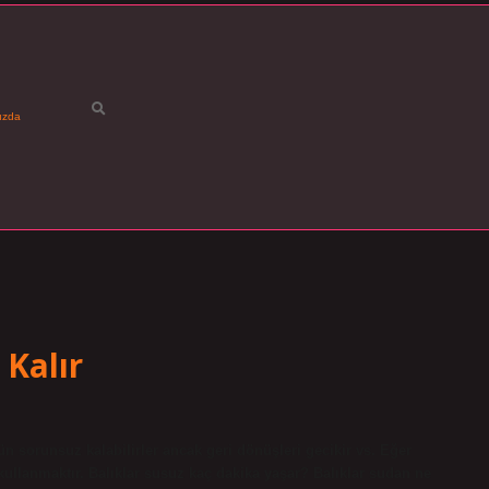
ızda
 Kalır
gün sorunsuz kalabilirler ancak geri dönüşleri gecikir vs. Eğer
llanmaktır. Balıklar susuz kaç dakika yaşar? Balıklar sudan ne