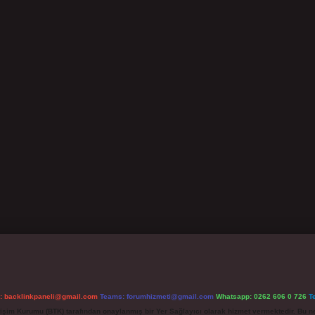
l:
backlinkpaneli@gmail.com
Teams:
forumhizmeti@gmail.com
Whatsapp: 0262 606 0 726
T
etişim Kurumu (BTK) tarafından onaylanmış bir Yer Sağlayıcı olarak hizmet vermektedir. Bu ne