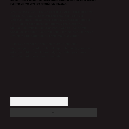
halindedir ve tavsiye niteliği taşımazlar.
Sitemiz, 5651 Sayılı Kanun gereğince Bilgi Teknolojileri ve
İletişim Kurumu (BTK) tarafından onaylanmış bir Yer
Sağlayıcı olarak hizmet vermektedir. Bu nedenle, sitedeki
içerikleri proaktif olarak denetleme veya araştırma
yükümlülüğümüz bulunmamaktadır. Ancak, üyelerimiz
yazdıkları içeriklerin sorumluluğunu taşımakta olup, siteye
üye olarak bu sorumluluğu kabul etmiş sayılırlar.
Hukuka ve yasal düzenlemelere aykırı olduğunu
düşündüğünüz içerikleri,
backlinkpanelicomtr@gmail.com
adresine bildirmeniz halinde, ilgili içerikler yasal süre
içerisinde sitemizden kaldırılacaktır.
Arama