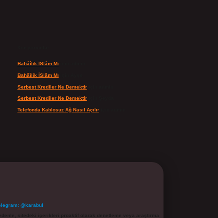
Son yorumlar
Bahâîlik İSlâm Mı
için
admin
Bahâîlik İSlâm Mı
için
Ayşe
Serbest Krediler Ne Demektir
için
admin
Serbest Krediler Ne Demektir
için
Şeyda
Telefonda Kablosuz Ağ Nasıl Açılır
için
admin
elegram: @karabul
denle, sitedeki içerikleri proaktif olarak denetleme veya araştırma