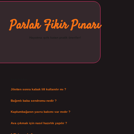
Parlak Fikir Pınarı
Hayatına ışıltı katan pratik öneriler!
Sidebar
ilbet
Son Yazılar
Jiletten sonra kabak lifi kullanılır mı ?
Ağustos 7, 2026
Bağımlı baba sendromu nedir ?
Ağustos 6, 2026
Kaplumbağanın yavru bakımı var mıdır ?
Ağustos 5, 2026
Ava çıkmak için nasıl hazırlık yapılır ?
Ağustos 4, 2026