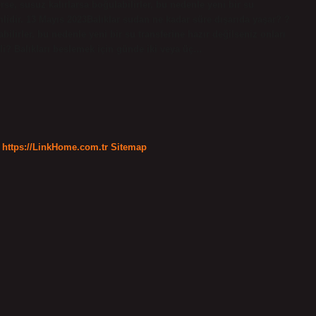
se, susuz kalırlarsa boğulabilirler, bu nedenle yeni bir su
lidir. 13 Mayıs 2023Balıklar sudan ne kadar süre dışarıda yaşar? ?
ilirler, bu nedenle yeni bir su transferine hazır değilseniz onları
li? Balıkları beslemek için günde iki veya üç…
https://LinkHome.com.tr
Sitemap