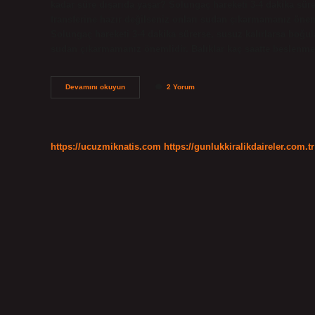
kadar süre dışarıda yaşar? Solungaç hareketi 3-4 dakika sürer
transferine hazır değilseniz onları sudan çıkarmamanız önem
Solungaç hareketi 3-4 dakika sürerse, susuz kalırlarsa boğulab
sudan çıkarmamanız önemlidir. Balıklar kaç saatte beslenme
Balıklar
Devamını okuyun
2 Yorum
Ne
Kadar
Süre
Aç
Kalır
https://ucuzmiknatis.com
https://gunlukkiralikdaireler.com.tr