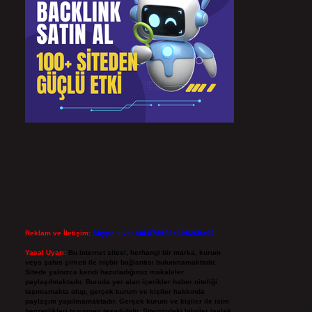
Reklam ve İletişim:
Skype: live:.cid.575569c608265c69
Yasal Uyarı:
Bu internet sitesi, herhangi bir marka, kurum
veya şahıs şirketi ile hiçbir bağlantısı bulunmamaktadır.
Sitede yalnızca kendi hazırladığımız makaleler
paylaşılmaktadır. Burada yer alan içerikler haber niteliği
taşımamakta olup, gerçek kurum ve kişiler hakkında
paylaşım yapılmamaktadır. Gerçek kurum ve kişiler ile isim
benzerlikleri tamamen tesadüfidir. Sitemizdeki bilgiler taslak