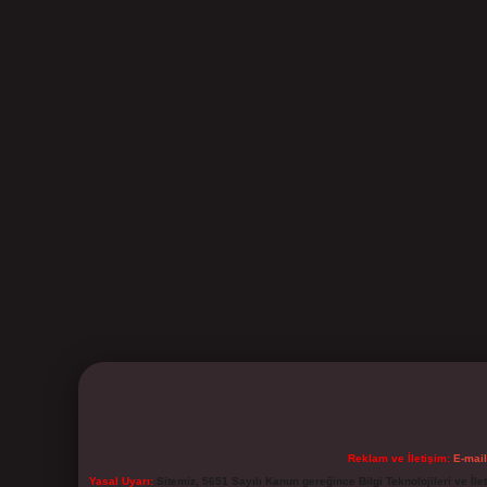
Reklam ve İletişim:
E-mai
Yasal Uyarı:
Sitemiz, 5651 Sayılı Kanun gereğince Bilgi Teknolojileri ve İl