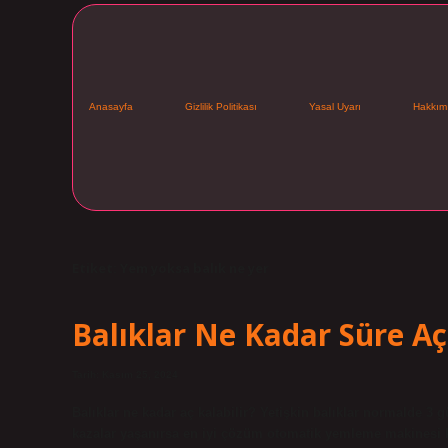
Anasayfa
Gizlilik Politikası
Yasal Uyarı
Hakkım
Etiket:
Yem yoksa balık ne yer
Balıklar Ne Kadar Süre Aç
Tarih: Kasım 25, 2024
Balıklar ne kadar aç kalabilir? Yetişkin balıklar normalde 3 
kazalar yaşanırsa en iyi çözüm otomatik yemleme makinesi ku