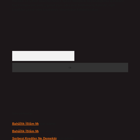
Hukuka ve yasal düzenlemelere aykırı olduğunu düşündüğünüz içerikleri,
backlinkpanelicomtr@gmail.com
adresine bildirmeniz halinde, ilgili
içerikler yasal süre içerisinde sitemizden kaldırılacaktır.
Arama
Son yorumlar
Bahâîlik İSlâm Mı
için
admin
Bahâîlik İSlâm Mı
için
Ayşe
Serbest Krediler Ne Demektir
için
admin