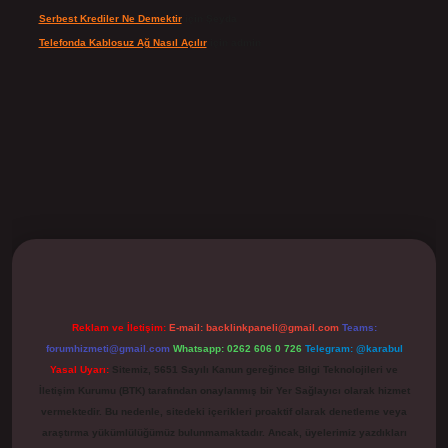
Serbest Krediler Ne Demektir
için
Şeyda
Telefonda Kablosuz Ağ Nasıl Açılır
için
admin
ilbet
Reklam ve İletişim:
E-mail:
backlinkpaneli@gmail.com
Teams:
forumhizmeti@gmail.com
Whatsapp: 0262 606 0 726
Telegram: @karabul
Yasal Uyarı:
Sitemiz, 5651 Sayılı Kanun gereğince Bilgi Teknolojileri ve
İletişim Kurumu (BTK) tarafından onaylanmış bir Yer Sağlayıcı olarak hizmet
vermektedir. Bu nedenle, sitedeki içerikleri proaktif olarak denetleme veya
araştırma yükümlülüğümüz bulunmamaktadır. Ancak, üyelerimiz yazdıkları