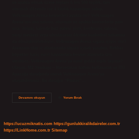
ve ayakta olmak üzere toplam 6 bin 500 kişilik, tam
oturmalı düzende ise 4 kişilik kapasiteye sahip.
Volkswagen Arena konserleri ayakta mı? Volkswagen
Arena’nın ana salonu, oturmalı ve ayakta konserlerin yanı
sıra, ihtiyaç halinde buz pateni pisti, konferans salonu,
sergi merkezi veya uluslararası ölçekte basketbol sahasına
da dönüştürülebiliyor. Volkswagen Arena sigara içiyor mu?
Arenanın tüm iç alanlarında sigara içmek yasaktır. Rehber
köpekler hariç evcil hayvanlara konser alanında izin
verilmez. Volkswagen Arena’ya nasıl gidilir toplu taşıma?
Ulaşım. M2 Yenikapı – Hacıosman hattını kullanarak ve İTÜ
Ayazağa durağında inerek Volkswagen Arena’ya
ulaşabilirsiniz. Bu durağın “Plazas”…
Volkswagen
Devamını okuyun
Yorum Bırak
Arena
Içinde
Neler
Var
https://ucuzmiknatis.com
https://gunlukkiralikdaireler.com.tr
https://LinkHome.com.tr
Sitemap