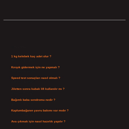
Sidebar
Son Yazılar
1 kg kelebek kaç adet olur ?
Ağustos 10, 2026
Kırışık gidermek için ne yapmalı ?
Ağustos 9, 2026
Speed test sonuçları nasıl olmalı ?
Ağustos 8, 2026
Jiletten sonra kabak lifi kullanılır mı ?
Ağustos 7, 2026
Bağımlı baba sendromu nedir ?
Ağustos 6, 2026
Kaplumbağanın yavru bakımı var mıdır ?
Ağustos 5, 2026
Ava çıkmak için nasıl hazırlık yapılır ?
Ağustos 4, 2026