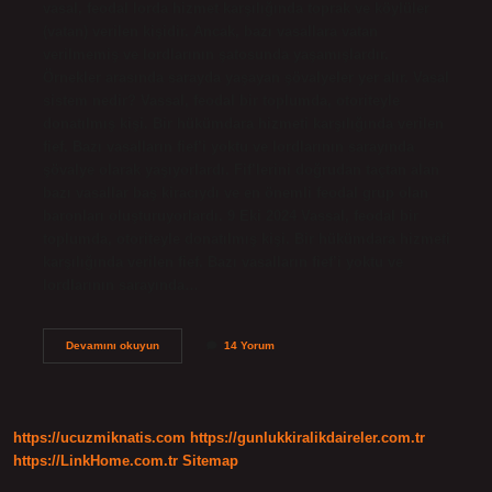
vasal, feodal lorda hizmet karşılığında toprak ve köylüler
(vatan) verilen kişidir. Ancak, bazı vasallara vatan
verilmemiş ve lordlarının şatosunda yaşamışlardır.
Örnekler arasında sarayda yaşayan şövalyeler yer alır. Vasal
sistem nedir? Vassal, feodal bir toplumda, otoriteyle
donatılmış kişi. Bir hükümdara hizmeti karşılığında verilen
fief. Bazı vasalların fief’i yoktu ve lordlarının sarayında
şövalye olarak yaşıyorlardı. Fif’lerini doğrudan taçtan alan
bazı vasallar baş kiracıydı ve en önemli feodal grup olan
baronları oluşturuyorlardı. 9 Eki 2024 Vassal, feodal bir
toplumda, otoriteyle donatılmış kişi. Bir hükümdara hizmeti
karşılığında verilen fief. Bazı vasalların fief’i yoktu ve
lordlarının sarayında…
Vassal
Devamını okuyun
14 Yorum
Bir
Devlet
Ne
Demek
https://ucuzmiknatis.com
https://gunlukkiralikdaireler.com.tr
https://LinkHome.com.tr
Sitemap