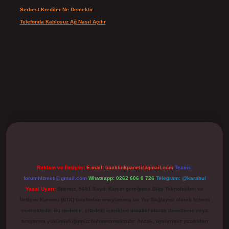
Serbest Krediler Ne Demektir
için
Şeyda
Telefonda Kablosuz Ağ Nasıl Açılır
için
admin
ilbet
Reklam ve İletişim:
E-mail:
backlinkpaneli@gmail.com
Teams:
forumhizmeti@gmail.com
Whatsapp: 0262 606 0 726
Telegram: @karabul
Yasal Uyarı:
Sitemiz, 5651 Sayılı Kanun gereğince Bilgi Teknolojileri ve
İletişim Kurumu (BTK) tarafından onaylanmış bir Yer Sağlayıcı olarak hizmet
vermektedir. Bu nedenle, sitedeki içerikleri proaktif olarak denetleme veya
araştırma yükümlülüğümüz bulunmamaktadır. Ancak, üyelerimiz yazdıkları