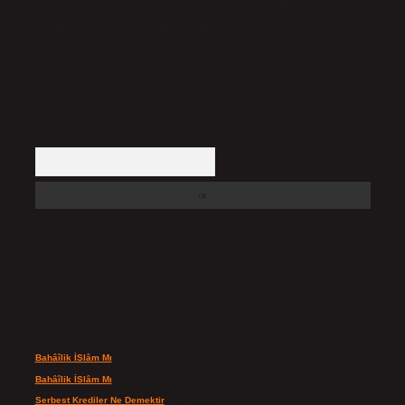
Hukuka ve yasal düzenlemelere aykırı olduğunu düşündüğünüz içerikleri,
backlinkpanelicomtr@gmail.com
adresine bildirmeniz halinde, ilgili
içerikler yasal süre içerisinde sitemizden kaldırılacaktır.
Arama
Son yorumlar
Bahâîlik İSlâm Mı
için
admin
Bahâîlik İSlâm Mı
için
Ayşe
Serbest Krediler Ne Demektir
için
admin