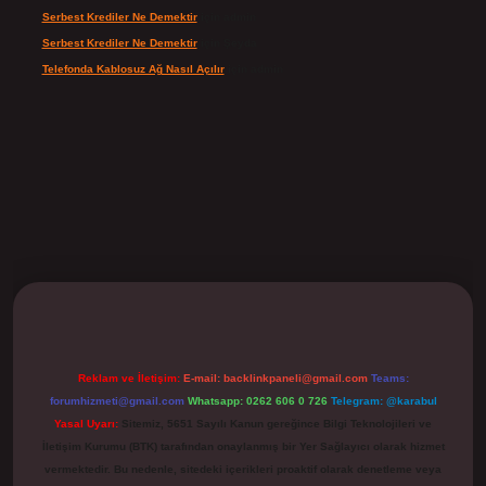
Serbest Krediler Ne Demektir
için
admin
Serbest Krediler Ne Demektir
için
Şeyda
Telefonda Kablosuz Ağ Nasıl Açılır
için
admin
ilbet
Reklam ve İletişim:
E-mail:
backlinkpaneli@gmail.com
Teams:
forumhizmeti@gmail.com
Whatsapp: 0262 606 0 726
Telegram: @karabul
Yasal Uyarı:
Sitemiz, 5651 Sayılı Kanun gereğince Bilgi Teknolojileri ve
İletişim Kurumu (BTK) tarafından onaylanmış bir Yer Sağlayıcı olarak hizmet
vermektedir. Bu nedenle, sitedeki içerikleri proaktif olarak denetleme veya