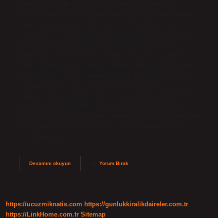
bombalamasının sanığı yedi müebbet hapse mahkûm
edildi. İstanbul’daki İstiklal Caddesi’ndeki bombalamanın
sanığı Suriyeli Ahlam Albashir ise 1.794 yıl hapis cezasına
çarptırıldı. İstiklal patlaması kaç kişi öldü? 2022 İstanbul
saldırısıSilahlarTNTTÖlü6Yaralı81İşçiAhlam Albashir
(bilinen)8 satır daha Taksim meydanında kaç kişi öldü?
Kanlı 1 Mayıs veya 1 Mayıs Katliamı, 1 Mayıs 1977’de, İşçi
Bayramı’nda Taksim Meydanı’nda 34 kişinin ölümü, 136
kişinin yaralanmasıyla sonuçlanan olaydır. Taksim
bombacısı hangi örgüt? Örgüt, Amerika Birleşik Devletleri,
Avustralya, Birleşik Krallık ve Avrupa Birliği üye ülkeleri
tarafından terör örgütü olarak tanınmaktadır. Ayrıca 2005 ile
2017 yılları arasında yüzlerce kişinin hayatını kaybettiği ve
yaralandığı çok…
Ahlam
Devamını okuyun
Yorum Bırak
Albashır
Kim
https://ucuzmiknatis.com
https://gunlukkiralikdaireler.com.tr
https://LinkHome.com.tr
Sitemap