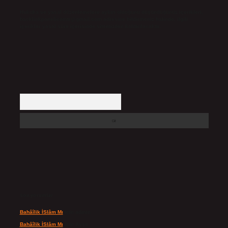
Hukuka ve yasal düzenlemelere aykırı olduğunu düşündüğünüz içerikleri,
backlinkpanelicomtr@gmail.com
adresine bildirmeniz halinde, ilgili
içerikler yasal süre içerisinde sitemizden kaldırılacaktır.
Arama
Son yorumlar
Bahâîlik İSlâm Mı
için
admin
Bahâîlik İSlâm Mı
için
Ayşe