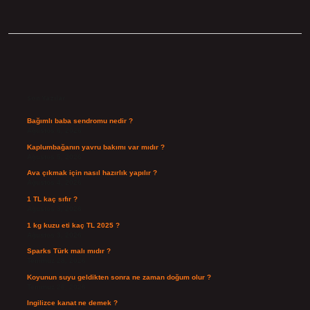
Sidebar
Son Yazılar
Bağımlı baba sendromu nedir ?
Ağustos 6, 2026
Kaplumbağanın yavru bakımı var mıdır ?
Ağustos 5, 2026
Ava çıkmak için nasıl hazırlık yapılır ?
Ağustos 4, 2026
1 TL kaç sıfır ?
Ağustos 3, 2026
1 kg kuzu eti kaç TL 2025 ?
Ağustos 3, 2026
Sparks Türk malı mıdır ?
Temmuz 28, 2026
Koyunun suyu geldikten sonra ne zaman doğum olur ?
Temmuz 26, 2026
Ingilizce kanat ne demek ?