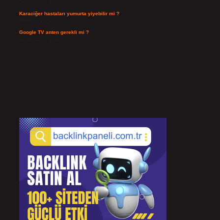
Temmuz 25, 2026
Karaciğer hastaları yumurta yiyebilir mi ?
Temmuz 24, 2026
Google TV anten gerekli mi ?
Temmuz 22, 2026