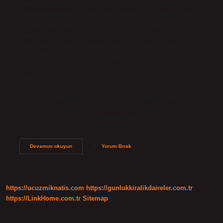
olduğu kaşıntılı döküntüyü tedavi etmek için doğal bir çare
olarak kullanılabilir. Sirke, uyuz parazitlerini yok etmeye
yardımcı olabilen asetik asit içerir. Sirke, uyuz
parazitlerinin cildin yüzeyinde ve altında bulunduğu yerlere
nüfuz edebilir ve parazitleri öldürebilir. İnatçı uyuza ne iyi
gelir? En yaygın kullanılan tedavi permetrin içeren kremler
veya losyonlardır. Bu ilaçlar parazitleri öldürmek için cilde
uygulanır ve genellikle bir hafta boyunca kullanılır. Benzil
benzoat ve krotamiton içeren diğer topikal ilaçlar da uyuz
tedavisinde etkilidir. Uyuzu en hızlı ne öldürür? Uyuz nasıl
tedavi edilir? Doktorunuz, akarları ve bıraktıkları
yumurtaları öldürmek için permetrin kremi…
Sirke
Devamını okuyun
Yorum Bırak
Uyuzu
Ne
Kadar
Sürede
Öldürür
https://ucuzmiknatis.com
https://gunlukkiralikdaireler.com.tr
https://LinkHome.com.tr
Sitemap