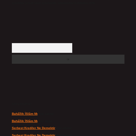
içerikler yasal süre içerisinde sitemizden kaldırılacaktır.
Arama
Son yorumlar
Bahâîlik İSlâm Mı
için
admin
Bahâîlik İSlâm Mı
için
Ayşe
Serbest Krediler Ne Demektir
için
admin
Serbest Krediler Ne Demektir
için
Şeyda