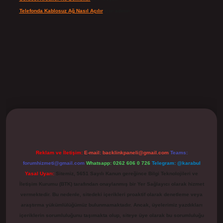
Telefonda Kablosuz Ağ Nasıl Açılır
için
admin
ilbet
Reklam ve İletişim:
E-mail:
backlinkpaneli@gmail.com
Teams:
forumhizmeti@gmail.com
Whatsapp: 0262 606 0 726
Telegram: @karabul
Yasal Uyarı:
Sitemiz, 5651 Sayılı Kanun gereğince Bilgi Teknolojileri ve
İletişim Kurumu (BTK) tarafından onaylanmış bir Yer Sağlayıcı olarak hizmet
vermektedir. Bu nedenle, sitedeki içerikleri proaktif olarak denetleme veya
araştırma yükümlülüğümüz bulunmamaktadır. Ancak, üyelerimiz yazdıkları
içeriklerin sorumluluğunu taşımakta olup, siteye üye olarak bu sorumluluğu