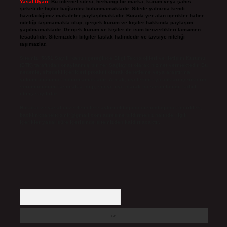
Yasal Uyarı:
Bu internet sitesi, herhangi bir marka, kurum veya şahıs
şirketi ile hiçbir bağlantısı bulunmamaktadır. Sitede yalnızca kendi
hazırladığımız makaleler paylaşılmaktadır. Burada yer alan içerikler haber
niteliği taşımamakta olup, gerçek kurum ve kişiler hakkında paylaşım
yapılmamaktadır. Gerçek kurum ve kişiler ile isim benzerlikleri tamamen
tesadüfidir. Sitemizdeki bilgiler taslak halindedir ve tavsiye niteliği
taşımazlar.
Sitemiz, 5651 Sayılı Kanun gereğince Bilgi Teknolojileri ve İletişim Kurumu
(BTK) tarafından onaylanmış bir Yer Sağlayıcı olarak hizmet vermektedir. Bu
nedenle, sitedeki içerikleri proaktif olarak denetleme veya araştırma
yükümlülüğümüz bulunmamaktadır. Ancak, üyelerimiz yazdıkları içeriklerin
sorumluluğunu taşımakta olup, siteye üye olarak bu sorumluluğu kabul
etmiş sayılırlar.
Hukuka ve yasal düzenlemelere aykırı olduğunu düşündüğünüz içerikleri,
backlinkpanelicomtr@gmail.com
adresine bildirmeniz halinde, ilgili
içerikler yasal süre içerisinde sitemizden kaldırılacaktır.
Arama