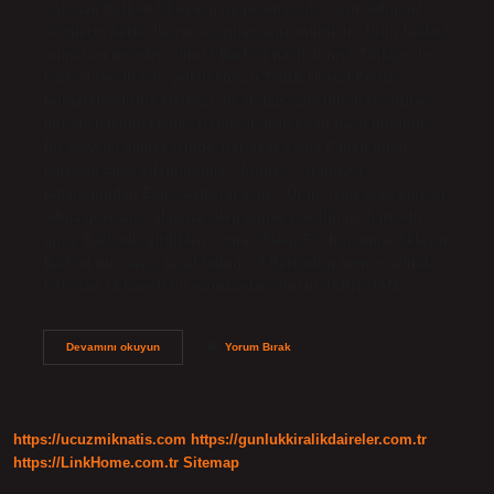
bulunan Barkod Okuyucu uygulaması ile satın aldığınız
ürünlerin barkodlarını sorgulamanız mümkün. Ürün barkod
numarası nereden alınır? Barkod nasıl alınır? Türkiye’de
barkod tescili için yetkili kurum TOBB Ulusal Emtia
Numaralandırma Merkezi’dir, dolayısıyla tüm başvurular
burada işlenmektedir. Trendyol ürün kodu nasıl bulunur?
Bir veya iki dakika içinde Trendyol Satıcı Paneli’nden
barkodu talep edebilirsiniz. Ürünler > Trendyol
Kataloğundan Ekle sayfasını açın. “Ürün, isim veya barkod
adına göre ara” alanına talep etmek istediğiniz barkodu
girin. Barkodu girdikten sonra “Talep Et” butonuna tıklayın.
Barkod numarası nasıl bulunur? Barkodun hemen altında
bulunan 12 haneli bir numaradan oluşur. ISBN, JAN…
Bir
Devamını okuyun
Yorum Bırak
Ürünün
Barkodunu
Nasıl
Bulurum
https://ucuzmiknatis.com
https://gunlukkiralikdaireler.com.tr
https://LinkHome.com.tr
Sitemap