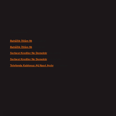
Son yorumlar
Bahâîlik İSlâm Mı
için
admin
Bahâîlik İSlâm Mı
için
Ayşe
Serbest Krediler Ne Demektir
için
admin
Serbest Krediler Ne Demektir
için
Şeyda
Telefonda Kablosuz Ağ Nasıl Açılır
için
admin
ilbet