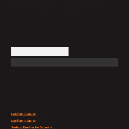
Hukuka ve yasal düzenlemelere aykırı olduğunu düşündüğünüz içerikleri,
backlinkpanelicomtr@gmail.com
adresine bildirmeniz halinde, ilgili
içerikler yasal süre içerisinde sitemizden kaldırılacaktır.
Arama
Son yorumlar
Bahâîlik İSlâm Mı
için
admin
Bahâîlik İSlâm Mı
için
Ayşe
Serbest Krediler Ne Demektir
için
admin