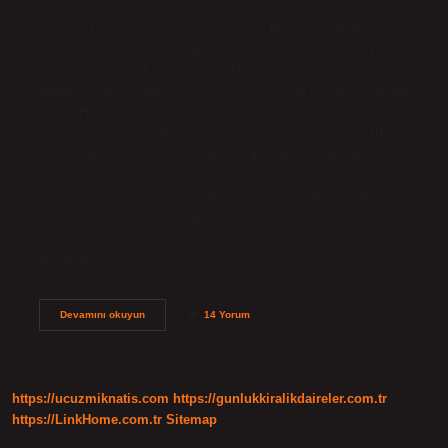
İslam peygamberi Muhammed’in yoldaşlarından biridir.
Taif’in “Takif” kabilesine mensuptur. Hayatının ilerleyen
dönemlerinde Mekke’ye yerleşmiş ve bu şehrin en saygın
temsilcilerinden biri olmuştur. İslam’ı ilk vaaz ettiğinde,
Muhammed’e şiddetle karşı çıkmıştır. Şeyh kimin soyundan
gelir? Hz. Ali’nin soyundan gelenlere “seyyidü’s-sâdât”
(tabâtabâ) da denir (Tâcü’l-ʿarûs, Art. “ṭbṭb”; EI2 [dt.], III,
950). Cahiliye döneminde kabile büyükleri tarafından seçilip
lider olarak atanan kişilere seyyid, reis veya şeyh denirdi.
Şerik ne demek dini? Şirk (Arapça: شرك), İslam’da Allah’a
ortak koşmak anlamına gelen bir kavramdır. Kur’an’a göre,
inancın en önemli sorunu olan şirk, Allah’a ortak koşmak,
Allah’tan…
Şerik
Devamını okuyun
14 Yorum
Kime
Denir
https://ucuzmiknatis.com
https://gunlukkiralikdaireler.com.tr
https://LinkHome.com.tr
Sitemap