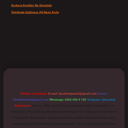
Serbest Krediler Ne Demektir
için
Şeyda
Telefonda Kablosuz Ağ Nasıl Açılır
için
admin
ilbet
Reklam ve İletişim:
E-mail:
backlinkpaneli@gmail.com
Teams:
forumhizmeti@gmail.com
Whatsapp: 0262 606 0 726
Telegram: @karabul
Yasal Uyarı:
Sitemiz, 5651 Sayılı Kanun gereğince Bilgi Teknolojileri ve
İletişim Kurumu (BTK) tarafından onaylanmış bir Yer Sağlayıcı olarak hizmet
vermektedir. Bu nedenle, sitedeki içerikleri proaktif olarak denetleme veya
araştırma yükümlülüğümüz bulunmamaktadır. Ancak, üyelerimiz yazdıkları