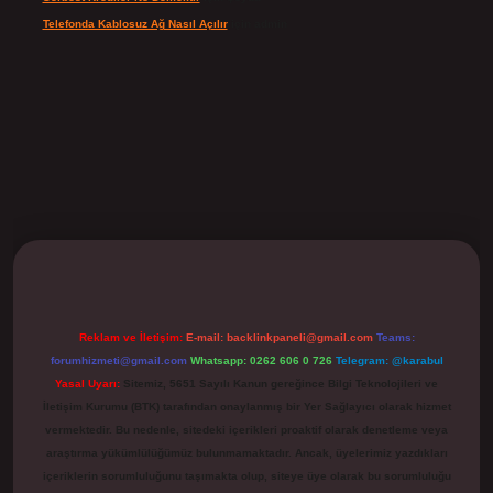
Telefonda Kablosuz Ağ Nasıl Açılır
için
admin
ilbet
Reklam ve İletişim:
E-mail:
backlinkpaneli@gmail.com
Teams:
forumhizmeti@gmail.com
Whatsapp: 0262 606 0 726
Telegram: @karabul
Yasal Uyarı:
Sitemiz, 5651 Sayılı Kanun gereğince Bilgi Teknolojileri ve
İletişim Kurumu (BTK) tarafından onaylanmış bir Yer Sağlayıcı olarak hizmet
vermektedir. Bu nedenle, sitedeki içerikleri proaktif olarak denetleme veya
araştırma yükümlülüğümüz bulunmamaktadır. Ancak, üyelerimiz yazdıkları
içeriklerin sorumluluğunu taşımakta olup, siteye üye olarak bu sorumluluğu