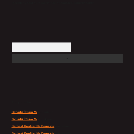
içerikler yasal süre içerisinde sitemizden kaldırılacaktır.
Arama
Son yorumlar
Bahâîlik İSlâm Mı
için
admin
Bahâîlik İSlâm Mı
için
Ayşe
Serbest Krediler Ne Demektir
için
admin
Serbest Krediler Ne Demektir
için
Şeyda