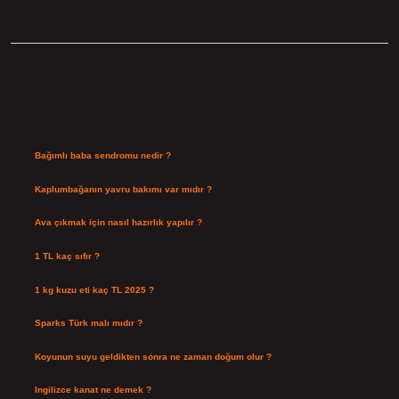
Sidebar
Son Yazılar
Bağımlı baba sendromu nedir ?
Ağustos 6, 2026
Kaplumbağanın yavru bakımı var mıdır ?
Ağustos 5, 2026
Ava çıkmak için nasıl hazırlık yapılır ?
Ağustos 4, 2026
1 TL kaç sıfır ?
Ağustos 3, 2026
1 kg kuzu eti kaç TL 2025 ?
Ağustos 3, 2026
Sparks Türk malı mıdır ?
Temmuz 28, 2026
Koyunun suyu geldikten sonra ne zaman doğum olur ?
Temmuz 26, 2026
Ingilizce kanat ne demek ?