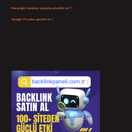
Temmuz 25, 2026
Karaciğer hastaları yumurta yiyebilir mi ?
Temmuz 24, 2026
Google TV anten gerekli mi ?
Temmuz 22, 2026