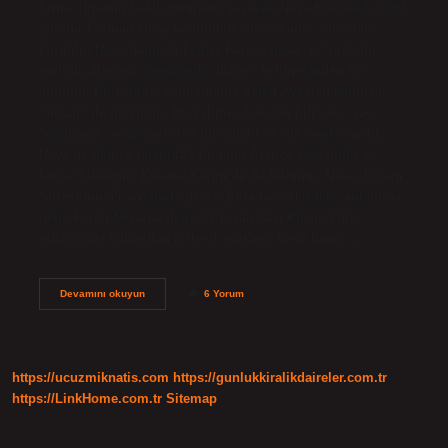
firma olmanın haklı gururunu yaşayan Neva Kozmetik, 1991
yılında Teoman Okay tarafından “önce kalite” ilkesiyle
kuruldu. Neva hangi kökenli? Farsça navā نَوا “melodi,
melodi, armoni, (metaforik) düzen” kelimesinden bir
alıntıdır. Bu kelime, aynı anlama gelen Avestan kelimesi
“nivag” ile ilişkilidir. Bu kelime, Avestan fiili vak-, vaç-
“çağırmak, söylemek”ten türemiştir ve ni+ öneki vardır.
Neva ne demek islamda? Bu isim Arapça kökenlidir ve
kutsal kitabımız Kuran-ı Kerim’de de bulunur. Nava, En’am
Suresi’nin 95. ayetinde geçer. Burada “çekirdek” anlamına
gelir. Ferah Neva ne demek? Ferah-zâyi Klasik Türk
müziğinde kullanılan birleşik makam. Neva hangi…
Neva
Devamını okuyun
6 Yorum
Türk
Ismi
Mi
https://ucuzmiknatis.com
https://gunlukkiralikdaireler.com.tr
https://LinkHome.com.tr
Sitemap