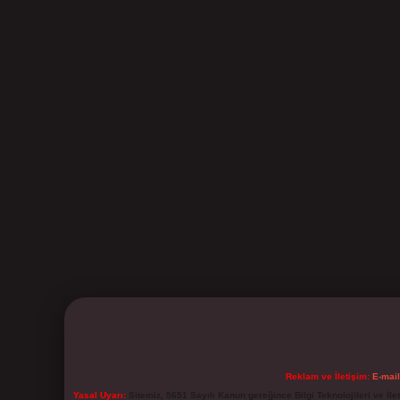
Reklam ve İletişim:
E-mai
Yasal Uyarı:
Sitemiz, 5651 Sayılı Kanun gereğince Bilgi Teknolojileri ve İl