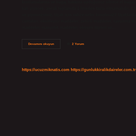
kısıtlamalarına ve bagaj hakkına uyduğunuz sürece el bagajın
katı yiyecek, ancak toplamda 1 litreden fazla olmamalıdır. El
ve yiyemezsiniz. Uçak için valize neler konulmaz? Uçaklarda
çantaları, oksitleyici maddeler, zehirli maddeler, savunma m
maddeler, manyetik maddeler, oksijen tüpleri ve…
Uçağa
Devamını okuyun
2 Yorum
Çantada
Yiyecek
Alınıyor
Mu
https://ucuzmiknatis.com
https://gunlukkiralikdaireler.com.tr