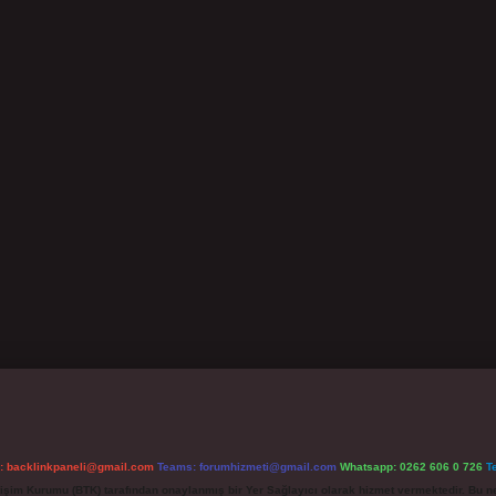
l:
backlinkpaneli@gmail.com
Teams:
forumhizmeti@gmail.com
Whatsapp: 0262 606 0 726
T
etişim Kurumu (BTK) tarafından onaylanmış bir Yer Sağlayıcı olarak hizmet vermektedir. Bu ne