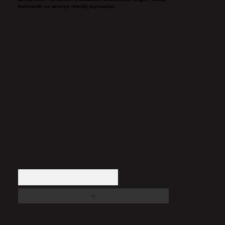
halindedir ve tavsiye niteliği taşımazlar.
Sitemiz, 5651 Sayılı Kanun gereğince Bilgi Teknolojileri ve
İletişim Kurumu (BTK) tarafından onaylanmış bir Yer
Sağlayıcı olarak hizmet vermektedir. Bu nedenle, sitedeki
içerikleri proaktif olarak denetleme veya araştırma
yükümlülüğümüz bulunmamaktadır. Ancak, üyelerimiz
yazdıkları içeriklerin sorumluluğunu taşımakta olup, siteye
üye olarak bu sorumluluğu kabul etmiş sayılırlar.
Hukuka ve yasal düzenlemelere aykırı olduğunu
düşündüğünüz içerikleri,
backlinkpanelicomtr@gmail.com
adresine bildirmeniz halinde, ilgili içerikler yasal süre
içerisinde sitemizden kaldırılacaktır.
Arama