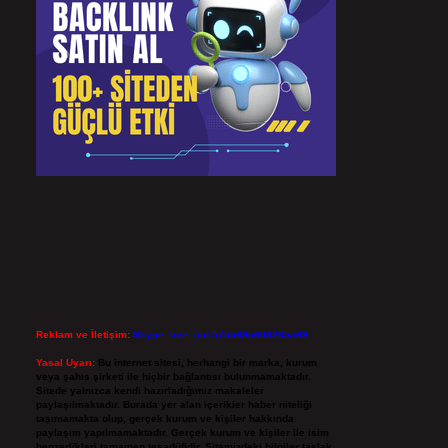
Reklam ve İletişim:
Skype: live:.cid.575569c608265c69
Yasal Uyarı:
Bu internet sitesi, herhangi bir marka, kurum
veya şahıs şirketi ile hiçbir bağlantısı bulunmamaktadır.
Sitede yalnızca kendi hazırladığımız makaleler
paylaşılmaktadır. Burada yer alan içerikler haber niteliği
taşımamakta olup, gerçek kurum ve kişiler hakkında
paylaşım yapılmamaktadır. Gerçek kurum ve kişiler ile isim
benzerlikleri tamamen tesadüfidir. Sitemizdeki bilgiler taslak