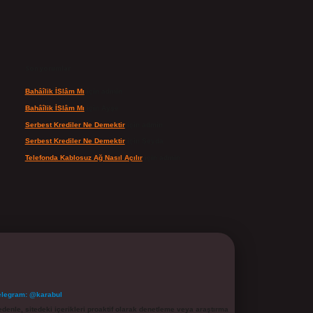
Son yorumlar
Bahâîlik İSlâm Mı
için
admin
Bahâîlik İSlâm Mı
için
Ayşe
Serbest Krediler Ne Demektir
için
admin
Serbest Krediler Ne Demektir
için
Şeyda
Telefonda Kablosuz Ağ Nasıl Açılır
için
admin
elegram: @karabul
denle, sitedeki içerikleri proaktif olarak denetleme veya araştırma