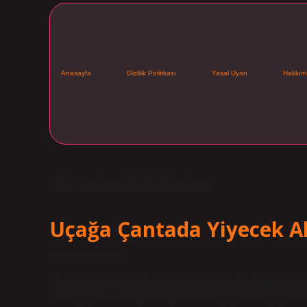
Anasayfa
Gizlilik Politikası
Yasal Uyarı
Hakkım
Etiket:
Uçakta valize ilaç konulur mu
Uçağa Çantada Yiyecek A
Tarih: Kasım 25, 2024
Uçakta el çantasında yiyecek yasak mı? Özetle, el bagajınızı
uzun uçuşlarda katı gıdaları yanınızda taşıyabilir ve yiyebilir