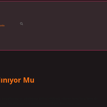
ızda
lınıyor Mu
n boyutlarına ve ağırlığına dikkat ettiğiniz sürece hem kısa hem de
siniz. Uçakta yiyecek nasıl taşınır? Evet. Kurallara, sıvı