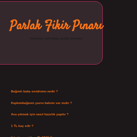
Parlak Fikir Pınarı
Hayatına ışıltı katan pratik öneriler!
Sidebar
ilbet
Son Yazılar
Bağımlı baba sendromu nedir ?
Ağustos 6, 2026
Kaplumbağanın yavru bakımı var mıdır ?
Ağustos 5, 2026
Ava çıkmak için nasıl hazırlık yapılır ?
Ağustos 4, 2026
1 TL kaç sıfır ?
Ağustos 3, 2026