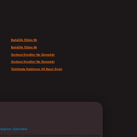
Son yorumlar
Bahâîlik İSlâm Mı
için
admin
Bahâîlik İSlâm Mı
için
Ayşe
Serbest Krediler Ne Demektir
için
admin
Serbest Krediler Ne Demektir
için
Şeyda
Telefonda Kablosuz Ağ Nasıl Açılır
için
admin
elegram: @karabul
denle, sitedeki içerikleri proaktif olarak denetleme veya araştırma