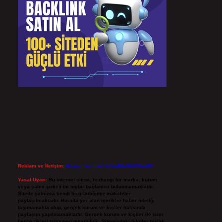
Reklam ve İletişim:
Skype: live:.cid.575569c608265c69
Yasal Uyarı:
Bu internet sitesi, herhangi bir marka, kurum
veya şahıs şirketi ile hiçbir bağlantısı bulunmamaktadır.
Sitede yalnızca kendi hazırladığımız makaleler
paylaşılmaktadır. Burada yer alan içerikler haber niteliği
taşımamakta olup, gerçek kurum ve kişiler hakkında
paylaşım yapılmamaktadır. Gerçek kurum ve kişiler ile isim
benzerlikleri tamamen tesadüfidir. Sitemizdeki bilgiler taslak