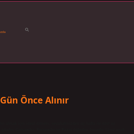
ızda
 Gün Önce Alınır
ın almak için ideal dönem, seyahatinizden üç hafta ile dört ay
deal günler, Çarşamba, Perşembe ve Pazar öğleden öncedir. Ucuz uçak