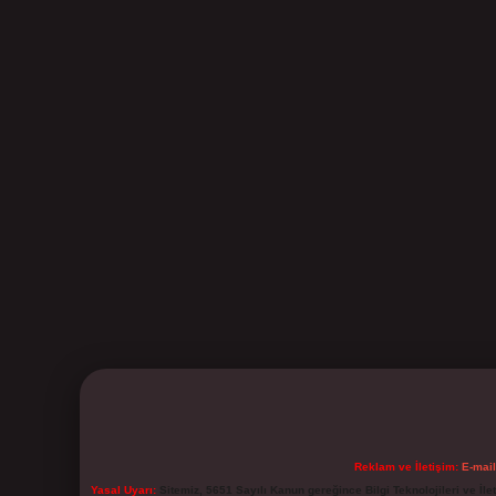
Reklam ve İletişim:
E-mai
Yasal Uyarı:
Sitemiz, 5651 Sayılı Kanun gereğince Bilgi Teknolojileri ve İl