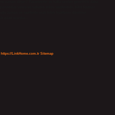
tı ne zaman düşer? Pazartesiler ve hafta sonları genellikle daha
yarısından sonra ve sabahın erken saatlerinde, bilet fiyatları
duğu zaman ve saatlerde uçak bileti fiyatlarını düşürme
Salı günü uçuşlar…
https://LinkHome.com.tr
Sitemap