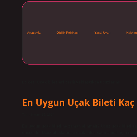
Anasayfa
Gizlilik Politikası
Yasal Uyarı
Hakkım
Etiket:
Uçak biletleri tarih yaklaştıkça ucuzlar mı
En Uygun Uçak Bileti Kaç
Tarih: Kasım 25, 2024
En uygun uçak bileti ne zaman alınmalı? Ucuz uçak bileti sat
öncesidir. Ucuz uluslararası uçak bileti satın almak için i