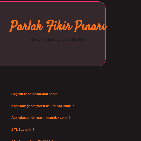
Parlak Fikir Pınarı
Hayatına ışıltı katan pratik öneriler!
Sidebar
ilbet
Son Yazılar
Bağımlı baba sendromu nedir ?
Ağustos 6, 2026
Kaplumbağanın yavru bakımı var mıdır ?
Ağustos 5, 2026
Ava çıkmak için nasıl hazırlık yapılır ?
Ağustos 4, 2026
1 TL kaç sıfır ?
Ağustos 3, 2026