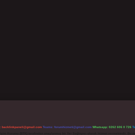
l:
backlinkpaneli@gmail.com
Teams:
forumhizmeti@gmail.com
Whatsapp: 0262 606 0 726
T
etişim Kurumu (BTK) tarafından onaylanmış bir Yer Sağlayıcı olarak hizmet vermektedir. Bu ne