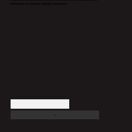
halindedir ve tavsiye niteliği taşımazlar.
Sitemiz, 5651 Sayılı Kanun gereğince Bilgi Teknolojileri ve
İletişim Kurumu (BTK) tarafından onaylanmış bir Yer
Sağlayıcı olarak hizmet vermektedir. Bu nedenle, sitedeki
içerikleri proaktif olarak denetleme veya araştırma
yükümlülüğümüz bulunmamaktadır. Ancak, üyelerimiz
yazdıkları içeriklerin sorumluluğunu taşımakta olup, siteye
üye olarak bu sorumluluğu kabul etmiş sayılırlar.
Hukuka ve yasal düzenlemelere aykırı olduğunu
düşündüğünüz içerikleri,
backlinkpanelicomtr@gmail.com
adresine bildirmeniz halinde, ilgili içerikler yasal süre
içerisinde sitemizden kaldırılacaktır.
Arama