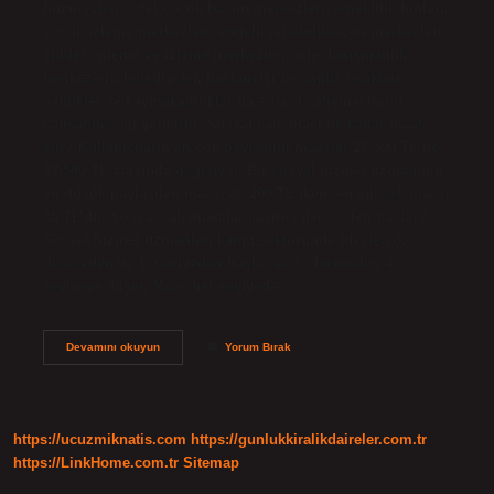
huzurevleri, özel çocuk bakım merkezleri, emeklilik fonları,
çocuk izleme merkezleri, engelli rehabilitasyon merkezleri,
şiddet önleme ve izleme merkezleri, aile danışmanlık
merkezleri, belediyeler, hastaneler ve sağlık ocakları,
valilikler ve kaymakamlıklar da sosyal çalışmacıların
çalışabileceği yerlerdir. Sosyal çalışmacı ne kadar maaş
alır? Kullanıcıların en çok paylaştığı maaşlar 27.500 TL ile
42.500 TL arasında değişiyor. Bir sosyal hizmet uzmanının
en düşük paylaşılan maaşı 26.200 TL iken, en yüksek maaşı
55 TL’dir. Sosyal çalışmacılar kaçıncı dereceden başlar?
Sosyal hizmet uzmanları kamu sektöründe (devlet) 8.
dereceden ve 1. seviyeden başlar ve 1. dereceden 4.
seviyeye düşer. Maaş her seviyede…
Sosyal
Devamını okuyun
Yorum Bırak
Çalışmacı
Devlette
Ne
Iş
Yapar
https://ucuzmiknatis.com
https://gunlukkiralikdaireler.com.tr
https://LinkHome.com.tr
Sitemap