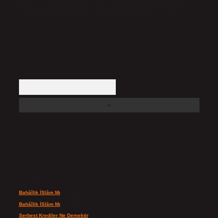
Hukuka ve yasal düzenlemelere aykırı olduğunu düşündüğünüz içerikleri,
backlinkpanelicomtr@gmail.com
adresine bildirmeniz halinde, ilgili
içerikler yasal süre içerisinde sitemizden kaldırılacaktır.
Arama
Son yorumlar
Bahâîlik İSlâm Mı
için
admin
Bahâîlik İSlâm Mı
için
Ayşe
Serbest Krediler Ne Demektir
için
admin