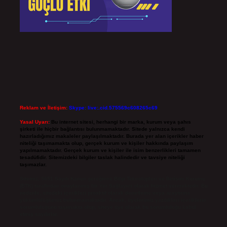
Reklam ve İletişim:
Skype: live:.cid.575569c608265c69
Yasal Uyarı:
Bu internet sitesi, herhangi bir marka, kurum veya şahıs
şirketi ile hiçbir bağlantısı bulunmamaktadır. Sitede yalnızca kendi
hazırladığımız makaleler paylaşılmaktadır. Burada yer alan içerikler haber
niteliği taşımamakta olup, gerçek kurum ve kişiler hakkında paylaşım
yapılmamaktadır. Gerçek kurum ve kişiler ile isim benzerlikleri tamamen
tesadüfidir. Sitemizdeki bilgiler taslak halindedir ve tavsiye niteliği
taşımazlar.
Sitemiz, 5651 Sayılı Kanun gereğince Bilgi Teknolojileri ve İletişim Kurumu
(BTK) tarafından onaylanmış bir Yer Sağlayıcı olarak hizmet vermektedir. Bu
nedenle, sitedeki içerikleri proaktif olarak denetleme veya araştırma
yükümlülüğümüz bulunmamaktadır. Ancak, üyelerimiz yazdıkları içeriklerin
sorumluluğunu taşımakta olup, siteye üye olarak bu sorumluluğu kabul
etmiş sayılırlar.