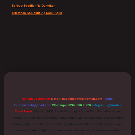
Serbest Krediler Ne Demektir
için
Şeyda
Telefonda Kablosuz Ağ Nasıl Açılır
için
admin
ilbet
Reklam ve İletişim:
E-mail:
backlinkpaneli@gmail.com
Teams:
forumhizmeti@gmail.com
Whatsapp: 0262 606 0 726
Telegram: @karabul
Yasal Uyarı:
Sitemiz, 5651 Sayılı Kanun gereğince Bilgi Teknolojileri ve
İletişim Kurumu (BTK) tarafından onaylanmış bir Yer Sağlayıcı olarak hizmet
vermektedir. Bu nedenle, sitedeki içerikleri proaktif olarak denetleme veya
araştırma yükümlülüğümüz bulunmamaktadır. Ancak, üyelerimiz yazdıkları