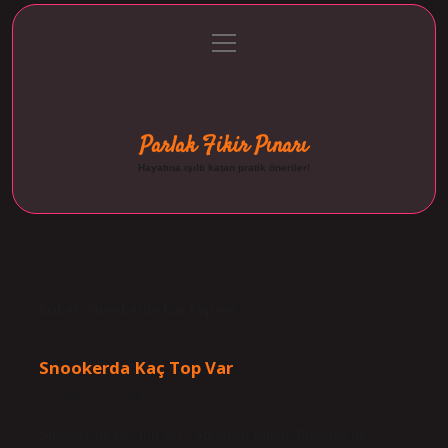
menüyü
Anasayfa
Gizlilik Politikası
Yasal Uyarı
aç
Hakkımızda
Parlak Fikir Pınarı
Hayatına ışıltı katan pratik öneriler!
Etiket:
Snookerda kaç top var
Snookerda Kaç Top Var
Tarih: Kasım 26, 2024
Snooker’da kaç top var? Snooker, Büyük Britanya’da