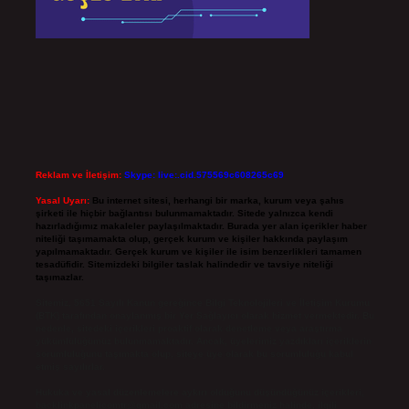
Reklam ve İletişim:
Skype: live:.cid.575569c608265c69
Yasal Uyarı:
Bu internet sitesi, herhangi bir marka, kurum veya şahıs
şirketi ile hiçbir bağlantısı bulunmamaktadır. Sitede yalnızca kendi
hazırladığımız makaleler paylaşılmaktadır. Burada yer alan içerikler haber
niteliği taşımamakta olup, gerçek kurum ve kişiler hakkında paylaşım
yapılmamaktadır. Gerçek kurum ve kişiler ile isim benzerlikleri tamamen
tesadüfidir. Sitemizdeki bilgiler taslak halindedir ve tavsiye niteliği
taşımazlar.
Sitemiz, 5651 Sayılı Kanun gereğince Bilgi Teknolojileri ve İletişim Kurumu
(BTK) tarafından onaylanmış bir Yer Sağlayıcı olarak hizmet vermektedir. Bu
nedenle, sitedeki içerikleri proaktif olarak denetleme veya araştırma
yükümlülüğümüz bulunmamaktadır. Ancak, üyelerimiz yazdıkları içeriklerin
sorumluluğunu taşımakta olup, siteye üye olarak bu sorumluluğu kabul
etmiş sayılırlar.
Hukuka ve yasal düzenlemelere aykırı olduğunu düşündüğünüz içerikleri,
backlinkpanelicomtr@gmail.com
adresine bildirmeniz halinde, ilgili