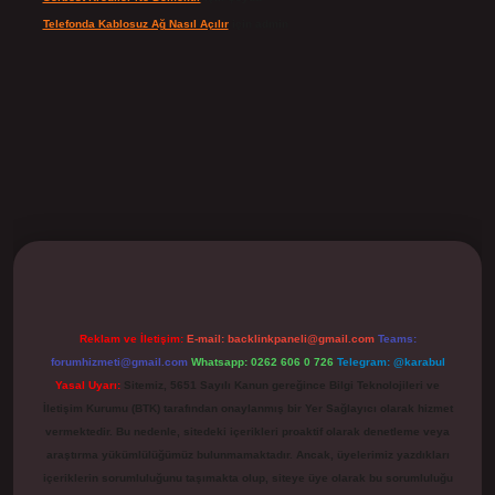
Telefonda Kablosuz Ağ Nasıl Açılır
için
admin
ilbet
Reklam ve İletişim:
E-mail:
backlinkpaneli@gmail.com
Teams:
forumhizmeti@gmail.com
Whatsapp: 0262 606 0 726
Telegram: @karabul
Yasal Uyarı:
Sitemiz, 5651 Sayılı Kanun gereğince Bilgi Teknolojileri ve
İletişim Kurumu (BTK) tarafından onaylanmış bir Yer Sağlayıcı olarak hizmet
vermektedir. Bu nedenle, sitedeki içerikleri proaktif olarak denetleme veya
araştırma yükümlülüğümüz bulunmamaktadır. Ancak, üyelerimiz yazdıkları
içeriklerin sorumluluğunu taşımakta olup, siteye üye olarak bu sorumluluğu