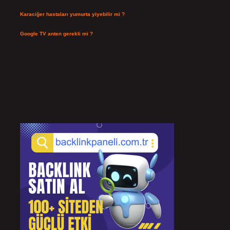
Temmuz 25, 2026
Karaciğer hastaları yumurta yiyebilir mi ?
Temmuz 24, 2026
Google TV anten gerekli mi ?
Temmuz 22, 2026