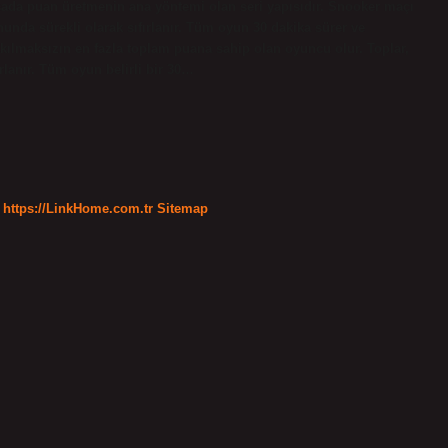
da puan üretmenin ana yöntemi olan seri yapısıdır. Snooker maçı
unda sürekli olarak sıfırlanır. Tüm oyun 30 dakika sürer ve
kılmaksızın en fazla toplam puana sahip olan oyuncu olur. Toplar,
lanır. Tüm oyun belirli bir 30…
https://LinkHome.com.tr
Sitemap