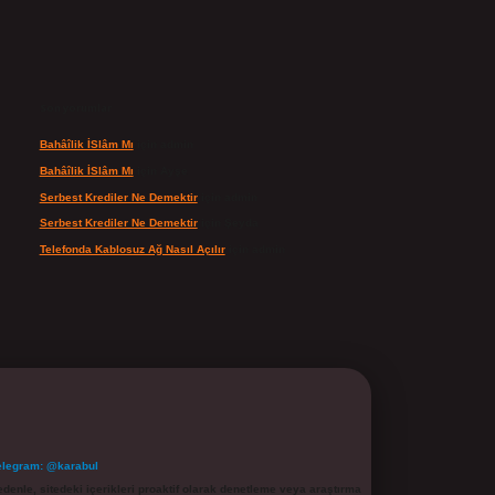
Son yorumlar
Bahâîlik İSlâm Mı
için
admin
Bahâîlik İSlâm Mı
için
Ayşe
Serbest Krediler Ne Demektir
için
admin
Serbest Krediler Ne Demektir
için
Şeyda
Telefonda Kablosuz Ağ Nasıl Açılır
için
admin
elegram: @karabul
denle, sitedeki içerikleri proaktif olarak denetleme veya araştırma