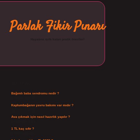
Parlak Fikir Pınarı
Hayatına ışıltı katan pratik öneriler!
Sidebar
ilbet
Son Yazılar
Bağımlı baba sendromu nedir ?
Ağustos 6, 2026
Kaplumbağanın yavru bakımı var mıdır ?
Ağustos 5, 2026
Ava çıkmak için nasıl hazırlık yapılır ?
Ağustos 4, 2026
1 TL kaç sıfır ?
Ağustos 3, 2026