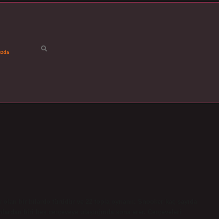
ızda
olan bir bilardo türüdür ve 22 topla oynanır. Snooker kaç sayıda
lardan biri beş çerçeveye ulaştığında sona erer. Çerçeveleri