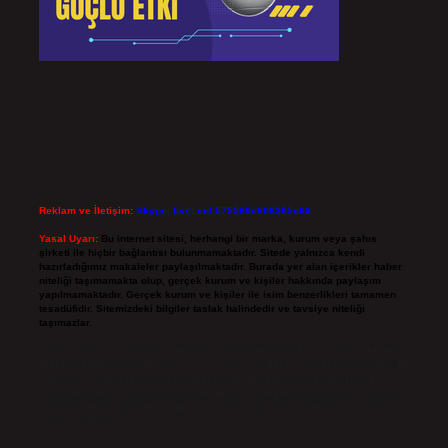
Reklam ve İletişim:
Skype: live:.cid.575569c608265c69
Yasal Uyarı:
Bu internet sitesi, herhangi bir marka, kurum veya şahıs
şirketi ile hiçbir bağlantısı bulunmamaktadır. Sitede yalnızca kendi
hazırladığımız makaleler paylaşılmaktadır. Burada yer alan içerikler haber
niteliği taşımamakta olup, gerçek kurum ve kişiler hakkında paylaşım
yapılmamaktadır. Gerçek kurum ve kişiler ile isim benzerlikleri tamamen
tesadüfidir. Sitemizdeki bilgiler taslak halindedir ve tavsiye niteliği
taşımazlar.
Sitemiz, 5651 Sayılı Kanun gereğince Bilgi Teknolojileri ve İletişim Kurumu
(BTK) tarafından onaylanmış bir Yer Sağlayıcı olarak hizmet vermektedir. Bu
nedenle, sitedeki içerikleri proaktif olarak denetleme veya araştırma
yükümlülüğümüz bulunmamaktadır. Ancak, üyelerimiz yazdıkları içeriklerin
sorumluluğunu taşımakta olup, siteye üye olarak bu sorumluluğu kabul
etmiş sayılırlar.