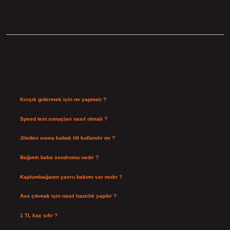
Sidebar
Son Yazılar
Kırışık gidermek için ne yapmalı ?
Ağustos 9, 2026
Speed test sonuçları nasıl olmalı ?
Ağustos 8, 2026
Jiletten sonra kabak lifi kullanılır mı ?
Ağustos 7, 2026
Bağımlı baba sendromu nedir ?
Ağustos 6, 2026
Kaplumbağanın yavru bakımı var mıdır ?
Ağustos 5, 2026
Ava çıkmak için nasıl hazırlık yapılır ?
Ağustos 4, 2026
1 TL kaç sıfır ?
Ağustos 3, 2026