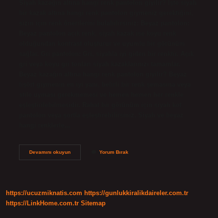
Siyah kazağın altına hangi renk pantolon giyilir? İşte siyah
bir kazak altına hangi renk pantolon giymeniz gerektiğini,
sizin için renk önerilerini bulabilirsiniz: Beyaz pantolon:
Beyaz pantolon açık renk, siyah kazak ise koyu renk
olduğundan kontrast oluşturur ve uyumlu bir görünüm
sağlar. Gri pantolon: Gri, siyahla iyi giden bir renktir. Açık
gri veya koyu gri tonları siyah kazaklarınızı tamamlar.
Beyaz kazağın altına hangi renk pantolon giyilir? Beyaz
tişört giymenin en iyi yanı, belirli bir renk şemasına veya
stile uyması gerekmemesi ve hemen hemen her renkle
eşleştirilebilmesidir. Rahat bir görünüm için siyah kot
pantolon veya şortla eşleştirebilirsiniz. Siyah ve beyaz
hangi renklerle…
Siyah
Devamını okuyun
Yorum Bırak
Beyaz
Kazağın
Altına
Ne
Renk
https://ucuzmiknatis.com
https://gunlukkiralikdaireler.com.tr
Pantolon
Giyilir
https://LinkHome.com.tr
Sitemap