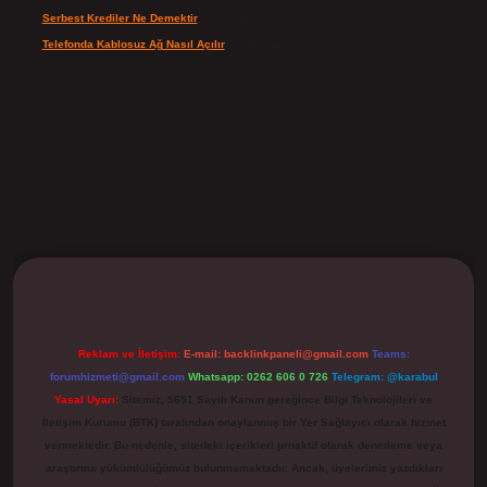
Serbest Krediler Ne Demektir
için
Şeyda
Telefonda Kablosuz Ağ Nasıl Açılır
için
admin
ilbet
Reklam ve İletişim:
E-mail:
backlinkpaneli@gmail.com
Teams:
forumhizmeti@gmail.com
Whatsapp: 0262 606 0 726
Telegram: @karabul
Yasal Uyarı:
Sitemiz, 5651 Sayılı Kanun gereğince Bilgi Teknolojileri ve
İletişim Kurumu (BTK) tarafından onaylanmış bir Yer Sağlayıcı olarak hizmet
vermektedir. Bu nedenle, sitedeki içerikleri proaktif olarak denetleme veya
araştırma yükümlülüğümüz bulunmamaktadır. Ancak, üyelerimiz yazdıkları