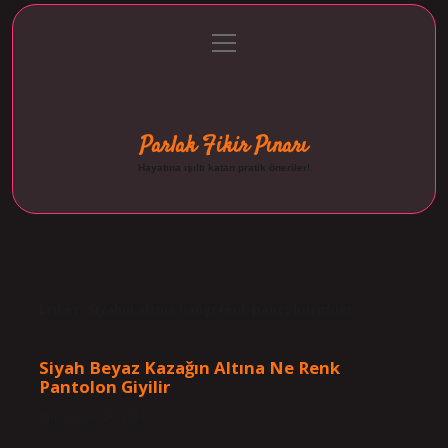
menüyü
Anasayfa
Gizlilik Politikası
Yasal Uyarı
aç
Hakkımızda
Parlak Fikir Pınarı
Hayatına ışıltı katan pratik öneriler!
Etiket:
Siyahın altına hangi renk pantolon gider
Siyah Beyaz Kazağın Altına Ne Renk
Pantolon Giyilir
Tarih: Kasım 26, 2024