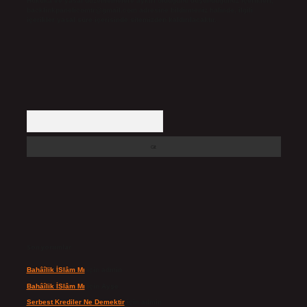
Hukuka ve yasal düzenlemelere aykırı olduğunu düşündüğünüz içerikleri,
backlinkpanelicomtr@gmail.com
adresine bildirmeniz halinde, ilgili
içerikler yasal süre içerisinde sitemizden kaldırılacaktır.
Arama
Son yorumlar
Bahâîlik İSlâm Mı
için
admin
Bahâîlik İSlâm Mı
için
Ayşe
Serbest Krediler Ne Demektir
için
admin