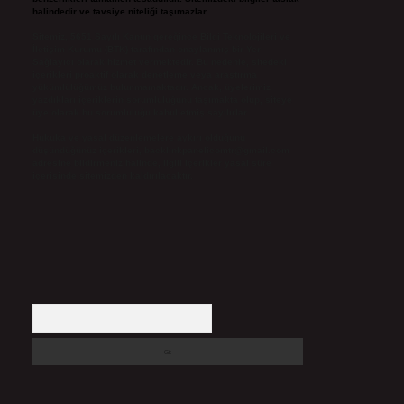
halindedir ve tavsiye niteliği taşımazlar.
Sitemiz, 5651 Sayılı Kanun gereğince Bilgi Teknolojileri ve
İletişim Kurumu (BTK) tarafından onaylanmış bir Yer
Sağlayıcı olarak hizmet vermektedir. Bu nedenle, sitedeki
içerikleri proaktif olarak denetleme veya araştırma
yükümlülüğümüz bulunmamaktadır. Ancak, üyelerimiz
yazdıkları içeriklerin sorumluluğunu taşımakta olup, siteye
üye olarak bu sorumluluğu kabul etmiş sayılırlar.
Hukuka ve yasal düzenlemelere aykırı olduğunu
düşündüğünüz içerikleri,
backlinkpanelicomtr@gmail.com
adresine bildirmeniz halinde, ilgili içerikler yasal süre
içerisinde sitemizden kaldırılacaktır.
Arama