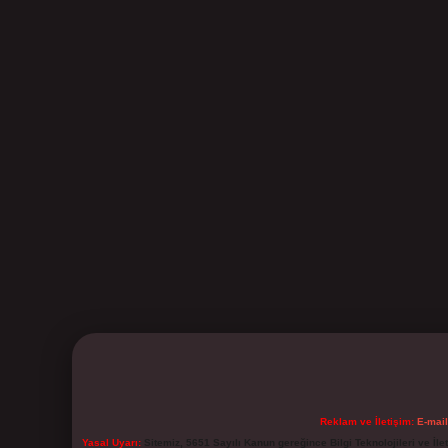
Reklam ve İletişim:
E-mai
Yasal Uyarı:
Sitemiz, 5651 Sayılı Kanun gereğince Bilgi Teknolojileri ve İl