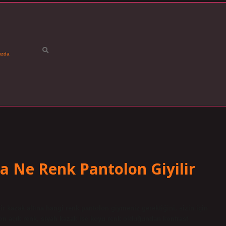
ızda
a Ne Renk Pantolon Giyilir
ir kazak altına hangi renk pantolon giymeniz gerektiğini, sizin için
lon açık renk, siyah kazak ise koyu renk olduğundan kontrast