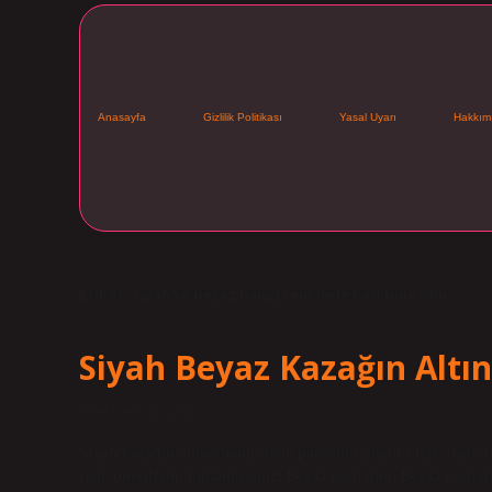
Anasayfa
Gizlilik Politikası
Yasal Uyarı
Hakkım
Etiket:
Siyah ve beyaz hangi renklerle kombine olur
Siyah Beyaz Kazağın Altın
Tarih: Kasım 26, 2024
Siyah kazağın altına hangi renk pantolon giyilir? İşte siyah b
renk önerilerini bulabilirsiniz: Beyaz pantolon: Beyaz panto