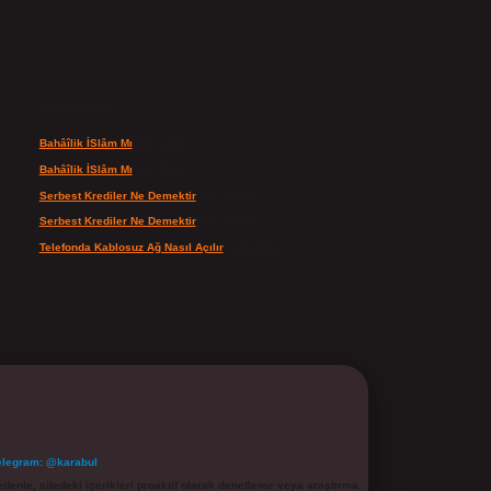
Son yorumlar
Bahâîlik İSlâm Mı
için
admin
Bahâîlik İSlâm Mı
için
Ayşe
Serbest Krediler Ne Demektir
için
admin
Serbest Krediler Ne Demektir
için
Şeyda
Telefonda Kablosuz Ağ Nasıl Açılır
için
admin
elegram: @karabul
denle, sitedeki içerikleri proaktif olarak denetleme veya araştırma