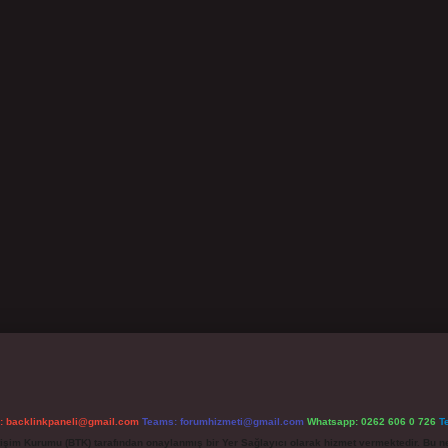
l:
backlinkpaneli@gmail.com
Teams:
forumhizmeti@gmail.com
Whatsapp: 0262 606 0 726
T
etişim Kurumu (BTK) tarafından onaylanmış bir Yer Sağlayıcı olarak hizmet vermektedir. Bu ne