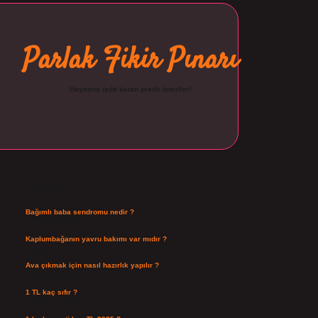
Parlak Fikir Pınarı
Hayatına ışıltı katan pratik öneriler!
Sidebar
ilbet
Son Yazılar
Bağımlı baba sendromu nedir ?
Ağustos 6, 2026
Kaplumbağanın yavru bakımı var mıdır ?
Ağustos 5, 2026
Ava çıkmak için nasıl hazırlık yapılır ?
Ağustos 4, 2026
1 TL kaç sıfır ?
Ağustos 3, 2026