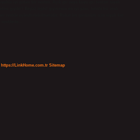
ahla iyi giden bir renktir. Açık gri veya koyu gri tonları siyah
on giyilir? Beyaz tişört giymenin en iyi yanı, belirli bir renk
renkle eşleştirilebilmesidir. Rahat bir görünüm için siyah kot
i renklerle…
https://LinkHome.com.tr
Sitemap