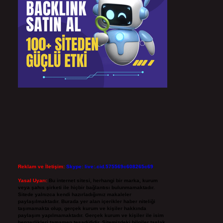
Reklam ve İletişim:
Skype: live:.cid.575569c608265c69
Yasal Uyarı:
Bu internet sitesi, herhangi bir marka, kurum
veya şahıs şirketi ile hiçbir bağlantısı bulunmamaktadır.
Sitede yalnızca kendi hazırladığımız makaleler
paylaşılmaktadır. Burada yer alan içerikler haber niteliği
taşımamakta olup, gerçek kurum ve kişiler hakkında
paylaşım yapılmamaktadır. Gerçek kurum ve kişiler ile isim
benzerlikleri tamamen tesadüfidir. Sitemizdeki bilgiler taslak