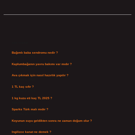
Sidebar
Son Yazılar
Bağımlı baba sendromu nedir ?
Ağustos 6, 2026
Kaplumbağanın yavru bakımı var mıdır ?
Ağustos 5, 2026
Ava çıkmak için nasıl hazırlık yapılır ?
Ağustos 4, 2026
1 TL kaç sıfır ?
Ağustos 3, 2026
1 kg kuzu eti kaç TL 2025 ?
Ağustos 3, 2026
Sparks Türk malı mıdır ?
Temmuz 28, 2026
Koyunun suyu geldikten sonra ne zaman doğum olur ?
Temmuz 26, 2026
Ingilizce kanat ne demek ?