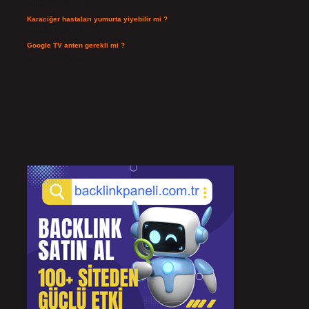
Temmuz 25, 2026
Karaciğer hastaları yumurta yiyebilir mi ?
Temmuz 24, 2026
Google TV anten gerekli mi ?
Temmuz 22, 2026