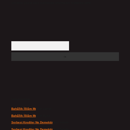
içerikler yasal süre içerisinde sitemizden kaldırılacaktır.
Arama
Son yorumlar
Bahâîlik İSlâm Mı
için
admin
Bahâîlik İSlâm Mı
için
Ayşe
Serbest Krediler Ne Demektir
için
admin
Serbest Krediler Ne Demektir
için
Şeyda