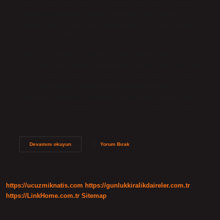
aynı olasılık yoktur; ancak kanunun öngördüğü mülkiyet
hakları tesis edilebilir. Buna sonlu sayı ilkesi (numerus
clausus) denir. Sınırlı ayni haklar nelerdir? Sınırlı mülkiyet
hakları, hak sahibine mülkiyet hakkıyla verilen yetkilerden
birini veya her ikisini de veren haklardır. Bu haklar, irtifak
hakkı, rehin hakkı ve taşınmaz rehin hakkıdır. Mallar tek bir
kişiye aitse, bu bağımsız mülkiyettir; birkaç kişiye aitse, bu
müşterek mülkiyettir. Aynı haklarda sınırlı sayı ilkesi nedir?
Sınırlı sayı; kanun koyucu mülkiyet haklarını ayrı ayrı
belirlemiş, dolayısıyla sayılarını sınırlamıştır. Bu yüzden
gerçek bir hak yaratamayız. Ayrı ayrı belirlenir. Sınırlı sayı
gerçek…
Ayni
Devamını okuyun
Yorum Bırak
Haklar
Sınırlı
Mıdır
https://ucuzmiknatis.com
https://gunlukkiralikdaireler.com.tr
https://LinkHome.com.tr
Sitemap