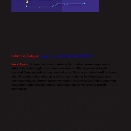
Reklam ve İletişim:
Skype: live:.cid.575569c608265c69
Yasal Uyarı:
Bu internet sitesi, herhangi bir marka, kurum veya şahıs
şirketi ile hiçbir bağlantısı bulunmamaktadır. Sitede yalnızca kendi
hazırladığımız makaleler paylaşılmaktadır. Burada yer alan içerikler haber
niteliği taşımamakta olup, gerçek kurum ve kişiler hakkında paylaşım
yapılmamaktadır. Gerçek kurum ve kişiler ile isim benzerlikleri tamamen
tesadüfidir. Sitemizdeki bilgiler taslak halindedir ve tavsiye niteliği
taşımazlar.
Sitemiz, 5651 Sayılı Kanun gereğince Bilgi Teknolojileri ve İletişim Kurumu
(BTK) tarafından onaylanmış bir Yer Sağlayıcı olarak hizmet vermektedir. Bu
nedenle, sitedeki içerikleri proaktif olarak denetleme veya araştırma
yükümlülüğümüz bulunmamaktadır. Ancak, üyelerimiz yazdıkları içeriklerin
sorumluluğunu taşımakta olup, siteye üye olarak bu sorumluluğu kabul
etmiş sayılırlar.
Hukuka ve yasal düzenlemelere aykırı olduğunu düşündüğünüz içerikleri,
backlinkpanelicomtr@gmail.com
adresine bildirmeniz halinde, ilgili