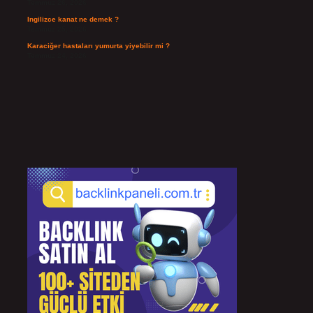
Temmuz 26, 2026
Ingilizce kanat ne demek ?
Temmuz 25, 2026
Karaciğer hastaları yumurta yiyebilir mi ?
Temmuz 24, 2026