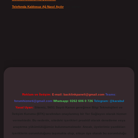
Telefonda Kablosuz Ağ Nasıl Açılır
için
admin
ilbet
Reklam ve İletişim:
E-mail:
backlinkpaneli@gmail.com
Teams:
forumhizmeti@gmail.com
Whatsapp: 0262 606 0 726
Telegram: @karabul
Yasal Uyarı:
Sitemiz, 5651 Sayılı Kanun gereğince Bilgi Teknolojileri ve
İletişim Kurumu (BTK) tarafından onaylanmış bir Yer Sağlayıcı olarak hizmet
vermektedir. Bu nedenle, sitedeki içerikleri proaktif olarak denetleme veya
araştırma yükümlülüğümüz bulunmamaktadır. Ancak, üyelerimiz yazdıkları
içeriklerin sorumluluğunu taşımakta olup, siteye üye olarak bu sorumluluğu