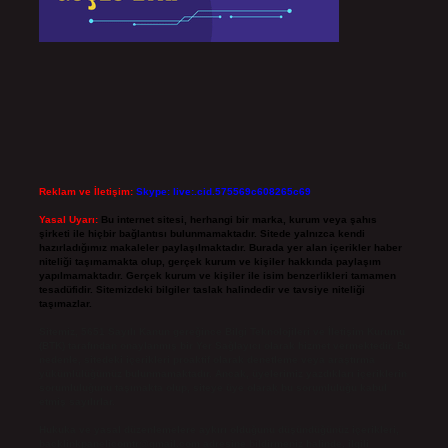
Reklam ve İletişim:
Skype: live:.cid.575569c608265c69
Yasal Uyarı:
Bu internet sitesi, herhangi bir marka, kurum veya şahıs
şirketi ile hiçbir bağlantısı bulunmamaktadır. Sitede yalnızca kendi
hazırladığımız makaleler paylaşılmaktadır. Burada yer alan içerikler haber
niteliği taşımamakta olup, gerçek kurum ve kişiler hakkında paylaşım
yapılmamaktadır. Gerçek kurum ve kişiler ile isim benzerlikleri tamamen
tesadüfidir. Sitemizdeki bilgiler taslak halindedir ve tavsiye niteliği
taşımazlar.
Sitemiz, 5651 Sayılı Kanun gereğince Bilgi Teknolojileri ve İletişim Kurumu
(BTK) tarafından onaylanmış bir Yer Sağlayıcı olarak hizmet vermektedir. Bu
nedenle, sitedeki içerikleri proaktif olarak denetleme veya araştırma
yükümlülüğümüz bulunmamaktadır. Ancak, üyelerimiz yazdıkları içeriklerin
sorumluluğunu taşımakta olup, siteye üye olarak bu sorumluluğu kabul
etmiş sayılırlar.
Hukuka ve yasal düzenlemelere aykırı olduğunu düşündüğünüz içerikleri,
backlinkpanelicomtr@gmail.com
adresine bildirmeniz halinde, ilgili