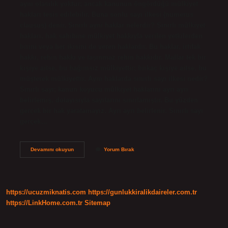
aynı olasılık yoktur; ancak kanunun öngördüğü mülkiyet
hakları tesis edilebilir. Buna sonlu sayı ilkesi (numerus
clausus) denir. Sınırlı ayni haklar nelerdir? Sınırlı mülkiyet
hakları, hak sahibine mülkiyet hakkıyla verilen yetkilerden
birini veya her ikisini de veren haklardır. Bu haklar, irtifak
hakkı, rehin hakkı ve taşınmaz rehin hakkıdır. Mallar tek bir
kişiye aitse, bu bağımsız mülkiyettir; birkaç kişiye aitse, bu
müşterek mülkiyettir. Aynı haklarda sınırlı sayı ilkesi nedir?
Sınırlı sayı; kanun koyucu mülkiyet haklarını ayrı ayrı
belirlemiş, dolayısıyla sayılarını sınırlamıştır. Bu yüzden
gerçek bir hak yaratamayız. Ayrı ayrı belirlenir. Sınırlı sayı
gerçek…
Ayni
Devamını okuyun
Yorum Bırak
Haklar
Sınırlı
Mıdır
https://ucuzmiknatis.com
https://gunlukkiralikdaireler.com.tr
https://LinkHome.com.tr
Sitemap