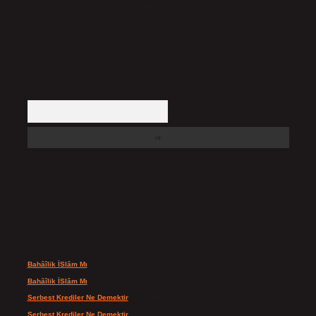
içerikler yasal süre içerisinde sitemizden kaldırılacaktır.
Arama
Son yorumlar
Bahâîlik İSlâm Mı
için
admin
Bahâîlik İSlâm Mı
için
Ayşe
Serbest Krediler Ne Demektir
için
admin
Serbest Krediler Ne Demektir
için
Şeyda