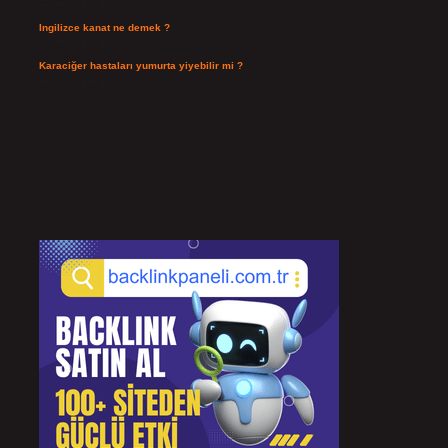
Temmuz 26, 2026
Ingilizce kanat ne demek ?
Temmuz 25, 2026
Karaciğer hastaları yumurta yiyebilir mi ?
Temmuz 24, 2026