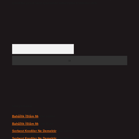
içerikler yasal süre içerisinde sitemizden kaldırılacaktır.
Arama
Son yorumlar
Bahâîlik İSlâm Mı
için
admin
Bahâîlik İSlâm Mı
için
Ayşe
Serbest Krediler Ne Demektir
için
admin
Serbest Krediler Ne Demektir
için
Şeyda