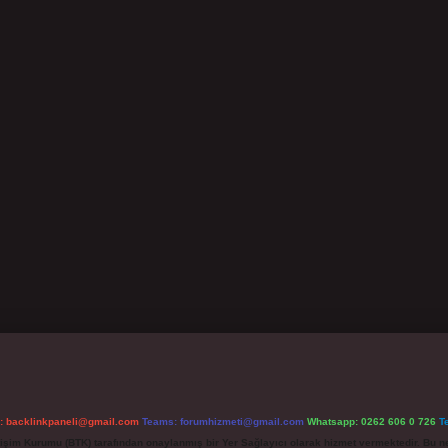
l:
backlinkpaneli@gmail.com
Teams:
forumhizmeti@gmail.com
Whatsapp: 0262 606 0 726
T
etişim Kurumu (BTK) tarafından onaylanmış bir Yer Sağlayıcı olarak hizmet vermektedir. Bu ne