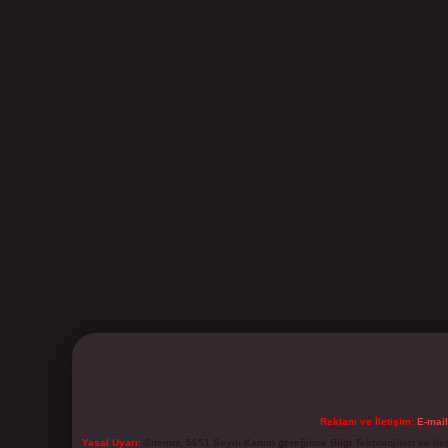
Reklam ve İletişim:
E-mai
Yasal Uyarı:
Sitemiz, 5651 Sayılı Kanun gereğince Bilgi Teknolojileri ve İl