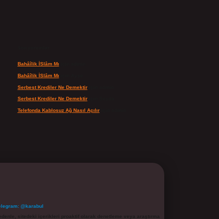
Son yorumlar
Bahâîlik İSlâm Mı
için
admin
Bahâîlik İSlâm Mı
için
Ayşe
Serbest Krediler Ne Demektir
için
admin
Serbest Krediler Ne Demektir
için
Şeyda
Telefonda Kablosuz Ağ Nasıl Açılır
için
admin
elegram: @karabul
denle, sitedeki içerikleri proaktif olarak denetleme veya araştırma