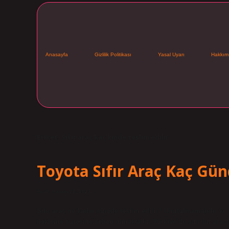
Anasayfa
Gizlilik Politikası
Yasal Uyarı
Hakkım
Etiket:
Sıfır araç kaç kmde teslim edilir
Toyota Sıfır Araç Kaç Gün
Tarih: Kasım 25, 2024
Sıfır araç ne kadar sürede teslim edilir? Unutulmamalıdır ki
bekleme süresine sebep olmaktadır. Türkiye’de sıfır bir aracı