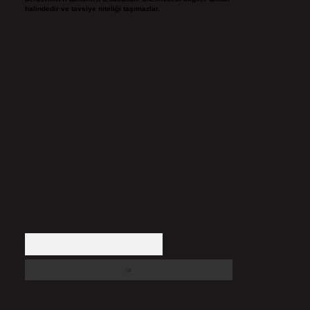
halindedir ve tavsiye niteliği taşımazlar.
Sitemiz, 5651 Sayılı Kanun gereğince Bilgi Teknolojileri ve
İletişim Kurumu (BTK) tarafından onaylanmış bir Yer
Sağlayıcı olarak hizmet vermektedir. Bu nedenle, sitedeki
içerikleri proaktif olarak denetleme veya araştırma
yükümlülüğümüz bulunmamaktadır. Ancak, üyelerimiz
yazdıkları içeriklerin sorumluluğunu taşımakta olup, siteye
üye olarak bu sorumluluğu kabul etmiş sayılırlar.
Hukuka ve yasal düzenlemelere aykırı olduğunu
düşündüğünüz içerikleri,
backlinkpanelicomtr@gmail.com
adresine bildirmeniz halinde, ilgili içerikler yasal süre
içerisinde sitemizden kaldırılacaktır.
Arama