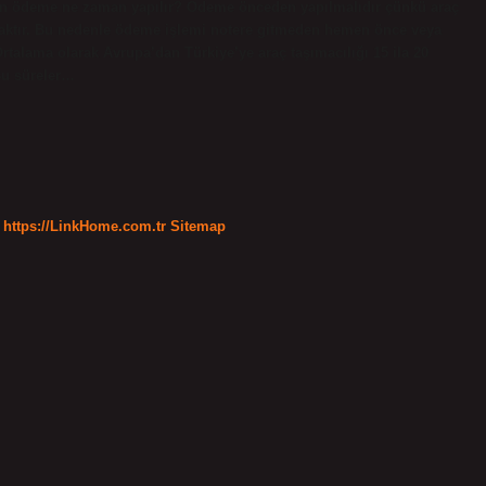
ırken ödeme ne zaman yapılır? Ödeme önceden yapılmalıdır çünkü araç
caktır. Bu nedenle ödeme işlemi notere gitmeden hemen önce veya
rtalama olarak Avrupa’dan Türkiye’ye araç taşımacılığı 15 ila 20
Bu süreler…
https://LinkHome.com.tr
Sitemap