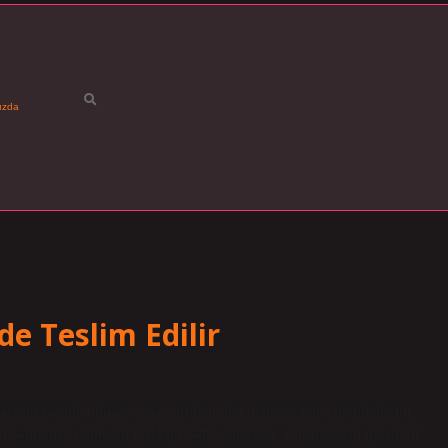
ızda
de Teslim Edilir
; aracın bayide olması veya yurtdışından gelmesi bile çok büyük bir
n sahibine teslimi en fazla bir hafta sürerken, yurtdışından gelen bir