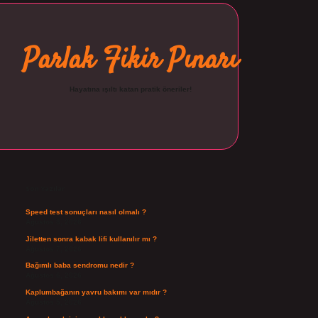
Parlak Fikir Pınarı
Hayatına ışıltı katan pratik öneriler!
Sidebar
ilbet
Son Yazılar
Speed test sonuçları nasıl olmalı ?
Ağustos 8, 2026
Jiletten sonra kabak lifi kullanılır mı ?
Ağustos 7, 2026
Bağımlı baba sendromu nedir ?
Ağustos 6, 2026
Kaplumbağanın yavru bakımı var mıdır ?
Ağustos 5, 2026