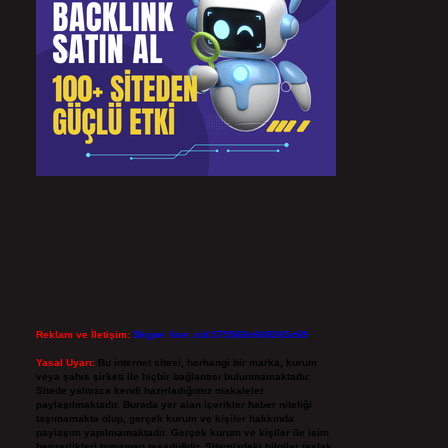
Reklam ve İletişim:
Skype: live:.cid.575569c608265c69
Yasal Uyarı:
Bu internet sitesi, herhangi bir marka, kurum
veya şahıs şirketi ile hiçbir bağlantısı bulunmamaktadır.
Sitede yalnızca kendi hazırladığımız makaleler
paylaşılmaktadır. Burada yer alan içerikler haber niteliği
taşımamakta olup, gerçek kurum ve kişiler hakkında
paylaşım yapılmamaktadır. Gerçek kurum ve kişiler ile isim
benzerlikleri tamamen tesadüfidir. Sitemizdeki bilgiler taslak