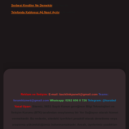
Serbest Krediler Ne Demektir
için
Şeyda
Telefonda Kablosuz Ağ Nasıl Açılır
için
admin
ilbet
Reklam ve İletişim:
E-mail:
backlinkpaneli@gmail.com
Teams:
forumhizmeti@gmail.com
Whatsapp: 0262 606 0 726
Telegram: @karabul
Yasal Uyarı:
Sitemiz, 5651 Sayılı Kanun gereğince Bilgi Teknolojileri ve
İletişim Kurumu (BTK) tarafından onaylanmış bir Yer Sağlayıcı olarak hizmet
vermektedir. Bu nedenle, sitedeki içerikleri proaktif olarak denetleme veya
araştırma yükümlülüğümüz bulunmamaktadır. Ancak, üyelerimiz yazdıkları