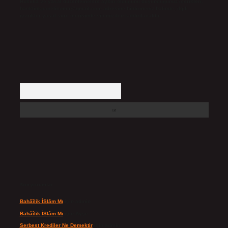
Hukuka ve yasal düzenlemelere aykırı olduğunu düşündüğünüz içerikleri,
backlinkpanelicomtr@gmail.com
adresine bildirmeniz halinde, ilgili
içerikler yasal süre içerisinde sitemizden kaldırılacaktır.
Arama
Son yorumlar
Bahâîlik İSlâm Mı
için
admin
Bahâîlik İSlâm Mı
için
Ayşe
Serbest Krediler Ne Demektir
için
admin