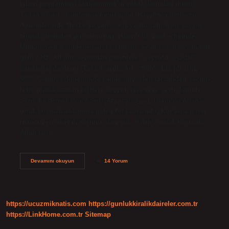
İslam peygamberi Muhammed’in yoldaşlarından biridir.
Taif’in “Takif” kabilesine mensuptur. Hayatının ilerleyen
dönemlerinde Mekke’ye yerleşmiş ve bu şehrin en saygın
temsilcilerinden biri olmuştur. İslam’ı ilk vaaz ettiğinde,
Muhammed’e şiddetle karşı çıkmıştır. Şeyh kimin soyundan
gelir? Hz. Ali’nin soyundan gelenlere “seyyidü’s-sâdât”
(tabâtabâ) da denir (Tâcü’l-ʿarûs, Art. “ṭbṭb”; EI2 [dt.], III,
950). Cahiliye döneminde kabile büyükleri tarafından seçilip
lider olarak atanan kişilere seyyid, reis veya şeyh denirdi.
Şerik ne demek dini? Şirk (Arapça: شرك), İslam’da Allah’a
ortak koşmak anlamına gelen bir kavramdır. Kur’an’a göre,
inancın en önemli sorunu olan şirk, Allah’a ortak koşmak,
Allah’tan…
Şerik
Devamını okuyun
14 Yorum
Kime
Denir
https://ucuzmiknatis.com
https://gunlukkiralikdaireler.com.tr
https://LinkHome.com.tr
Sitemap