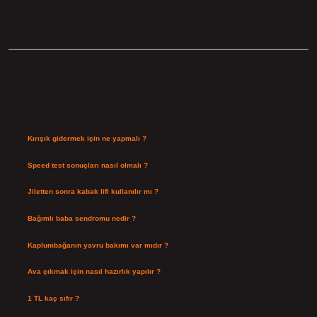
Sidebar
Son Yazılar
Kırışık gidermek için ne yapmalı ?
Ağustos 9, 2026
Speed test sonuçları nasıl olmalı ?
Ağustos 8, 2026
Jiletten sonra kabak lifi kullanılır mı ?
Ağustos 7, 2026
Bağımlı baba sendromu nedir ?
Ağustos 6, 2026
Kaplumbağanın yavru bakımı var mıdır ?
Ağustos 5, 2026
Ava çıkmak için nasıl hazırlık yapılır ?
Ağustos 4, 2026
1 TL kaç sıfır ?
Ağustos 3, 2026