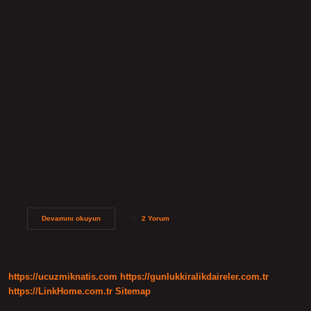
Şam’daki Emevi Camii’ndeki türbesinin içi. Haçlılarla
savaştıktan ve Kral Richard ile bir antlaşma yaptıktan kısa
bir süre sonra Selahaddin başkent Şam’a çekildi. 4 Mart
1193’te Şam’da öldü. Eyyubi’yi kim yıktı? Suriye Eyyubi
Sultanı’nın ordusu, Mısır’da Memlükler ile yapılan iki
büyük savaştan sonra Mısır’dan püskürtüldü. Bu tehdit
ortadan kalkınca, Eşref Musa tahttan indirildi ve Eyyubi
hanedanının Mısır yönetimi sona erdi ve Mısır’ın yönetimi
Memlük devletine geçti. Selahattin Eyyubi’yi kim yendi?
Montgisard Muharebesi, Eyyubiler ile Kudüs Krallığı
arasında 25 Kasım 1177’de yapılan savaşın adıdır. 16
yaşındaki Kudüs Kralı IV cüzzam hastalığına yakalanmıştı.
Baudouin, sayıca daha az…
Selahattin
Devamını okuyun
2 Yorum
Eyyubi
Nasıl
Vefat
Etti
https://ucuzmiknatis.com
https://gunlukkiralikdaireler.com.tr
https://LinkHome.com.tr
Sitemap