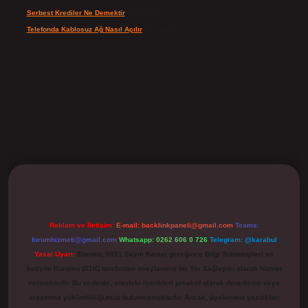
Serbest Krediler Ne Demektir
için
Şeyda
Telefonda Kablosuz Ağ Nasıl Açılır
için
admin
ilbet
Reklam ve İletişim:
E-mail:
backlinkpaneli@gmail.com
Teams:
forumhizmeti@gmail.com
Whatsapp: 0262 606 0 726
Telegram: @karabul
Yasal Uyarı:
Sitemiz, 5651 Sayılı Kanun gereğince Bilgi Teknolojileri ve
İletişim Kurumu (BTK) tarafından onaylanmış bir Yer Sağlayıcı olarak hizmet
vermektedir. Bu nedenle, sitedeki içerikleri proaktif olarak denetleme veya
araştırma yükümlülüğümüz bulunmamaktadır. Ancak, üyelerimiz yazdıkları