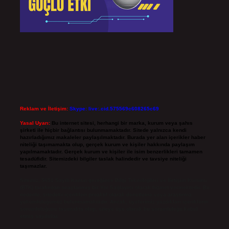
Reklam ve İletişim:
Skype: live:.cid.575569c608265c69
Yasal Uyarı:
Bu internet sitesi, herhangi bir marka, kurum veya şahıs
şirketi ile hiçbir bağlantısı bulunmamaktadır. Sitede yalnızca kendi
hazırladığımız makaleler paylaşılmaktadır. Burada yer alan içerikler haber
niteliği taşımamakta olup, gerçek kurum ve kişiler hakkında paylaşım
yapılmamaktadır. Gerçek kurum ve kişiler ile isim benzerlikleri tamamen
tesadüfidir. Sitemizdeki bilgiler taslak halindedir ve tavsiye niteliği
taşımazlar.
Sitemiz, 5651 Sayılı Kanun gereğince Bilgi Teknolojileri ve İletişim Kurumu
(BTK) tarafından onaylanmış bir Yer Sağlayıcı olarak hizmet vermektedir. Bu
nedenle, sitedeki içerikleri proaktif olarak denetleme veya araştırma
yükümlülüğümüz bulunmamaktadır. Ancak, üyelerimiz yazdıkları içeriklerin
sorumluluğunu taşımakta olup, siteye üye olarak bu sorumluluğu kabul
etmiş sayılırlar.