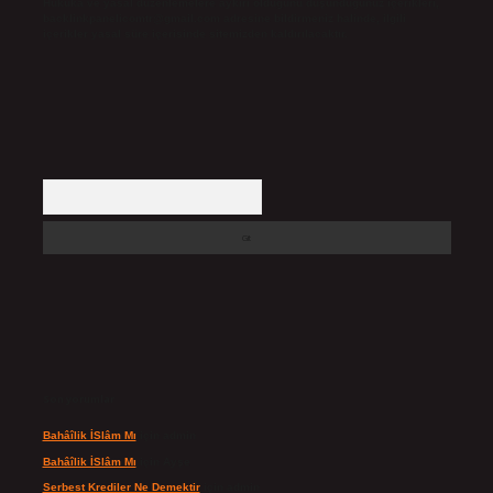
Hukuka ve yasal düzenlemelere aykırı olduğunu düşündüğünüz içerikleri,
backlinkpanelicomtr@gmail.com
adresine bildirmeniz halinde, ilgili
içerikler yasal süre içerisinde sitemizden kaldırılacaktır.
Arama
Son yorumlar
Bahâîlik İSlâm Mı
için
admin
Bahâîlik İSlâm Mı
için
Ayşe
Serbest Krediler Ne Demektir
için
admin