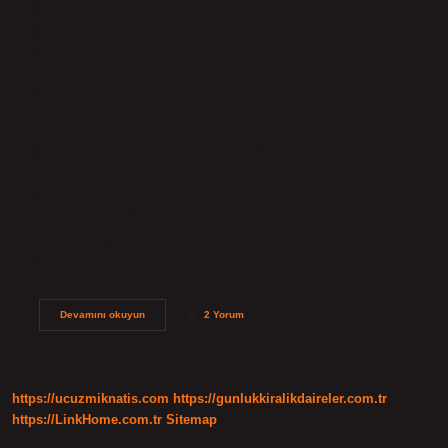
müşriklerin ahireti inkar etmeleri, Davud ve Süleyman
peygamberlerin kıssaları ve müşriklerin Hz. Muhammed’in
peygamberliği konusundaki şüpheleridir. Sebe halkı neye
tapıyor? Ayrıca Sebe, Suriye ve Mısır’a hoş kokulu bitkiler
satan, özellikle buhur temin eden, oradan altın ve değerli
taşlar ihraç eden bir toplum olarak tasvir edilmektedir
(Mezmurlar, 72/15; Hezekiel, 27/22-23, 38/13; Yeremya, 6/20;
Eyüp, 6/19). Sebe, Kur’an-ı Kerim’de iki surede
geçmektedir. Sebe halkı nerede yaşamıştır? Seba Krallığı
(ayrıca Seba olarak da bilinir), MÖ 8. yüzyıl ile MS 275
yılları arasında komşu Himyar Krallığı tarafından
fethedilene kadar Güney Arabistan’da (günümüz Yemen’i)
hüküm süren gelişmiş…
Sebe
Devamını okuyun
2 Yorum
Halkı
Neden
Helak
Oldu
https://ucuzmiknatis.com
https://gunlukkiralikdaireler.com.tr
https://LinkHome.com.tr
Sitemap