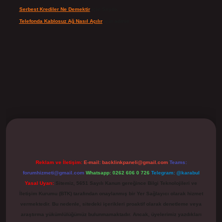
Serbest Krediler Ne Demektir
için
Şeyda
Telefonda Kablosuz Ağ Nasıl Açılır
için
admin
ilbet
Reklam ve İletişim:
E-mail:
backlinkpaneli@gmail.com
Teams:
forumhizmeti@gmail.com
Whatsapp: 0262 606 0 726
Telegram: @karabul
Yasal Uyarı:
Sitemiz, 5651 Sayılı Kanun gereğince Bilgi Teknolojileri ve
İletişim Kurumu (BTK) tarafından onaylanmış bir Yer Sağlayıcı olarak hizmet
vermektedir. Bu nedenle, sitedeki içerikleri proaktif olarak denetleme veya
araştırma yükümlülüğümüz bulunmamaktadır. Ancak, üyelerimiz yazdıkları