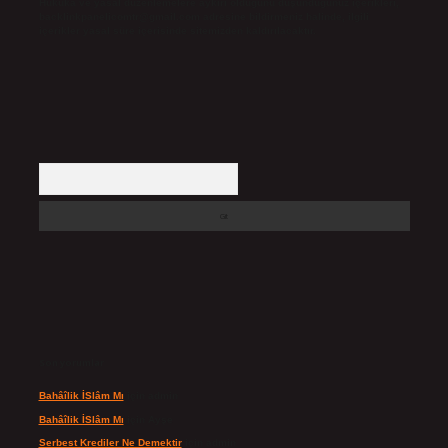
Hukuka ve yasal düzenlemelere aykırı olduğunu düşündüğünüz içerikleri,
backlinkpanelicomtr@gmail.com
adresine bildirmeniz halinde, ilgili
içerikler yasal süre içerisinde sitemizden kaldırılacaktır.
Arama
Son yorumlar
Bahâîlik İSlâm Mı
için
admin
Bahâîlik İSlâm Mı
için
Ayşe
Serbest Krediler Ne Demektir
için
admin