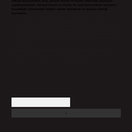
niteliği taşımamakta olup, gerçek kurum ve kişiler hakkında paylaşım
yapılmamaktadır. Gerçek kurum ve kişiler ile isim benzerlikleri tamamen
tesadüfidir. Sitemizdeki bilgiler taslak halindedir ve tavsiye niteliği
taşımazlar.
Sitemiz, 5651 Sayılı Kanun gereğince Bilgi Teknolojileri ve İletişim Kurumu
(BTK) tarafından onaylanmış bir Yer Sağlayıcı olarak hizmet vermektedir. Bu
nedenle, sitedeki içerikleri proaktif olarak denetleme veya araştırma
yükümlülüğümüz bulunmamaktadır. Ancak, üyelerimiz yazdıkları içeriklerin
sorumluluğunu taşımakta olup, siteye üye olarak bu sorumluluğu kabul
etmiş sayılırlar.
Hukuka ve yasal düzenlemelere aykırı olduğunu düşündüğünüz içerikleri,
backlinkpanelicomtr@gmail.com
adresine bildirmeniz halinde, ilgili
içerikler yasal süre içerisinde sitemizden kaldırılacaktır.
Arama