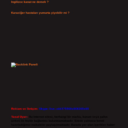
Ingilizce kanat ne demek ?
Temmuz 25, 2026
Karaciğer hastaları yumurta yiyebilir mi ?
Temmuz 24, 2026
Reklam ve İletişim:
Skype: live:.cid.575569c608265c69
Yasal Uyarı:
Bu internet sitesi, herhangi bir marka, kurum veya şahıs
şirketi ile hiçbir bağlantısı bulunmamaktadır. Sitede yalnızca kendi
hazırladığımız makaleler paylaşılmaktadır. Burada yer alan içerikler haber