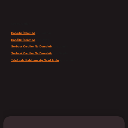
Son yorumlar
Bahâîlik İSlâm Mı
için
admin
Bahâîlik İSlâm Mı
için
Ayşe
Serbest Krediler Ne Demektir
için
admin
Serbest Krediler Ne Demektir
için
Şeyda
Telefonda Kablosuz Ağ Nasıl Açılır
için
admin
ilbet