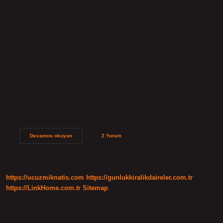
sayısı:18Şehir sayısı:0Köy sayısı:0 Samsun’un en büyük
ilçesi neresidir? Samsun’un nüfusu 2016 yılında bir önceki
yıla göre 16,43 kişi artarak 1 milyon 295 bin 927 kişiye
ulaştı. 1.295 bin 927 nüfusa sahip Samsun ilinin en büyük
ilçesi olan ve aynı zamanda 81 il ile Türkiye’nin birçok
ilinden daha fazla nüfusa sahip olan ilçemiz İlkadım’ın
nüfusu 325’e yükseldi. Samsun’un kaç mahallesi var?
Toplam 1251 ilçesiyle Türkiye’nin 16. büyük kenti
konumunu koruyan ve Karadeniz kıyısındaki en büyük kent
olan Samsun’da, erkek nüfus bir önceki yıla göre 12 bin
562 kişi artarak 662,86 oldu. Kadın nüfusu ise 10…
Samsun
Devamını okuyun
2 Yorum
Kaç
Tane
Köy
Var
https://ucuzmiknatis.com
https://gunlukkiralikdaireler.com.tr
https://LinkHome.com.tr
Sitemap