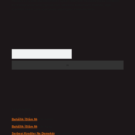
Hukuka ve yasal düzenlemelere aykırı olduğunu düşündüğünüz içerikleri,
backlinkpanelicomtr@gmail.com
adresine bildirmeniz halinde, ilgili
içerikler yasal süre içerisinde sitemizden kaldırılacaktır.
Arama
Son yorumlar
Bahâîlik İSlâm Mı
için
admin
Bahâîlik İSlâm Mı
için
Ayşe
Serbest Krediler Ne Demektir
için
admin