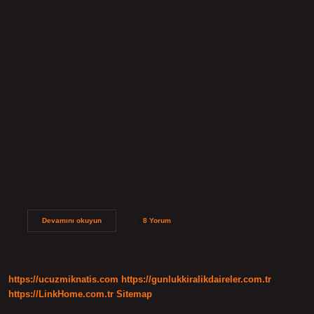
belediyelerce kedi ve köpek toplanması kanunla açıkça
belirlenmiş ve sınırlandırılmıştır. Belediyeler ayrıca kedi ve
köpekleri sadece NÖTRALİZASYON, hadım etme, bakım ve
tedavi amacıyla toplar ve daha sonra alındıkları yere geri
bırakırlar. Apartmanda ortak alanda kedi beslenir mi?
Yargıtay Genel Kurulu’nun bu kararı, evlerinde evcil hayvan
beslemek isteyen kişiler için önemli bir karardır. Bu karar,
ev veya mülkün yönetim planında evcil hayvan beslemeyi
yasaklayan bir hüküm varsa evcil hayvan beslemenin
mümkün olmadığını açıkça ortaya koymaktadır. Sahipsiz
kedileri nereye verebiliriz? Şehrinizdeki ALO 153’ü veya
sokak hayvanlarını aramanız halinde belediye ekipleri
belirttiğiniz adrese gelerek sokak…
Apartmandaki
Devamını okuyun
8 Yorum
Kedileri
Belediye
Alır
Mı
https://ucuzmiknatis.com
https://gunlukkiralikdaireler.com.tr
https://LinkHome.com.tr
Sitemap