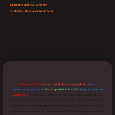
Serbest Krediler Ne Demektir
için
Şeyda
Telefonda Kablosuz Ağ Nasıl Açılır
için
admin
ilbet
Reklam ve İletişim:
E-mail:
backlinkpaneli@gmail.com
Teams:
forumhizmeti@gmail.com
Whatsapp: 0262 606 0 726
Telegram: @karabul
Yasal Uyarı:
Sitemiz, 5651 Sayılı Kanun gereğince Bilgi Teknolojileri ve
İletişim Kurumu (BTK) tarafından onaylanmış bir Yer Sağlayıcı olarak hizmet
vermektedir. Bu nedenle, sitedeki içerikleri proaktif olarak denetleme veya
araştırma yükümlülüğümüz bulunmamaktadır. Ancak, üyelerimiz yazdıkları