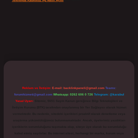
Telefonda Kablosuz Ağ Nasıl Açılır
için
admin
ilbet
Reklam ve İletişim:
E-mail:
backlinkpaneli@gmail.com
Teams:
forumhizmeti@gmail.com
Whatsapp: 0262 606 0 726
Telegram: @karabul
Yasal Uyarı:
Sitemiz, 5651 Sayılı Kanun gereğince Bilgi Teknolojileri ve
İletişim Kurumu (BTK) tarafından onaylanmış bir Yer Sağlayıcı olarak hizmet
vermektedir. Bu nedenle, sitedeki içerikleri proaktif olarak denetleme veya
araştırma yükümlülüğümüz bulunmamaktadır. Ancak, üyelerimiz yazdıkları
içeriklerin sorumluluğunu taşımakta olup, siteye üye olarak bu sorumluluğu
kabul etmiş sayılırlar. Bu internet sitesi, herhangi bir marka, kurum veya