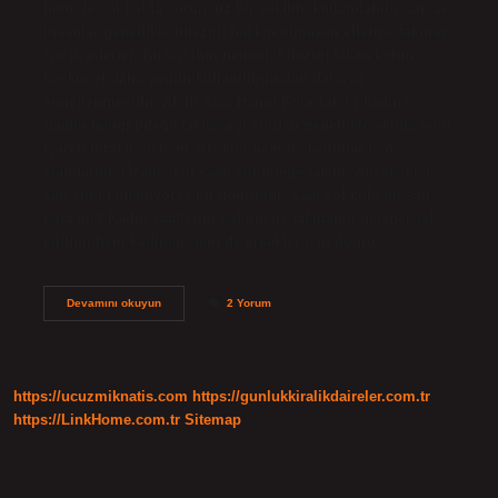
hem de sol kolda sorunsuz bir şekilde kullanılabilir; ancak,
insanlar genellikle bileziği baskın olmayan ellerine takmayı
tercih ederler. Bu tercihin nedeni, bileziği takan kolun
baskın el daha yoğun kullanıldığından daha az
engellenmesidir. Akıllı Saat Hangi Kola Takılır kadın?
Saatin hangi bileğe takılacağı sorusu genellikle akılda soru
işareti bırakır ve hem erkekler hem de kadınlar için
standarttır. Özetle, kol saati sol bileğe takılır. Ancak, kişi
sağ elini kullanıyorsa bu doğrudur. Saat sol kola mı sağ
kola mı? Kadın saatlerini sol bileğe takmanın geleneksel
eğilimi hem kadınlar hem de erkekler için doğru…
Akıllı
Devamını okuyun
2 Yorum
Bileklik
Hangi
Kola
Takılır
https://ucuzmiknatis.com
https://gunlukkiralikdaireler.com.tr
https://LinkHome.com.tr
Sitemap