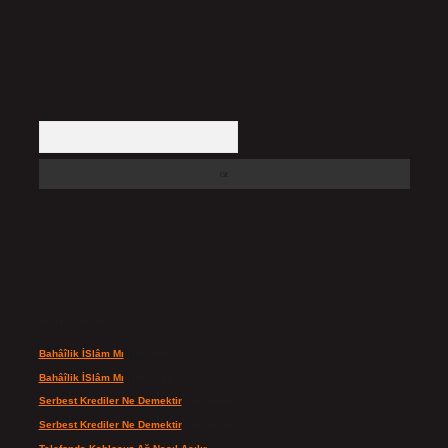
Arama
Son yorumlar
Bahâîlik İSlâm Mı
için
admin
Bahâîlik İSlâm Mı
için
Ayşe
Serbest Krediler Ne Demektir
için
admin
Serbest Krediler Ne Demektir
için
Şeyda