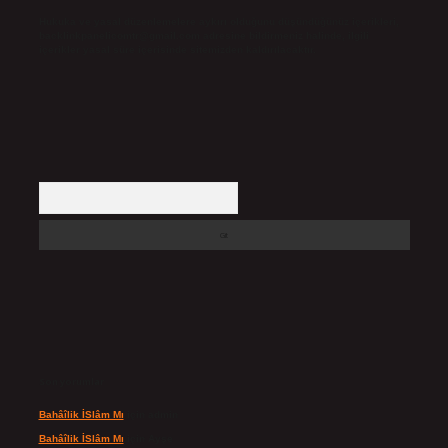
Hukuka ve yasal düzenlemelere aykırı olduğunu düşündüğünüz içerikleri,
backlinkpanelicomtr@gmail.com
adresine bildirmeniz halinde, ilgili
içerikler yasal süre içerisinde sitemizden kaldırılacaktır.
Arama
Son yorumlar
Bahâîlik İSlâm Mı
için
admin
Bahâîlik İSlâm Mı
için
Ayşe