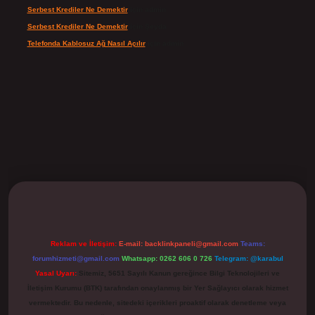
Serbest Krediler Ne Demektir
için
admin
Serbest Krediler Ne Demektir
için
Şeyda
Telefonda Kablosuz Ağ Nasıl Açılır
için
admin
ilbet
Reklam ve İletişim:
E-mail:
backlinkpaneli@gmail.com
Teams:
forumhizmeti@gmail.com
Whatsapp: 0262 606 0 726
Telegram: @karabul
Yasal Uyarı:
Sitemiz, 5651 Sayılı Kanun gereğince Bilgi Teknolojileri ve
İletişim Kurumu (BTK) tarafından onaylanmış bir Yer Sağlayıcı olarak hizmet
vermektedir. Bu nedenle, sitedeki içerikleri proaktif olarak denetleme veya