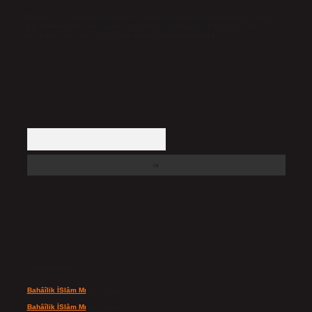
Hukuka ve yasal düzenlemelere aykırı olduğunu düşündüğünüz içerikleri,
backlinkpanelicomtr@gmail.com
adresine bildirmeniz halinde, ilgili
içerikler yasal süre içerisinde sitemizden kaldırılacaktır.
Arama
Son yorumlar
Bahâîlik İSlâm Mı
için
admin
Bahâîlik İSlâm Mı
için
Ayşe