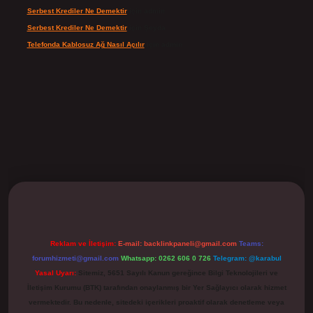
Serbest Krediler Ne Demektir
için
admin
Serbest Krediler Ne Demektir
için
Şeyda
Telefonda Kablosuz Ağ Nasıl Açılır
için
admin
ilbet
Reklam ve İletişim:
E-mail:
backlinkpaneli@gmail.com
Teams:
forumhizmeti@gmail.com
Whatsapp: 0262 606 0 726
Telegram: @karabul
Yasal Uyarı:
Sitemiz, 5651 Sayılı Kanun gereğince Bilgi Teknolojileri ve
İletişim Kurumu (BTK) tarafından onaylanmış bir Yer Sağlayıcı olarak hizmet
vermektedir. Bu nedenle, sitedeki içerikleri proaktif olarak denetleme veya