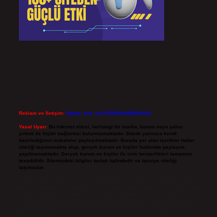
Reklam ve İletişim:
Skype: live:.cid.575569c608265c69
Yasal Uyarı:
Bu internet sitesi, herhangi bir marka, kurum veya şahıs
şirketi ile hiçbir bağlantısı bulunmamaktadır. Sitede yalnızca kendi
hazırladığımız makaleler paylaşılmaktadır. Burada yer alan içerikler haber
niteliği taşımamakta olup, gerçek kurum ve kişiler hakkında paylaşım
yapılmamaktadır. Gerçek kurum ve kişiler ile isim benzerlikleri tamamen
tesadüfidir. Sitemizdeki bilgiler taslak halindedir ve tavsiye niteliği
taşımazlar.
Sitemiz, 5651 Sayılı Kanun gereğince Bilgi Teknolojileri ve İletişim Kurumu
(BTK) tarafından onaylanmış bir Yer Sağlayıcı olarak hizmet vermektedir. Bu
nedenle, sitedeki içerikleri proaktif olarak denetleme veya araştırma
yükümlülüğümüz bulunmamaktadır. Ancak, üyelerimiz yazdıkları içeriklerin
sorumluluğunu taşımakta olup, siteye üye olarak bu sorumluluğu kabul
etmiş sayılırlar.