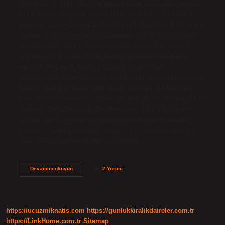
Vodafone ve Türk Telekom’un ardından dördüncü operatör
oldu. Kaç tane operator var? GSM sektöründe üç büyük
operatör arasındaki rekabet gündemde kalırken, Türkiye’de
toplam 47 GSM operatörü bulunuyor. TR’de kaç operatör
var? Öcal, TT Mobil, Turkcell ve Vodafone Türkiye’nin
ardından Türk Telekom’un mobil hizmetinin dördüncü
operatörü olacaklarını açıklayarak, diğer GSM
operatörlerinin numaralarının da Netgsm’e taşınabileceğini
belirtti. Hangi operatör Türk malı? Turkcell: Türkiye’nin
lider telekomünikasyon şirketi. Mobil operatörler hangileri?
Turkcell, Vodafone, eskiden Avea, şimdi Türk Telekom
Mobile. Bu üç operatörün mevcut şebekeleri üzerinden
hizmet sunan operatörlere sanal mobil operatörler denir.
Yeni GSM operatörü hangisi? Netgsm,…
Gsm
Devamını okuyun
2 Yorum
Operatörleri
Hangileri
https://ucuzmiknatis.com
https://gunlukkiralikdaireler.com.tr
https://LinkHome.com.tr
Sitemap