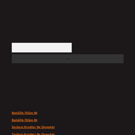
içerikler yasal süre içerisinde sitemizden kaldırılacaktır.
Arama
Son yorumlar
Bahâîlik İSlâm Mı
için
admin
Bahâîlik İSlâm Mı
için
Ayşe
Serbest Krediler Ne Demektir
için
admin
Serbest Krediler Ne Demektir
için
Şeyda