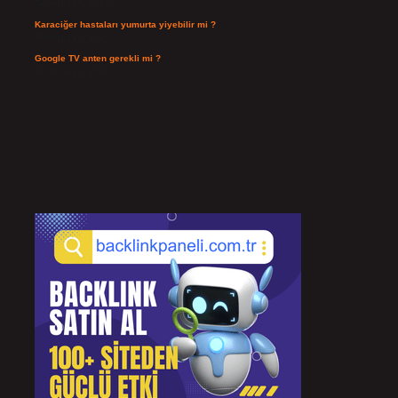
Temmuz 25, 2026
Karaciğer hastaları yumurta yiyebilir mi ?
Temmuz 24, 2026
Google TV anten gerekli mi ?
Temmuz 22, 2026