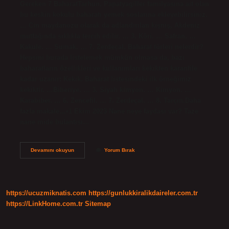
Gereken 7 BaharatTarhun. Papatyagiller familyasına ait olan
bu keskin kokulu baharatı yemek soslarına ekleyebilirsiniz.
… Çin maydanozu olarak da adlandırılan kişniş, Akdeniz
mutfağında sıklıkla tercih edilir. … 3. Köri. … Safran. …
Kakule. … Sumak. … 7. Zerdeçal. Baharat türleri nelerdir?
Hepsini burada listelemek mümkün olmasa da, bazı
baharatların özellikleri ve kullanımları kekikten karanfile
kadar uzanır: Kekik. Baharat listesindeki ilk örneğimiz
kekiktir. …Biberiye. … 3. Siyah kimyon. … Kimyon. …
Karabiber. … 6. Zencefil. … 7. Zerdeçal. … 8. Tarçın.Daha
fazla makale…•1 Ekim 2023 Nane neye faydası var? Taze
nane mide bulantısı…
Nane
Devamını okuyun
Yorum Bırak
Bir
Baharat
Mı
https://ucuzmiknatis.com
https://gunlukkiralikdaireler.com.tr
https://LinkHome.com.tr
Sitemap