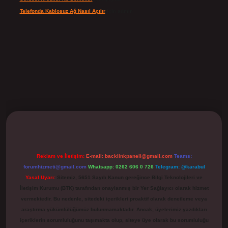
Telefonda Kablosuz Ağ Nasıl Açılır
için
admin
ilbet
Reklam ve İletişim:
E-mail:
backlinkpaneli@gmail.com
Teams:
forumhizmeti@gmail.com
Whatsapp: 0262 606 0 726
Telegram: @karabul
Yasal Uyarı:
Sitemiz, 5651 Sayılı Kanun gereğince Bilgi Teknolojileri ve
İletişim Kurumu (BTK) tarafından onaylanmış bir Yer Sağlayıcı olarak hizmet
vermektedir. Bu nedenle, sitedeki içerikleri proaktif olarak denetleme veya
araştırma yükümlülüğümüz bulunmamaktadır. Ancak, üyelerimiz yazdıkları
içeriklerin sorumluluğunu taşımakta olup, siteye üye olarak bu sorumluluğu