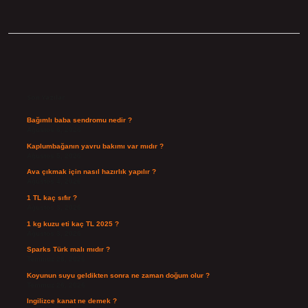
Sidebar
Son Yazılar
Bağımlı baba sendromu nedir ?
Ağustos 6, 2026
Kaplumbağanın yavru bakımı var mıdır ?
Ağustos 5, 2026
Ava çıkmak için nasıl hazırlık yapılır ?
Ağustos 4, 2026
1 TL kaç sıfır ?
Ağustos 3, 2026
1 kg kuzu eti kaç TL 2025 ?
Ağustos 3, 2026
Sparks Türk malı mıdır ?
Temmuz 28, 2026
Koyunun suyu geldikten sonra ne zaman doğum olur ?
Temmuz 26, 2026
Ingilizce kanat ne demek ?