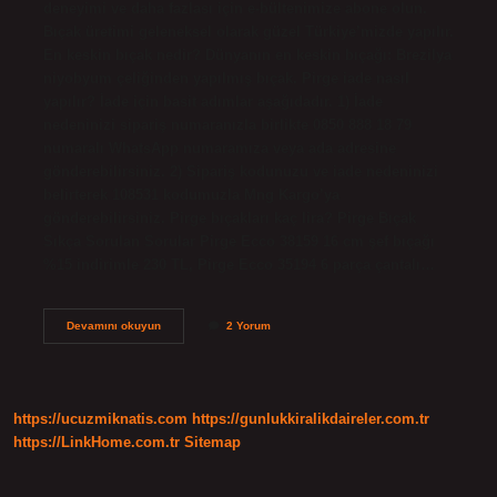
deneyimi ve daha fazlası için e-bültenimize abone olun.
Bıçak üretimi geleneksel olarak güzel Türkiye’mizde yapılır.
En keskin bıçak nedir? Dünyanın en keskin bıçağı: Brezilya
niyobyum çeliğinden yapılmış bıçak. Pirge iade nasıl
yapılır? İade için basit adımlar aşağıdadır. 1) İade
nedeninizi sipariş numaranızla birlikte 0850 888 18 79
numaralı WhatsApp numaramıza veya ada adresine
gönderebilirsiniz. 2) Sipariş kodunuzu ve iade nedeninizi
belirterek 108531 kodumuzla Mng Kargo’ya
gönderebilirsiniz. Pirge bıçakları kaç lira? Pirge Bıçak
Sıkça Sorulan Sorular Pirge Ecco 38159 16 cm şef bıçağı
%15 indirimle 230 TL, Pirge Ecco 35194 6 parça çantalı…
Pirge
Devamını okuyun
2 Yorum
Ne
Anlama
Gelir
https://ucuzmiknatis.com
https://gunlukkiralikdaireler.com.tr
https://LinkHome.com.tr
Sitemap