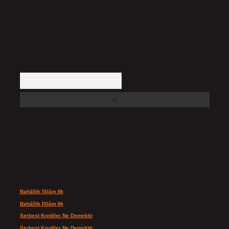
içerikler yasal süre içerisinde sitemizden kaldırılacaktır.
Arama
Son yorumlar
Bahâîlik İSlâm Mı
için
admin
Bahâîlik İSlâm Mı
için
Ayşe
Serbest Krediler Ne Demektir
için
admin
Serbest Krediler Ne Demektir
için
Şeyda