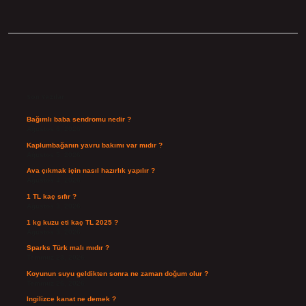
Sidebar
Son Yazılar
Bağımlı baba sendromu nedir ?
Ağustos 6, 2026
Kaplumbağanın yavru bakımı var mıdır ?
Ağustos 5, 2026
Ava çıkmak için nasıl hazırlık yapılır ?
Ağustos 4, 2026
1 TL kaç sıfır ?
Ağustos 3, 2026
1 kg kuzu eti kaç TL 2025 ?
Ağustos 3, 2026
Sparks Türk malı mıdır ?
Temmuz 28, 2026
Koyunun suyu geldikten sonra ne zaman doğum olur ?
Temmuz 26, 2026
Ingilizce kanat ne demek ?