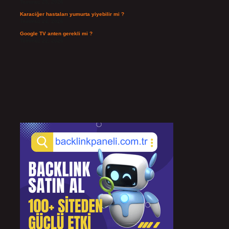
Temmuz 25, 2026
Karaciğer hastaları yumurta yiyebilir mi ?
Temmuz 24, 2026
Google TV anten gerekli mi ?
Temmuz 22, 2026