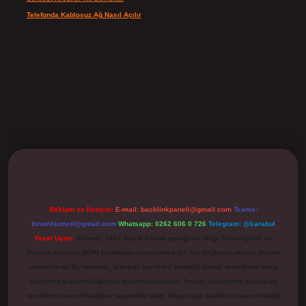
Telefonda Kablosuz Ağ Nasıl Açılır
için
admin
ilbet
Reklam ve İletişim:
E-mail:
backlinkpaneli@gmail.com
Teams:
forumhizmeti@gmail.com
Whatsapp: 0262 606 0 726
Telegram: @karabul
Yasal Uyarı:
Sitemiz, 5651 Sayılı Kanun gereğince Bilgi Teknolojileri ve
İletişim Kurumu (BTK) tarafından onaylanmış bir Yer Sağlayıcı olarak hizmet
vermektedir. Bu nedenle, sitedeki içerikleri proaktif olarak denetleme veya
araştırma yükümlülüğümüz bulunmamaktadır. Ancak, üyelerimiz yazdıkları
içeriklerin sorumluluğunu taşımakta olup, siteye üye olarak bu sorumluluğu