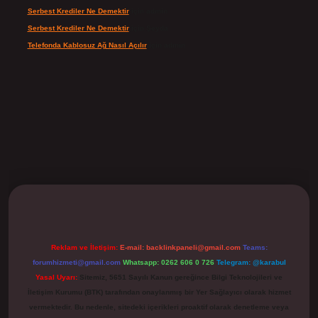
Serbest Krediler Ne Demektir
için
admin
Serbest Krediler Ne Demektir
için
Şeyda
Telefonda Kablosuz Ağ Nasıl Açılır
için
admin
ilbet
Reklam ve İletişim:
E-mail:
backlinkpaneli@gmail.com
Teams:
forumhizmeti@gmail.com
Whatsapp: 0262 606 0 726
Telegram: @karabul
Yasal Uyarı:
Sitemiz, 5651 Sayılı Kanun gereğince Bilgi Teknolojileri ve
İletişim Kurumu (BTK) tarafından onaylanmış bir Yer Sağlayıcı olarak hizmet
vermektedir. Bu nedenle, sitedeki içerikleri proaktif olarak denetleme veya