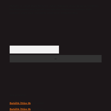
Hukuka ve yasal düzenlemelere aykırı olduğunu düşündüğünüz içerikleri,
backlinkpanelicomtr@gmail.com
adresine bildirmeniz halinde, ilgili
içerikler yasal süre içerisinde sitemizden kaldırılacaktır.
Arama
Son yorumlar
Bahâîlik İSlâm Mı
için
admin
Bahâîlik İSlâm Mı
için
Ayşe