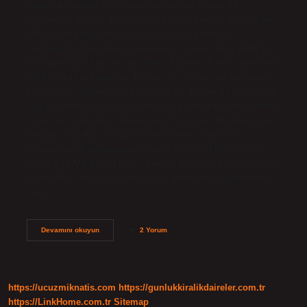
Tatvan’da doğdu. İlk ve orta öğrenimini Tatvan’da
tamamladı. Pervari Kaymakamı nereli? Pervari Kaymakamı
1982 yılında Bolu’da doğdu. Musa Sarı nerenin
kaymakamı? Kemalpaşa Kaymakamı Sayın Musa SARI’ya
ilçemizle ilgili bilgi verildi. Musa Aydemir kimdir, nerelidir?
1984 yılında Ardahan’da doğdu. İlk, orta ve lise öğrenimini
İstanbul’da, üniversite öğrenimini ise Edirne’de tamamladı.
Trakya Üniversitesi İktisadi ve İdari Bilimler Fakültesi Kamu
Yönetimi ve Anadolu Üniversitesi Sosyoloji Bölümü’nden
mezun oldu. Aziz Gölbaşı’nın eşi kimdir? Kutlama
programına Kaymakamımız Sayın Aziz GÖLBAŞI ve eşi
Sema BALANDE GÖLBAŞI, Avanos Belediye Başkanı Celal
Alper İBAŞ, daire müdürleri, okul müdürleri, öğretmenler,
sivil…
Musa
Devamını okuyun
2 Yorum
Aydemir
Nereli
https://ucuzmiknatis.com
https://gunlukkiralikdaireler.com.tr
https://LinkHome.com.tr
Sitemap