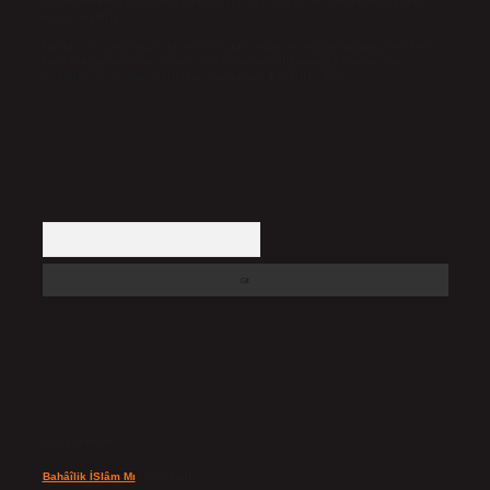
sorumluluğunu taşımakta olup, siteye üye olarak bu sorumluluğu kabul
etmiş sayılırlar.
Hukuka ve yasal düzenlemelere aykırı olduğunu düşündüğünüz içerikleri,
backlinkpanelicomtr@gmail.com
adresine bildirmeniz halinde, ilgili
içerikler yasal süre içerisinde sitemizden kaldırılacaktır.
Arama
Son yorumlar
Bahâîlik İSlâm Mı
için
admin