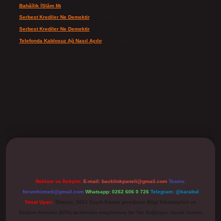
Bahâîlik İSlâm Mı
için
Ayşe
Serbest Krediler Ne Demektir
için
admin
Serbest Krediler Ne Demektir
için
Şeyda
Telefonda Kablosuz Ağ Nasıl Açılır
için
admin
ilbet
Reklam ve İletişim:
E-mail:
backlinkpaneli@gmail.com
Teams:
forumhizmeti@gmail.com
Whatsapp: 0262 606 0 726
Telegram: @karabul
Yasal Uyarı:
Sitemiz, 5651 Sayılı Kanun gereğince Bilgi Teknolojileri ve
İletişim Kurumu (BTK) tarafından onaylanmış bir Yer Sağlayıcı olarak hizmet