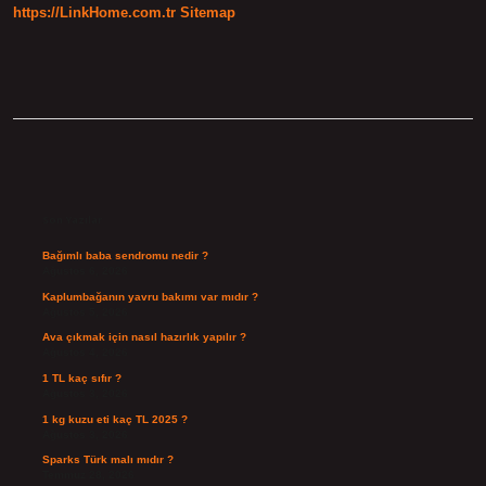
https://LinkHome.com.tr
Sitemap
Sidebar
Son Yazılar
Bağımlı baba sendromu nedir ?
Ağustos 6, 2026
Kaplumbağanın yavru bakımı var mıdır ?
Ağustos 5, 2026
Ava çıkmak için nasıl hazırlık yapılır ?
Ağustos 4, 2026
1 TL kaç sıfır ?
Ağustos 3, 2026
1 kg kuzu eti kaç TL 2025 ?
Ağustos 3, 2026
Sparks Türk malı mıdır ?
Temmuz 28, 2026