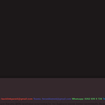
l:
backlinkpaneli@gmail.com
Teams:
forumhizmeti@gmail.com
Whatsapp: 0262 606 0 726
T
etişim Kurumu (BTK) tarafından onaylanmış bir Yer Sağlayıcı olarak hizmet vermektedir. Bu ne