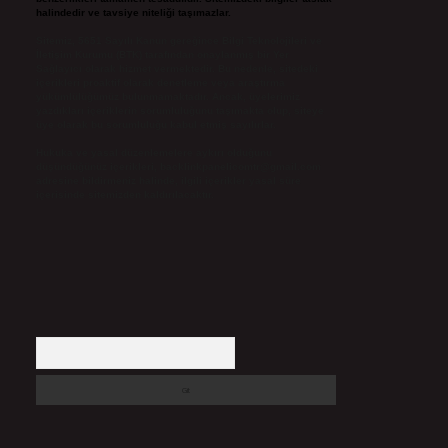
halindedir ve tavsiye niteliği taşımazlar.
Sitemiz, 5651 Sayılı Kanun gereğince Bilgi Teknolojileri ve
İletişim Kurumu (BTK) tarafından onaylanmış bir Yer
Sağlayıcı olarak hizmet vermektedir. Bu nedenle, sitedeki
içerikleri proaktif olarak denetleme veya araştırma
yükümlülüğümüz bulunmamaktadır. Ancak, üyelerimiz
yazdıkları içeriklerin sorumluluğunu taşımakta olup, siteye
üye olarak bu sorumluluğu kabul etmiş sayılırlar.
Hukuka ve yasal düzenlemelere aykırı olduğunu
düşündüğünüz içerikleri,
backlinkpanelicomtr@gmail.com
adresine bildirmeniz halinde, ilgili içerikler yasal süre
içerisinde sitemizden kaldırılacaktır.
Arama