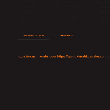
yazılır? Çekimlemetekil1. tekilayrılmaömürümdentamlayan
doğru yazılışı nasıl? TDK KELİMESİNİN ANLAMI: 12 Temmuz 
Türkçenin gelişmesi için çalışmalar yapmak amacıyla kurulan
şeklinde yanlış yazılır. Doğru kullanımı TDK şeklinde olmalıd
kelimenin telaffuzu esas alınır: cm, kg’den, mm… Büyük harf
Ömrüm
Devamını okuyun
Yorum Bırak
Nasıl
Yazılır
Tdk
https://ucuzmiknatis.com
https://gunlukkiralikdaireler.com.tr