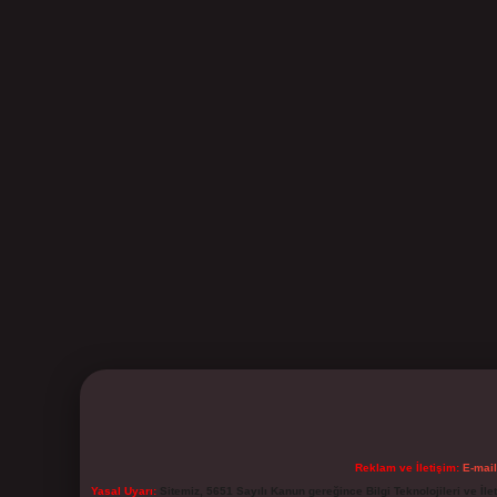
Reklam ve İletişim:
E-mai
Yasal Uyarı:
Sitemiz, 5651 Sayılı Kanun gereğince Bilgi Teknolojileri ve İl