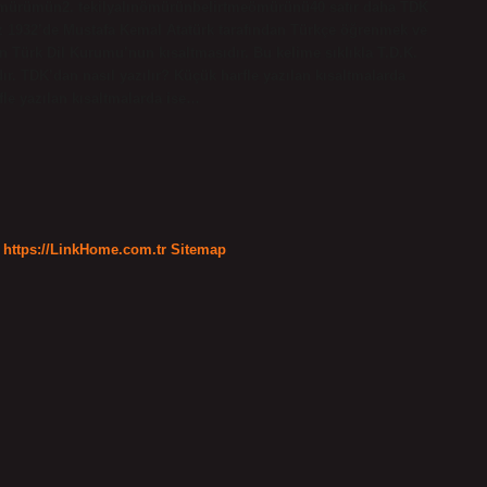
ömürümün2. tekilyalınömürünbelirtmeömürünü40 satır daha TDK
1932’de Mustafa Kemal Atatürk tarafından Türkçe öğrenmek ve
 Türk Dil Kurumu’nun kısaltmasıdır. Bu kelime sıklıkla T.D.K.
ır. TDK’dan nasıl yazılır? Küçük harfle yazılan kısaltmalarda
le yazılan kısaltmalarda ise…
https://LinkHome.com.tr
Sitemap