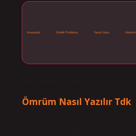
Anasayfa
Gizlilik Politikası
Yasal Uyarı
Hakkım
Etiket:
Öz geçmiş ayrı mı bitişik mi
Ömrüm Nasıl Yazılır Tdk
Tarih: Kasım 26, 2024
Ömür boyu birleşik mi? Kişi hayatta kaldığı sürece, kişi yaş
anlamına gelir. Bu kelime sıklıkla yanlış olarak “lifetime” o