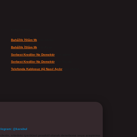
Son yorumlar
Bahâîlik İSlâm Mı
için
admin
Bahâîlik İSlâm Mı
için
Ayşe
Serbest Krediler Ne Demektir
için
admin
Serbest Krediler Ne Demektir
için
Şeyda
Telefonda Kablosuz Ağ Nasıl Açılır
için
admin
elegram: @karabul
denle, sitedeki içerikleri proaktif olarak denetleme veya araştırma