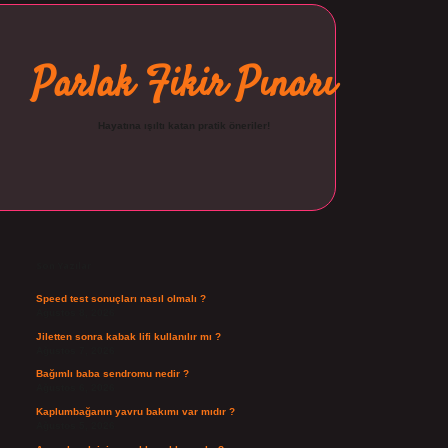
Parlak Fikir Pınarı
Hayatına ışıltı katan pratik öneriler!
Sidebar
ilbet
Son Yazılar
Speed test sonuçları nasıl olmalı ?
Ağustos 8, 2026
Jiletten sonra kabak lifi kullanılır mı ?
Ağustos 7, 2026
Bağımlı baba sendromu nedir ?
Ağustos 6, 2026
Kaplumbağanın yavru bakımı var mıdır ?
Ağustos 5, 2026