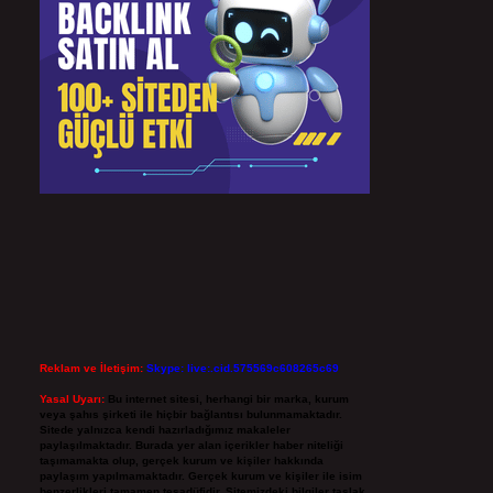
Reklam ve İletişim:
Skype: live:.cid.575569c608265c69
Yasal Uyarı:
Bu internet sitesi, herhangi bir marka, kurum
veya şahıs şirketi ile hiçbir bağlantısı bulunmamaktadır.
Sitede yalnızca kendi hazırladığımız makaleler
paylaşılmaktadır. Burada yer alan içerikler haber niteliği
taşımamakta olup, gerçek kurum ve kişiler hakkında
paylaşım yapılmamaktadır. Gerçek kurum ve kişiler ile isim
benzerlikleri tamamen tesadüfidir. Sitemizdeki bilgiler taslak