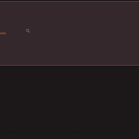
ızda
adığı sürece, hayat boyu, hayat boyu, hayat boyu, hayat boyu
larak yazılır. Doğru uygulama lifelong olmalıdır. Ömür’ün nasıl