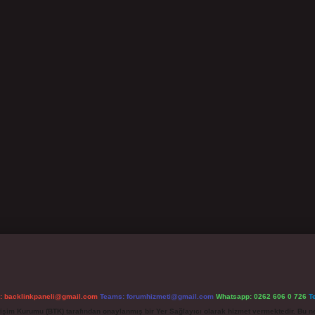
l:
backlinkpaneli@gmail.com
Teams:
forumhizmeti@gmail.com
Whatsapp: 0262 606 0 726
T
etişim Kurumu (BTK) tarafından onaylanmış bir Yer Sağlayıcı olarak hizmet vermektedir. Bu ne