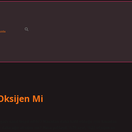
ızda
Oksijen Mi
zı nasıl tespit edilir? Havadan daha hafif olduğu için havadan
mi daha ağır oksijen mi? Hava yaklaşık %78 azot, %21 oksijen ve