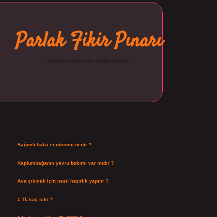
Parlak Fikir Pınarı
Hayatına ışıltı katan pratik öneriler!
Sidebar
ilbet
Son Yazılar
Bağımlı baba sendromu nedir ?
Ağustos 6, 2026
Kaplumbağanın yavru bakımı var mıdır ?
Ağustos 5, 2026
Ava çıkmak için nasıl hazırlık yapılır ?
Ağustos 4, 2026
1 TL kaç sıfır ?
Ağustos 3, 2026