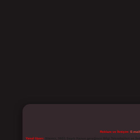
Reklam ve İletişim:
E-mai
Yasal Uyarı:
Sitemiz, 5651 Sayılı Kanun gereğince Bilgi Teknolojileri ve İl