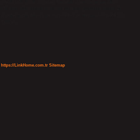
ormülü CO2 olarak da bilinir, havadaki diğer gazlardan daha
%78 azot, %21 oksijen ve %1’den az diğer gazlardan oluşur. 21
az diğer gazlardan oluşur. Karbondioksit, kimyasal formülü CO2
ve CO2’yi…
https://LinkHome.com.tr
Sitemap