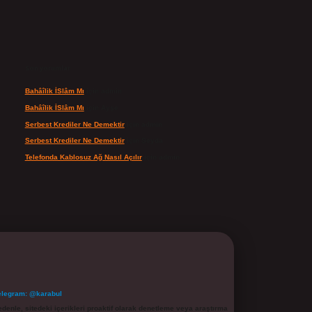
Son yorumlar
Bahâîlik İSlâm Mı
için
admin
Bahâîlik İSlâm Mı
için
Ayşe
Serbest Krediler Ne Demektir
için
admin
Serbest Krediler Ne Demektir
için
Şeyda
Telefonda Kablosuz Ağ Nasıl Açılır
için
admin
elegram: @karabul
denle, sitedeki içerikleri proaktif olarak denetleme veya araştırma