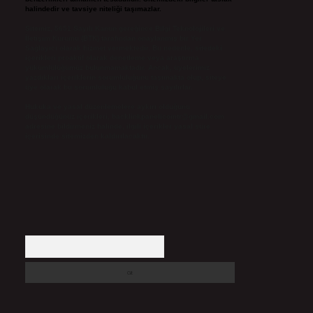
halindedir ve tavsiye niteliği taşımazlar.
Sitemiz, 5651 Sayılı Kanun gereğince Bilgi Teknolojileri ve
İletişim Kurumu (BTK) tarafından onaylanmış bir Yer
Sağlayıcı olarak hizmet vermektedir. Bu nedenle, sitedeki
içerikleri proaktif olarak denetleme veya araştırma
yükümlülüğümüz bulunmamaktadır. Ancak, üyelerimiz
yazdıkları içeriklerin sorumluluğunu taşımakta olup, siteye
üye olarak bu sorumluluğu kabul etmiş sayılırlar.
Hukuka ve yasal düzenlemelere aykırı olduğunu
düşündüğünüz içerikleri,
backlinkpanelicomtr@gmail.com
adresine bildirmeniz halinde, ilgili içerikler yasal süre
içerisinde sitemizden kaldırılacaktır.
Arama