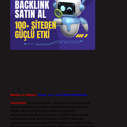
Reklam ve İletişim:
Skype: live:.cid.575569c608265c69
Yasal Uyarı:
Bu internet sitesi, herhangi bir marka, kurum
veya şahıs şirketi ile hiçbir bağlantısı bulunmamaktadır.
Sitede yalnızca kendi hazırladığımız makaleler
paylaşılmaktadır. Burada yer alan içerikler haber niteliği
taşımamakta olup, gerçek kurum ve kişiler hakkında
paylaşım yapılmamaktadır. Gerçek kurum ve kişiler ile isim
benzerlikleri tamamen tesadüfidir. Sitemizdeki bilgiler taslak