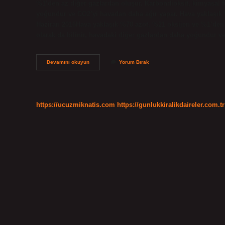
%1’den az diğer gazlardan oluşur. Karbondioksit, kimyasal f
yoğundur ve CO2’yi havadan daha ağır yapar. Hava yaklaşık 
Haziran 2016Hava yaklaşık %78 azot, %21 oksijen ve %1’den 
olarak da bilinir, havadaki diğer gazlardan daha yoğundur 
Karbonmonoksit
Devamını okuyun
Yorum Bırak
Mi
Ağır
Oksijen
Mi
https://ucuzmiknatis.com
https://gunlukkiralikdaireler.com.tr