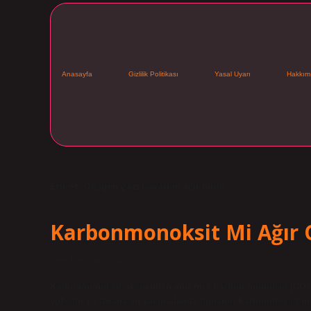
Anasayfa
Gizlilik Politikası
Yasal Uyarı
Hakkım
Etiket:
Oksijen gazı havadan ağır mıdır
Karbonmonoksit Mi Ağır 
Tarih: Kasım 26, 2024
Karbonmonoksit oksijenden ağır mı? Karbon monoksit (CO) ga
yükselir ve tavana en yakın alanda toplanır. Karbondioksit 