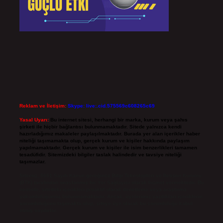
Reklam ve İletişim:
Skype: live:.cid.575569c608265c69
Yasal Uyarı:
Bu internet sitesi, herhangi bir marka, kurum veya şahıs
şirketi ile hiçbir bağlantısı bulunmamaktadır. Sitede yalnızca kendi
hazırladığımız makaleler paylaşılmaktadır. Burada yer alan içerikler haber
niteliği taşımamakta olup, gerçek kurum ve kişiler hakkında paylaşım
yapılmamaktadır. Gerçek kurum ve kişiler ile isim benzerlikleri tamamen
tesadüfidir. Sitemizdeki bilgiler taslak halindedir ve tavsiye niteliği
taşımazlar.
Sitemiz, 5651 Sayılı Kanun gereğince Bilgi Teknolojileri ve İletişim Kurumu
(BTK) tarafından onaylanmış bir Yer Sağlayıcı olarak hizmet vermektedir. Bu
nedenle, sitedeki içerikleri proaktif olarak denetleme veya araştırma
yükümlülüğümüz bulunmamaktadır. Ancak, üyelerimiz yazdıkları içeriklerin
sorumluluğunu taşımakta olup, siteye üye olarak bu sorumluluğu kabul
etmiş sayılırlar.