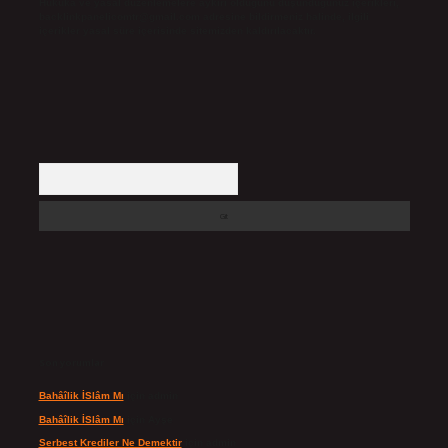
Hukuka ve yasal düzenlemelere aykırı olduğunu düşündüğünüz içerikleri,
backlinkpanelicomtr@gmail.com
adresine bildirmeniz halinde, ilgili
içerikler yasal süre içerisinde sitemizden kaldırılacaktır.
Arama
Son yorumlar
Bahâîlik İSlâm Mı
için
admin
Bahâîlik İSlâm Mı
için
Ayşe
Serbest Krediler Ne Demektir
için
admin