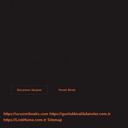
olduğundan şüpheleniyorsanız, yapmanız gereken ilk şey
gaz sayacını kapatmak ve gaz şirketinize veya yetkililere
haber vermektir. Gaz kaçakları çürük yumurtaları andıran
güçlü bir koku yayar. Bu kokuyu fark ederseniz, alanı
hemen terk etmelisiniz. Ocak gaz kaçırıyorsa ne yapmalı?
Fırınınızdan gaz kokusu alırsanız veya gaz sızıntısı fark
ederseniz, mutlaka fırın servisini aramalısınız. Fırınınızdaki
gaz bağlantı vanalarını kapatın ve fırın servisi gelene kadar
elektrik kablosunu çıkarın. Elektrik kablosu arızalıysa
fırınınızı çalıştırmayın. Görünür bir hasar varsa fırını
çalıştırmayın. Mutfak tüpü gaz kaçırıyor ne yapmalıyım?
Regülatörü hortumdan ayırın ve hortumu dışarıya doğru
çekin. LPG solumaktan…
Tüplü
Devamını okuyun
Yorum Bırak
Ocakta
Gaz
Kaçağı
Nasıl
Anlaşılır
https://ucuzmiknatis.com
https://gunlukkiralikdaireler.com.tr
https://LinkHome.com.tr
Sitemap