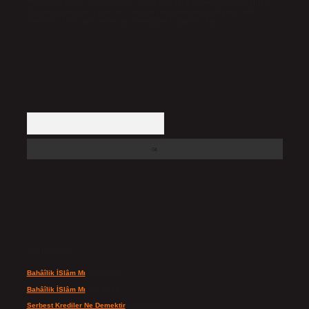
Hukuka ve yasal düzenlemelere aykırı olduğunu düşündüğünüz içerikleri,
backlinkpanelicomtr@gmail.com
adresine bildirmeniz halinde, ilgili
içerikler yasal süre içerisinde sitemizden kaldırılacaktır.
Arama
Son yorumlar
Bahâîlik İSlâm Mı
için
admin
Bahâîlik İSlâm Mı
için
Ayşe
Serbest Krediler Ne Demektir
için
admin