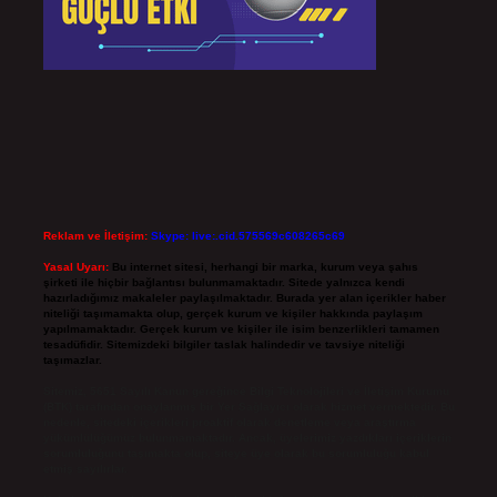
Reklam ve İletişim:
Skype: live:.cid.575569c608265c69
Yasal Uyarı:
Bu internet sitesi, herhangi bir marka, kurum veya şahıs
şirketi ile hiçbir bağlantısı bulunmamaktadır. Sitede yalnızca kendi
hazırladığımız makaleler paylaşılmaktadır. Burada yer alan içerikler haber
niteliği taşımamakta olup, gerçek kurum ve kişiler hakkında paylaşım
yapılmamaktadır. Gerçek kurum ve kişiler ile isim benzerlikleri tamamen
tesadüfidir. Sitemizdeki bilgiler taslak halindedir ve tavsiye niteliği
taşımazlar.
Sitemiz, 5651 Sayılı Kanun gereğince Bilgi Teknolojileri ve İletişim Kurumu
(BTK) tarafından onaylanmış bir Yer Sağlayıcı olarak hizmet vermektedir. Bu
nedenle, sitedeki içerikleri proaktif olarak denetleme veya araştırma
yükümlülüğümüz bulunmamaktadır. Ancak, üyelerimiz yazdıkları içeriklerin
sorumluluğunu taşımakta olup, siteye üye olarak bu sorumluluğu kabul
etmiş sayılırlar.