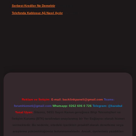
Serbest Krediler Ne Demektir
için
Şeyda
Telefonda Kablosuz Ağ Nasıl Açılır
için
admin
ilbet
Reklam ve İletişim:
E-mail:
backlinkpaneli@gmail.com
Teams:
forumhizmeti@gmail.com
Whatsapp: 0262 606 0 726
Telegram: @karabul
Yasal Uyarı:
Sitemiz, 5651 Sayılı Kanun gereğince Bilgi Teknolojileri ve
İletişim Kurumu (BTK) tarafından onaylanmış bir Yer Sağlayıcı olarak hizmet
vermektedir. Bu nedenle, sitedeki içerikleri proaktif olarak denetleme veya
araştırma yükümlülüğümüz bulunmamaktadır. Ancak, üyelerimiz yazdıkları