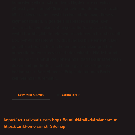
bu medeniyetlerin izlerini taşır. Niğde’nin en meşhur
yöresel yemekleri söğürme, pilavlı elma dolması, mazaklı
köfte, halveter tatlısı, cevizli erişte, niğde tava, ditme ve
kaymak tatlısıdır. Niğde’de alınabilecek hediyelikler
arasında bal ve pekmez öne çıkar. Bor’da ne var? Bor,
çeşitli bor bileşiklerini element olarak içeren bir mineraldir.
Bor, periyodik tablonun 5. grubundaki bir elementtir. Bor
genellikle boraks, kernit, kolemanit ve üleksit gibi bor
minerallerinden ve cevherlerinden çıkarılır. Niğde bor adı
neden bor? Cumhuriyet döneminde idari taksimat yeniden
düzenlendiğinde Bor; İlçe haline getirilerek Niğde’ye
bağlanmıştır. Bor; Hititçe ve Frigce’de bulunan Boris
kelimesinden türemiştir.…
Niğde
Devamını okuyun
Yorum Bırak
Bor
Un
Neyi
Meşhur
https://ucuzmiknatis.com
https://gunlukkiralikdaireler.com.tr
https://LinkHome.com.tr
Sitemap