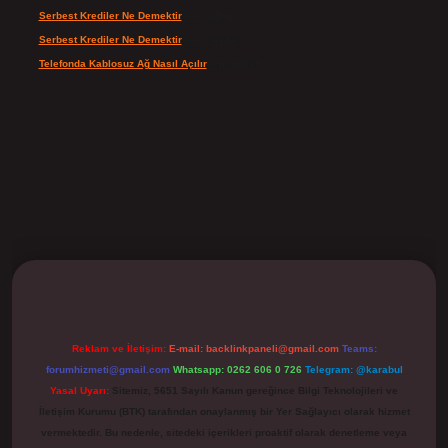
Serbest Krediler Ne Demektir
için
admin
Serbest Krediler Ne Demektir
için
Şeyda
Telefonda Kablosuz Ağ Nasıl Açılır
için
admin
ilbet
Reklam ve İletişim:
E-mail:
backlinkpaneli@gmail.com
Teams:
forumhizmeti@gmail.com
Whatsapp: 0262 606 0 726
Telegram: @karabul
Yasal Uyarı:
Sitemiz, 5651 Sayılı Kanun gereğince Bilgi Teknolojileri ve
İletişim Kurumu (BTK) tarafından onaylanmış bir Yer Sağlayıcı olarak hizmet
vermektedir. Bu nedenle, sitedeki içerikleri proaktif olarak denetleme veya