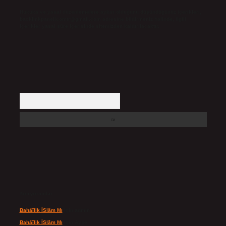
Hukuka ve yasal düzenlemelere aykırı olduğunu düşündüğünüz içerikleri,
backlinkpanelicomtr@gmail.com
adresine bildirmeniz halinde, ilgili
içerikler yasal süre içerisinde sitemizden kaldırılacaktır.
Arama
Son yorumlar
Bahâîlik İSlâm Mı
için
admin
Bahâîlik İSlâm Mı
için
Ayşe