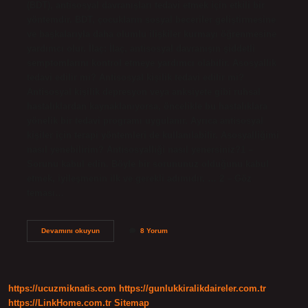
(BDT), antisosyal davranışları tedavi etmek için etkili bir
yöntemdir. BDT, çocukların sosyal beceriler geliştirmesine
ve başkalarıyla daha olumlu ilişkiler kurmayı öğrenmesine
yardımcı olur. İlaç: İlaç, antisosyal davranışın şiddetli
semptomlarını kontrol etmeye yardımcı olabilir. Asosyallik
tedavi edilir mi? Antisosyal kişilik tedavi edilir mi?
Antisosyal kişilik depresyon veya anksiyete gibi ruhsal
hastalıklardan kaynaklanıyorsa, öncelikle bu hastalıklara
yönelik bir tedavi programı uygulanır. Ayrıca antisosyal
kişiler için terapi yöntemleri de kullanılabilir. Asosyalliğimi
nasıl yenebilirim? Antisosyalliği nasıl yenersiniz?1 –
Sorunu kabul edin. Böyle bir sorununuz olduğunu kabul
etmek, iyileşmenin ilk ve gerekli adımıdır. … 2 – Göz
teması…
Asosyal
Devamını okuyun
8 Yorum
Insan
Nasıl
Tedavi
Edilir
https://ucuzmiknatis.com
https://gunlukkiralikdaireler.com.tr
https://LinkHome.com.tr
Sitemap