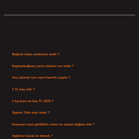
Sidebar
Son Yazılar
Bağımlı baba sendromu nedir ?
Ağustos 6, 2026
Kaplumbağanın yavru bakımı var mıdır ?
Ağustos 5, 2026
Ava çıkmak için nasıl hazırlık yapılır ?
Ağustos 4, 2026
1 TL kaç sıfır ?
Ağustos 3, 2026
1 kg kuzu eti kaç TL 2025 ?
Ağustos 3, 2026
Sparks Türk malı mıdır ?
Temmuz 28, 2026
Koyunun suyu geldikten sonra ne zaman doğum olur ?
Temmuz 26, 2026
Ingilizce kanat ne demek ?