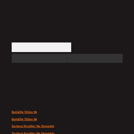
içerikler yasal süre içerisinde sitemizden kaldırılacaktır.
Arama
Son yorumlar
Bahâîlik İSlâm Mı
için
admin
Bahâîlik İSlâm Mı
için
Ayşe
Serbest Krediler Ne Demektir
için
admin
Serbest Krediler Ne Demektir
için
Şeyda