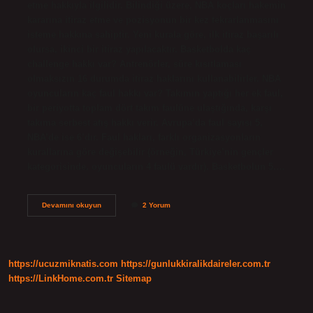
etme hakkıyla ilgilidir. Bilindiği üzere, NBA koçları hakemin
kararına itiraz etme ve pozisyonun bir kez tekrarlanmasını
isteme hakkına sahiptir. Yeni kurala göre, ilk itiraz başarılı
olursa, ikinci bir itiraz yapılacaktır. Basketbolda kaç
challenge hakkı var? Antrenörler, süre kısıtlaması
olmaksızın 16 durumda itiraz haklarını kullanabilirler. NBA
oyuncuların kaç faul hakkı var? Takımın yaptığı her ek faul,
bir periyotta toplam dört takım faulüne ulaştığında, karşı
takıma serbest atış hakkı verir. Avrupa’da faul sayısı 5,
NBA’de ise 6’dır. Faul hakları, farklı organizasyonların
kurallarına göre değişebilir (örneğin, Türkiye’nin gençler
kategorisinde, oyuncuların 4 faulü vardır). Basketbolun 5.…
Nbade
Devamını okuyun
2 Yorum
Kaç
Challenge
Hakkı
Var
https://ucuzmiknatis.com
https://gunlukkiralikdaireler.com.tr
https://LinkHome.com.tr
Sitemap