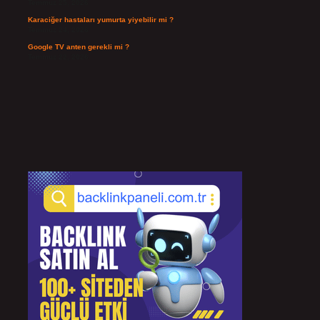
Temmuz 25, 2026
Karaciğer hastaları yumurta yiyebilir mi ?
Temmuz 24, 2026
Google TV anten gerekli mi ?
Temmuz 22, 2026