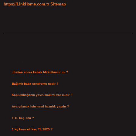
https://LinkHome.com.tr
Sitemap
Sidebar
Son Yazılar
Jiletten sonra kabak lifi kullanılır mı ?
Ağustos 7, 2026
Bağımlı baba sendromu nedir ?
Ağustos 6, 2026
Kaplumbağanın yavru bakımı var mıdır ?
Ağustos 5, 2026
Ava çıkmak için nasıl hazırlık yapılır ?
Ağustos 4, 2026
1 TL kaç sıfır ?
Ağustos 3, 2026
1 kg kuzu eti kaç TL 2025 ?
Ağustos 3, 2026