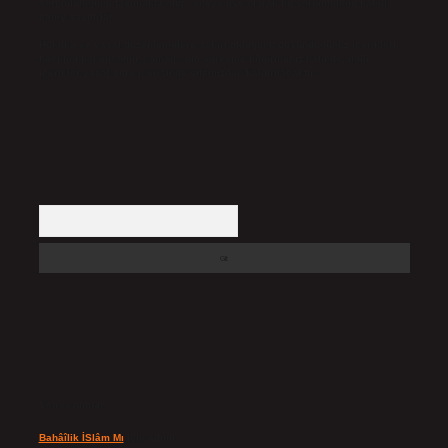
sorumluluğunu taşımakta olup, siteye üye olarak bu sorumluluğu kabul
etmiş sayılırlar.
Hukuka ve yasal düzenlemelere aykırı olduğunu düşündüğünüz içerikleri,
backlinkpanelicomtr@gmail.com
adresine bildirmeniz halinde, ilgili
içerikler yasal süre içerisinde sitemizden kaldırılacaktır.
Arama
Son yorumlar
Bahâîlik İSlâm Mı
için
admin