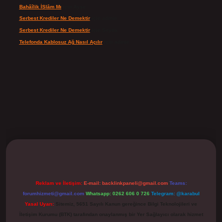
Bahâîlik İSlâm Mı
için
Ayşe
Serbest Krediler Ne Demektir
için
admin
Serbest Krediler Ne Demektir
için
Şeyda
Telefonda Kablosuz Ağ Nasıl Açılır
için
admin
ilbet
Reklam ve İletişim:
E-mail:
backlinkpaneli@gmail.com
Teams:
forumhizmeti@gmail.com
Whatsapp: 0262 606 0 726
Telegram: @karabul
Yasal Uyarı:
Sitemiz, 5651 Sayılı Kanun gereğince Bilgi Teknolojileri ve
İletişim Kurumu (BTK) tarafından onaylanmış bir Yer Sağlayıcı olarak hizmet