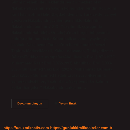
Sünni mezhebi ile ilişkilendirilen bir mezhep olan
Nakşibendiyye’nin en yaygın kollarından biridir. Kol, adını
Kürt İslam alimi Halid Bağdadi’den alır. Türkiye’de faaliyet
gösteren Nakşibendi şeyhleri ​​genellikle Halidi’dir.
Nakşibendî sünni mi? XIX. Yüzyılın ilk çeyreğinde
Nakşibendi Halidiliği, Ortadoğu’nun birçok bölgesinde
olduğu gibi İran’da da Sünni halk arasında yayılmaya
başladı. Nakşibendi Tarikatı’nın lideri kimdir? Menzil
Toplum MerkeziMenzil, Kâhta, Adıyaman, TürkiyeHizmet
BölgesiTürkiye ve AvrupaBaşAbdulhakim Erol (1971-1972)
Muhammed Raşit Erol (1972-1993) Abdulbaki Erol (1993-
2023) Muhammed Saki Erol (2023-) Muhammed Mübarek
Erol (2023-) Muhammed Fettah Erol ( 2023 -)Resmi .tr
semerkandvakfi.org4 satır daha Nakşibendi tarikatının
kolları hangileri? Nakşibendi tarikatının…
Nakşibendilik
Devamını okuyun
Yorum Bırak
Mezhep
Mi
https://ucuzmiknatis.com
https://gunlukkiralikdaireler.com.tr