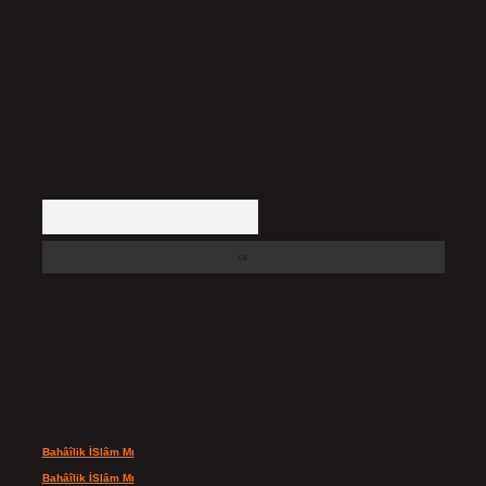
Hukuka ve yasal düzenlemelere aykırı olduğunu düşündüğünüz içerikleri,
backlinkpanelicomtr@gmail.com
adresine bildirmeniz halinde, ilgili
içerikler yasal süre içerisinde sitemizden kaldırılacaktır.
Arama
Son yorumlar
Bahâîlik İSlâm Mı
için
admin
Bahâîlik İSlâm Mı
için
Ayşe