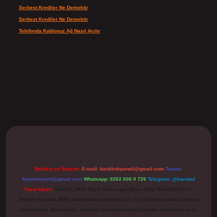
Serbest Krediler Ne Demektir
için
admin
Serbest Krediler Ne Demektir
için
Şeyda
Telefonda Kablosuz Ağ Nasıl Açılır
için
admin
ilbet
Reklam ve İletişim:
E-mail:
backlinkpaneli@gmail.com
Teams:
forumhizmeti@gmail.com
Whatsapp: 0262 606 0 726
Telegram: @karabul
Yasal Uyarı:
Sitemiz, 5651 Sayılı Kanun gereğince Bilgi Teknolojileri ve
İletişim Kurumu (BTK) tarafından onaylanmış bir Yer Sağlayıcı olarak hizmet
vermektedir. Bu nedenle, sitedeki içerikleri proaktif olarak denetleme veya