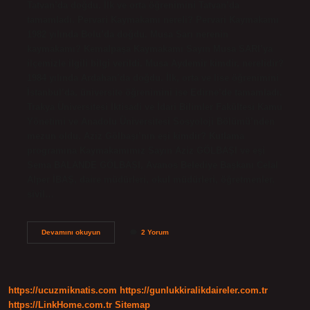
Tatvan’da doğdu. İlk ve orta öğrenimini Tatvan’da
tamamladı. Pervari Kaymakamı nereli? Pervari Kaymakamı
1982 yılında Bolu’da doğdu. Musa Sarı nerenin
kaymakamı? Kemalpaşa Kaymakamı Sayın Musa SARI’ya
ilçemizle ilgili bilgi verildi. Musa Aydemir kimdir, nerelidir?
1984 yılında Ardahan’da doğdu. İlk, orta ve lise öğrenimini
İstanbul’da, üniversite öğrenimini ise Edirne’de tamamladı.
Trakya Üniversitesi İktisadi ve İdari Bilimler Fakültesi Kamu
Yönetimi ve Anadolu Üniversitesi Sosyoloji Bölümü’nden
mezun oldu. Aziz Gölbaşı’nın eşi kimdir? Kutlama
programına Kaymakamımız Sayın Aziz GÖLBAŞI ve eşi
Sema BALANDE GÖLBAŞI, Avanos Belediye Başkanı Celal
Alper İBAŞ, daire müdürleri, okul müdürleri, öğretmenler,
sivil…
Musa
Devamını okuyun
2 Yorum
Aydemir
Nereli
https://ucuzmiknatis.com
https://gunlukkiralikdaireler.com.tr
https://LinkHome.com.tr
Sitemap