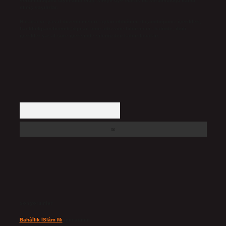
sorumluluğunu taşımakta olup, siteye üye olarak bu sorumluluğu kabul
etmiş sayılırlar.
Hukuka ve yasal düzenlemelere aykırı olduğunu düşündüğünüz içerikleri,
backlinkpanelicomtr@gmail.com
adresine bildirmeniz halinde, ilgili
içerikler yasal süre içerisinde sitemizden kaldırılacaktır.
Arama
Son yorumlar
Bahâîlik İSlâm Mı
için
admin