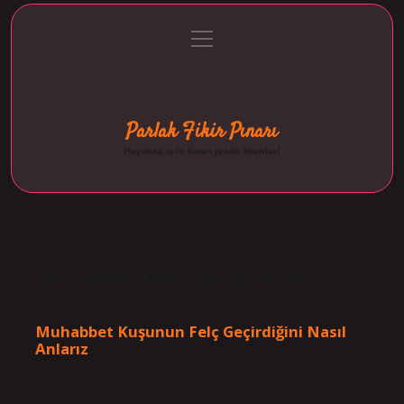
menüyü
Anasayfa
Gizlilik Politikası
Yasal Uyarı
aç
Hakkımızda
Parlak Fikir Pınarı
Hayatına ışıltı katan pratik öneriler!
Etiket:
Muhabbet kuşunun öleceğini nasıl anlarım
Muhabbet Kuşunun Felç Geçirdiğini Nasıl
Anlarız
Tarih: Kasım 25, 2024