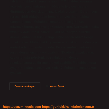
Felçli muhabbet kuşuna ne yapılır? Muhabbet kuşunuz
ayak felci veya herhangi bir bölgede felç geçiriyorsa
kliniğimizden destek almanız faydalı olacaktır. Durum son
derece ciddi olduğundan hemen bir veteriner hekime
danışmalısınız. Muhabbet kuşunun öleceğini nasıl
anlarım? Burun, gaga ve gözlerden akıntı. Normalden daha
fazla tüy dökülmesi. Sürekli uyku halindeyse. Sürekli
kusma. Muhabbet kuşu denge kaybı neden olur? Denge
bozuklukları: Muhabbet kuşlarının iç kulaklarında dengeyi
kontrol eden bir sistem vardır. Bu sistemdeki herhangi bir
sorun denge kaybına yol açabilir. Nörolojik bozukluklar:
Kuş gribi gibi nörolojik bozukluklar da denge
bozukluklarına ve titremelere yol açabilir. Muhabbet kuşu
ayağının üstüne basamıyor neden? Muhabbet kuşunuzun
ayakları…
Muhabbet
Devamını okuyun
Yorum Bırak
Kuşunun
Felç
Geçirdiğini
Nasıl
Anlarız
https://ucuzmiknatis.com
https://gunlukkiralikdaireler.com.tr