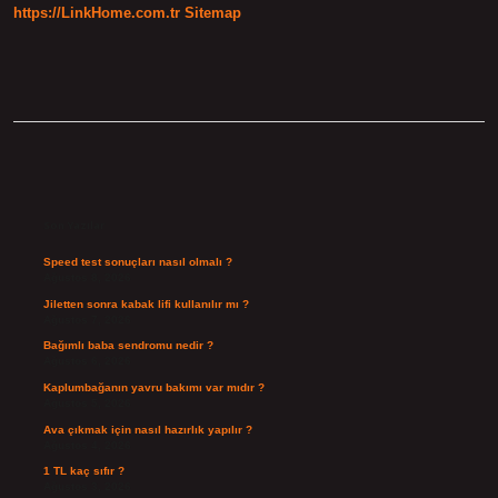
https://LinkHome.com.tr
Sitemap
Sidebar
Son Yazılar
Speed test sonuçları nasıl olmalı ?
Ağustos 8, 2026
Jiletten sonra kabak lifi kullanılır mı ?
Ağustos 7, 2026
Bağımlı baba sendromu nedir ?
Ağustos 6, 2026
Kaplumbağanın yavru bakımı var mıdır ?
Ağustos 5, 2026
Ava çıkmak için nasıl hazırlık yapılır ?
Ağustos 4, 2026
1 TL kaç sıfır ?
Ağustos 3, 2026